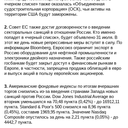
«черном списке» также оказалась «Объединенная
вконтакте
судостроительная корпорация» (ОСК), чьи активы на
телеграм
территории США будут заморожены.
Стать автором
2.
Совет ЕС также достиг договоренности о введении
секторальных санкций в отношении России. Кто именно
Вход
попадет в «черный список», будет объявлено 31 июля. В
этот же день новые репрессивные меры вступят в силу. По
информации Bloomberg, Евросоюз ограничит экспорт в
Россию оборудования для нефтяной промышленности и
электроники двойного назначения. Также российским
госбанкам будет закрыт доступ к финансовым рынкам в
Европе, в частности, запрещена продажа облигаций в евро
и выпуск акций в пользу европейских акционеров.
3.
Американские фондовые индексы по итогам вчерашних
торгов снизились из-за введения странами Запада новых
санкций против России. Dow Jones Industrial Average во
вторник уменьшился на 70,48 пункта (0,42%) - до 16912,11
пункта. Standard & Poor's 500 снизился на 8,96 пункта
(0,45%), составив 1969,95 пункта. Значение Nasdaq
Composite опустилось за день на 2,21 пункта (0,05%) - до
4442,7 пункта.