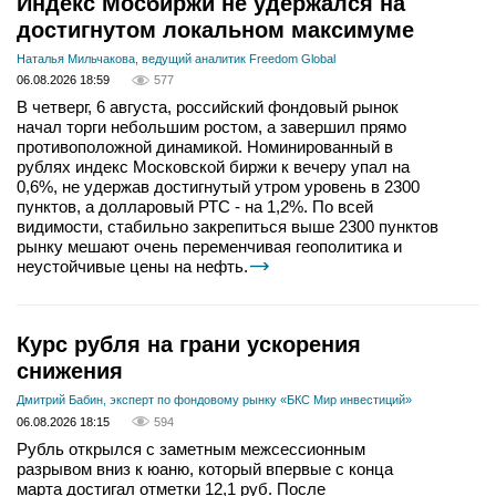
Индекс Мосбиржи не удержался на
достигнутом локальном максимуме
Наталья Мильчакова, ведущий аналитик Freedom Global
06.08.2026 18:59
577
В четверг, 6 августа, российский фондовый рынок
начал торги небольшим ростом, а завершил прямо
противоположной динамикой. Номинированный в
рублях индекс Московской биржи к вечеру упал на
0,6%, не удержав достигнутый утром уровень в 2300
пунктов, а долларовый РТС - на 1,2%. По всей
видимости, стабильно закрепиться выше 2300 пунктов
рынку мешают очень переменчивая геополитика и
неустойчивые цены на нефть.
Курс рубля на грани ускорения
снижения
Дмитрий Бабин, эксперт по фондовому рынку «БКС Мир инвестиций»
06.08.2026 18:15
594
Рубль открылся с заметным межсессионным
разрывом вниз к юаню, который впервые с конца
марта достигал отметки 12,1 руб. После