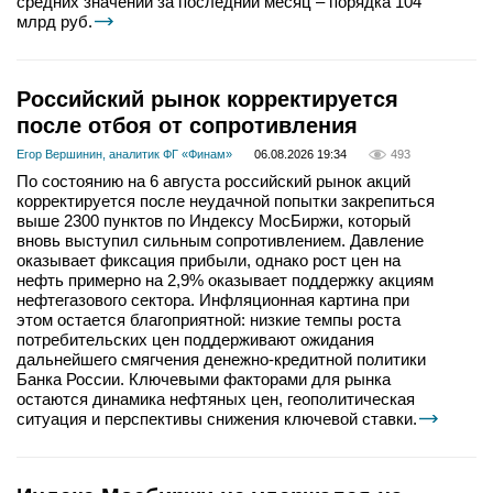
средних значений за последний месяц – порядка 104
млрд руб.
Российский рынок корректируется
после отбоя от сопротивления
Егор Вершинин, аналитик ФГ «Финам»
06.08.2026 19:34
493
По состоянию на 6 августа российский рынок акций
корректируется после неудачной попытки закрепиться
выше 2300 пунктов по Индексу МосБиржи, который
вновь выступил сильным сопротивлением. Давление
оказывает фиксация прибыли, однако рост цен на
нефть примерно на 2,9% оказывает поддержку акциям
нефтегазового сектора. Инфляционная картина при
этом остается благоприятной: низкие темпы роста
потребительских цен поддерживают ожидания
дальнейшего смягчения денежно-кредитной политики
Банка России. Ключевыми факторами для рынка
остаются динамика нефтяных цен, геополитическая
ситуация и перспективы снижения ключевой ставки.