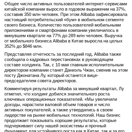
Общее число активных пользователей интернет-сервисами
китайской компании выросло в годовом выражении на 37%,
составив 350 млн человек. При этом Alibaba зафиксировала
настоящий потребительский «бум» в мобильном сегменте
своего бизнеса. Количество пользователей мобильными
приложениями и смартфонами компании увеличилось в
минувшем квартале на 77% до 289 млн человек. Выручка
от мобильного бизнеса Alibaba в Китае выросла на целых
352% до $846 млн.
Представляя отчетность за последний год, Alibaba также
сообщила о кадровых перестановках в руководящем
составе холдинга. Так, с 10 мая главным исполнительным
директором компании станет Даниэль Чжан, сменив на этом
посту Джонатана Лу, который останется вице-
председателем совета директоров.
Комментируя результаты Alibaba за минувший квартал, Лу
отметил, что холдинг добился значительного роста
ключевых операционных показателей. «Мы увеличили
доходы, нарастили валовой объем товаров и число
активных покупателей, а также утвердились в своем
лидерстве на рынке мобильных технологий. Наш бизнес
продолжает показывать хорошие результаты, которые
подчеркивают силу нашей экосистемы и прочный
фундамент для устойчивого роста как в Китае, так и за его