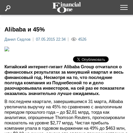
Оформить подписку
Alibaba и 45%
Данил Седлов
07.05.2015 22:34
4526
Статьи
Дайджесты
Китайский интернет-гигант Alibaba Group отчитался о
финансовых результатах за минувший квартал и весь
Lifestyle
финансовый год. Несмотря на то, что последние
полгода компания из Поднебесной то и дело
разочаровывала инвесторов, на сей раз ее показатели
Мероприятия
оказались значительно лучше ожидаемых.
В последнем квартале, завершившемся 31 марта, Alibaba
Новости
увеличила выручку на 45% по сравнению с аналогичным
периодом прошлого года – до $2,81 млрд, тогда как
аналитики, опрошенные Thomson Reuters, прогнозировали
Интервью
показатель на уровне $2,77 млрд. Чистая прибыль
компании упала в годовом выражении на 49% до $463 млн,