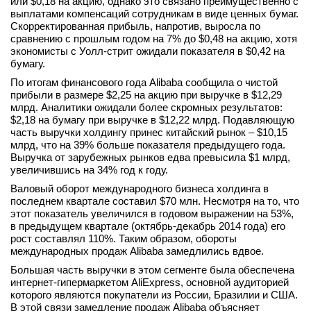
или $0,18 на акцию, однако это связано преимущественно с
выплатами компенсаций сотрудникам в виде ценных бумаг.
вконтакте
телеграм
Скорректированная прибыль, напротив, выросла по
сравнению с прошлым годом на 7% до $0,48 на акцию, хотя
экономисты с Уолл-стрит ожидали показателя в $0,42 на
Стать автором
бумагу.
По итогам финансового года Alibaba сообщила о чистой
Вход
прибыли в размере $2,25 на акцию при выручке в $12,29
млрд. Аналитики ожидали более скромных результатов:
$2,18 на бумагу при выручке в $12,22 млрд. Подавляющую
часть выручки холдингу принес китайский рынок – $10,15
млрд, что на 39% больше показателя предыдущего года.
Выручка от зарубежных рынков едва превысила $1 млрд,
увеличившись на 34% год к году.
Валовый оборот международного бизнеса холдинга в
последнем квартале составил $70 млн. Несмотря на то, что
этот показатель увеличился в годовом выражении на 53%,
в предыдущем квартале (октябрь-декабрь 2014 года) его
рост составлял 110%. Таким образом, обороты
международных продаж Alibaba замедлились вдвое.
Большая часть выручки в этом сегменте была обеспечена
интернет-гипермаркетом AliExpress, основной аудиторией
которого являются покупатели из России, Бразилии и США.
В этой связи замедление продаж Alibaba объясняет