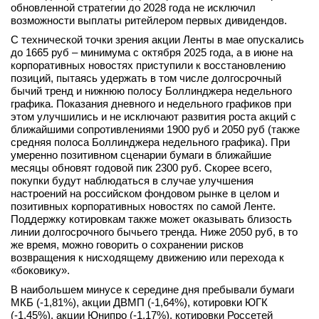
обновленной стратегии до 2028 года не исключил
возможности выплаты ритейлером первых дивидендов.
С технической точки зрения акции Ленты в мае опускались
до 1665 руб – минимума с октября 2025 года, а в июне на
корпоративных новостях приступили к восстановлению
позиций, пытаясь удержать в том числе долгосрочный
бычий тренд и нижнюю полосу Боллинджера недельного
графика. Показания дневного и недельного графиков при
этом улучшились и не исключают развития роста акций с
ближайшими сопротивлениями 1900 руб и 2050 руб (также
средняя полоса Боллинджера недельного графика). При
умеренно позитивном сценарии бумаги в ближайшие
месяцы обновят годовой пик 2300 руб. Скорее всего,
покупки будут наблюдаться в случае улучшения
настроений на российском фондовом рынке в целом и
позитивных корпоративных новостях по самой Ленте.
Поддержку котировкам также может оказывать близость
линии долгосрочного бычьего тренда. Ниже 2050 руб, в то
же время, можно говорить о сохранении рисков
возвращения к нисходящему движению или перехода к
«боковику».
В наибольшем минусе к середине дня пребывали бумаги
МКБ (-1,81%), акции ДВМП (-1,64%), котировки ЮГК
(-1,45%), акции Юнипро (-1,17%), котировки Россетей