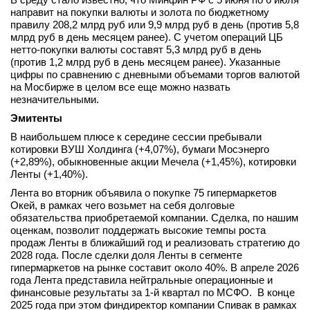
направит на покупки валюты и золота по бюджетному
вконтакте
правилу 208,2 млрд руб или 9,9 млрд руб в день (против 5,8
телеграм
млрд руб в день месяцем ранее). С учетом операций ЦБ
нетто-покупки валюты составят 5,3 млрд руб в день
Стать автором
(против 1,2 млрд руб в день месяцем ранее). Указанные
цифры по сравнению с дневными объемами торгов валютой
Вход
на Мосбирже в целом все еще можно назвать
незначительными.
Эмитенты
В наибольшем плюсе к середине сессии пребывали
котировки ВУШ Холдинга (+4,07%), бумаги Мосэнерго
(+2,89%), обыкновенные акции Мечела (+1,45%), котировки
Ленты (+1,40%).
Лента во вторник объявила о покупке 75 гипермаркетов
Окей, в рамках чего возьмет на себя долговые
обязательства приобретаемой компании. Сделка, по нашим
оценкам, позволит поддержать высокие темпы роста
продаж Ленты в ближайший год и реализовать стратегию до
2028 года. После сделки доля Ленты в сегменте
гипермаркетов на рынке составит около 40%. В апреле 2026
года Лента представила нейтральные операционные и
финансовые результаты за 1-й квартал по МСФО. В конце
2025 года при этом финдиректор компании Спивак в рамках