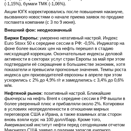
(-1,15%), бумаги ТМК (-1,06%).
Акции ЮГК корректировались после повышения накануне,
вызванного новостями о начале приема заявок по продаже
госпакета компании (с 3 по 9 июня).
Внешний фон: неоднозначный
Биржи Европы:
умеренно негативный настрой. Индекс
Euro Stoxx 50 к середине сессии в РФ: -0,5%. Индикатор на
фоне более высоких цен на нефть перешел в стадию
нисходящей коррекции. Окончательные индексы деловой
активности в секторах услуг стран Европы за май при этом
подтвердили её сокращение в большинстве экономик, хотя
показатели и превысили прогнозные значения. Темпы роста
индекса цен производителей еврозоны в апреле при этом
ускорились с 2% до 4,9% г/г и замедлились с 3,4% до 0,6%
м/м.
Нефтяной рынок
: позитивный настрой. Ближайшие
фьючерсы на нефть Brent к середине сессии в РФ вышли в
более уверенный плюс и прибавляли около 2%. Котировки
в условиях неопределенности в отношении мирных
переговоров США и Ирана, а также взаимных атак сторон
вновь взяли курс на 100 долл/барр. Кроме того,
Американский институт нефти перед сегодняшним отчетом
Минэнерго США заявил о падении запасов «черного