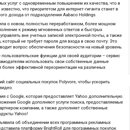
ых услуг с одновременным повышением их качества, что в
 известно, что приоритетом для интернет-гиганта станет в
ого дохода от подразделения Aabaco Holdings.
вила о новом, полностью переработанном, более мощном
полнение к режиму мгновенных ответов и быстрых
правлять вне учетных записей электронной почты, а также
который не требует пароля для входа в свою почту. Это
водит вопрос обеспечения безопасности на новый уровень.
ые пользовательские функции для своей аудитории – сервис
ламодателям использовать свои собственные данные
я более эффективной переориентации на различных
й сайт социальных покупок Polyvore, чтобы ускорить
видео.
ния с Google, которая предоставляет Yahoo дополнительную
ложения Google дополняют услуги поиска, предоставляемые
партнером компании, а также дополняет собственные
одукты Yahoo!
бъявила об объединении всех программных рекламных
редставила платформу BrightRoll для программных покупок