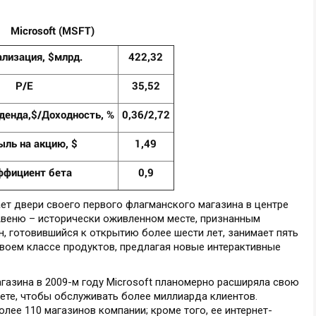
Microsoft (MSFT)
лизация, $млрд.
422,32
P/E
35,52
денда,$/Доходность, %
0,36/2,72
ль на акцию, $
1,49
ффициент бета
0,9
ет двери своего первого флагманского магазина в центре
 Авеню – исторически оживленном месте, признанным
, готовившийся к открытию более шести лет, занимает пять
своем классе продуктов, предлагая новые интерактивные
газина в 2009-м году Microsoft планомерно расширяла свою
нете, чтобы обслуживать более миллиарда клиентов.
лее 110 магазинов компании; кроме того, ее интернет-