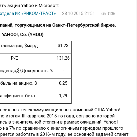
о отдела ИК «РИКОМ-ТРАСТ»
28.10.2015 21:51
9136
мпаний, торгующимся на Санкт-Петербургской бирже.
YA
HOO
!,
Co
. (YHOO)
тализация, $млрд.
31,23
P/E
131,26
иденда,$/Доходность, %
-
быль на акцию, $
0,25
эффициент бета
1,29
х сетевых телекоммуникационных компаний США Yahoo!
 итогам III квартала 2015-го года, согласно которой
ись в значительной степени в рамках ожиданий. Yahoo!
о на 7% по сравнению с аналогичным периодом прошлого
ирается работать в 2016-м году, ее основной задачей станет