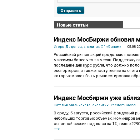
Отправить
Новые статьи
Индекс МосБиржи обновил м
Игорь Додонов, аналитик ФГ «Финам»
05.08.2
Российский рынок акций продолжил повышен
максимум более чем за месяц. Поддержку 
последние дни курс рубля, что должно пол
экспортеров, а также поступление на счета
которых может быть реинвестирована обра
Индекс Мосбиржи уже вблиз
Наталья Мильчакова, аналитик Freedom Global
В среду, 5 августа, российский фондовый ры
небольших торговых объемах. Номинирован
основной сессии поднялся на 1%, выше 2290