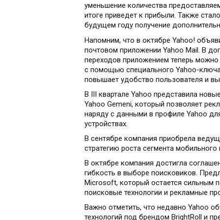
уменьшение количества предоставляем
итоге приведет к прибыли. Также стало
будущем году получение дополнительн
Напомним, что в октябре Yahoo! объя
почтовом приложении Yahoo Mail. В до
переходов приложением теперь можно у
с помощью специального Yahoo-ключа, 
повышает удобство пользователя и вы
В III квартале Yahoo представила нов
Yahoo Gemeni, который позволяет рек
наряду с данными в профиле Yahoo дл
устройствах.
В сентябре компания приобрела ведущи
стратегию роста сегмента мобильного 
В октябре компания достигла соглаше
гибкость в выборе поисковиков. Пред
Microsoft, который остается сильным 
поисковые технологии и рекламные пр
Важно отметить, что недавно Yahoo о
технологий под брендом BrightRoll и п