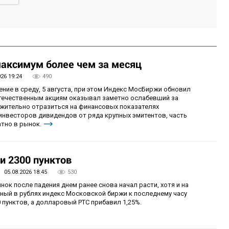
аксимум более чем за месяц
026 19:24
490
ие в среду, 5 августа, при этом Индекс МосБиржи обновил
отечественным акциям оказывал заметно ослабевший за
ожительно отразиться на финансовых показателях
 инвесторов дивидендов от ряда крупных эмитентов, часть
тно в рынок.
и 2300 пунктов
05.08.2026 18:45
530
нок после падения днем ранее снова начал расти, хотя и на
ный в рублях индекс Московской биржи к последнему часу
 пунктов, а долларовый РТС прибавил 1,25%.