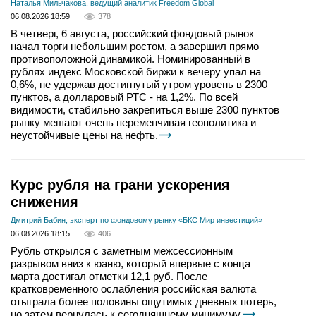
Наталья Мильчакова, ведущий аналитик Freedom Global
06.08.2026 18:59
378
В четверг, 6 августа, российский фондовый рынок
начал торги небольшим ростом, а завершил прямо
противоположной динамикой. Номинированный в
рублях индекс Московской биржи к вечеру упал на
0,6%, не удержав достигнутый утром уровень в 2300
пунктов, а долларовый РТС - на 1,2%. По всей
видимости, стабильно закрепиться выше 2300 пунктов
рынку мешают очень переменчивая геополитика и
неустойчивые цены на нефть.
Курс рубля на грани ускорения
снижения
Дмитрий Бабин, эксперт по фондовому рынку «БКС Мир инвестиций»
06.08.2026 18:15
406
Рубль открылся с заметным межсессионным
разрывом вниз к юаню, который впервые с конца
марта достигал отметки 12,1 руб. После
кратковременного ослабления российская валюта
отыграла более половины ощутимых дневных потерь,
но затем вернулась к сегодняшнему минимуму.