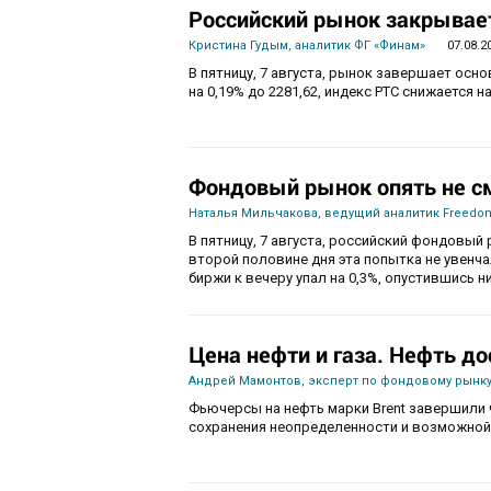
Российский рынок закрывает
Кристина Гудым, аналитик ФГ «Финам»
07.08.2
В пятницу, 7 августа, рынок завершает осн
на 0,19% до 2281,62, индекс РТС снижается на
Фондовый рынок опять не с
Наталья Мильчакова, ведущий аналитик Freedom
В пятницу, 7 августа, российский фондовый 
второй половине дня эта попытка не увенч
биржи к вечеру упал на 0,3%, опустившись ни
Цена нефти и газа. Нефть до
Андрей Мамонтов, эксперт по фондовому рынку
Фьючерсы на нефть марки Brent завершили 
сохранения неопределенности и возможной