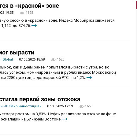
ся в «красной» зоне
026 19:35
1325
овную сессию в «красной» зоне. Индекс МосБиржи снижается
 1,11% до 874,76.
мог вырасти
 Global
07.08.2026 18:58
1625
рынок, как и днём ранее, попытался вырасти с утра, но во
алась успехом. Номинированный в рублях индекс Московской
же 2280 пунктов, а долларовый РТС - на 1,2%.
стигла первой зоны отскока
 «БКС Мир инвестиций»
07.08.2026 17:19
1650
четверг ростом на 3,83%. Нефть реализовала отскок на фоне
 эскалации на Ближнем Востоке.