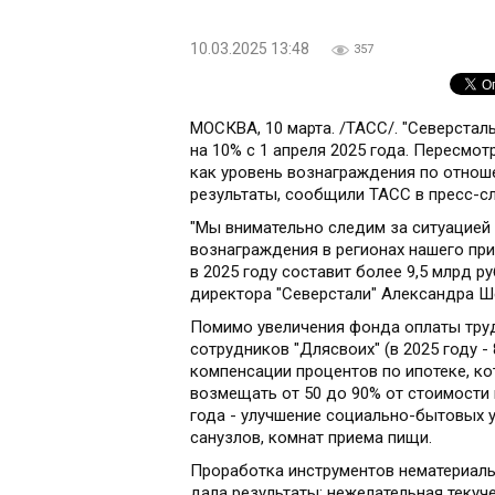
10.03.2025 13:48
357
МОСКВА, 10 марта. /ТАСС/. "Северстал
на 10% с 1 апреля 2025 года. Пересмо
как уровень вознаграждения по отнош
результаты, сообщили ТАСС в пресс-с
"Мы внимательно следим за ситуацией 
вознаграждения в регионах нашего пр
в 2025 году составит более 9,5 млрд р
директора "Северстали" Александра Ш
Помимо увеличения фонда оплаты труд
сотрудников "Длясвоих" (в 2025 году - 
компенсации процентов по ипотеке, кот
возмещать от 50 до 90% от стоимости 
года - улучшение социально-бытовых 
санузлов, комнат приема пищи.
Проработка инструментов нематериаль
дала результаты: нежелательная текуче