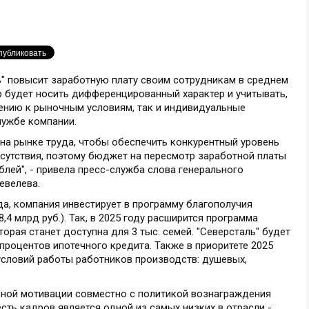
ь" повысит заработную плату своим сотрудникам в среднем
тр будет носить дифференцированный характер и учитывать,
ению к рыночным условиям, так и индивидуальные
лужбе компании.
на рынке труда, чтобы обеспечить конкурентный уровень
исутствия, поэтому бюджет на пересмотр заработной платы
ублей", - привела пресс-служба слова генерального
евелева.
а, компания инвестирует в программу благополучия
8,4 млрд руб.). Так, в 2025 году расширится программа
орая станет доступна для 3 тыс. семей. "Северсталь" будет
процентов ипотечного кредита. Также в приоритете 2025
условий работы работников производств: душевых,
ной мотивации совместно с политикой вознаграждения
сть кадров является одной из самых низких в отрасли -