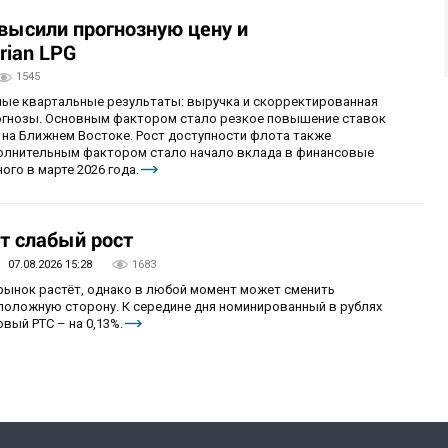
овысили прогнозную цену и
rian LPG
1545
ные квартальные результаты: выручка и скорректированная
огнозы. Основным фактором стало резкое повышение ставок
 на Ближнем Востоке. Рост доступности флота также
олнительным фактором стало начало вклада в финансовые
ого в марте 2026 года.
т слабый рост
07.08.2026 15:28
1683
 рынок растёт, однако в любой момент может сменить
положную сторону. К середине дня номинированный в рублях
вый РТС – на 0,13%.