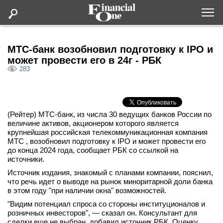
Оформить подписку
МТС-банк возобновил подготовку к IPO и
может провести его в 24г - РБК
283
Статьи
Дайджесты
(Рейтер) МТС-банк, из числа 30 ведущих банков России по
величине активов, акционером которого является
Lifestyle
крупнейшая российская телекоммуникационная компания
МТС , возобновил подготовку к IPO и может провести его
до конца 2024 года, сообщает РБК со ссылкой на
Мероприятия
источники.
Источник издания, знакомый с планами компании, пояснил,
Новости
что речь идет о выводе на рынок миноритарной доли банка
в этом году "при наличии окна" возможностей.
Интервью
"Видим потенциал спроса со стороны институционалов и
розничных инвесторов", — сказал он. Консультант для
сделки еще не выбран, добавил источник РБК. Оценку