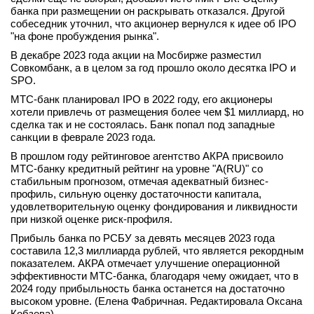
банка при размещении он раскрывать отказался. Другой
вконтакте
собеседник уточнил, что акционер вернулся к идее об IPO
телеграм
"на фоне пробуждения рынка".
В декабре 2023 года акции на Мосбирже разместил
Стать автором
Совкомбанк, а в целом за год прошло около десятка IPO и
SPO.
Вход
МТС-банк планировал IPO в 2022 году, его акционеры
хотели привлечь от размещения более чем $1 миллиард, но
сделка так и не состоялась. Банк попал под западные
санкции в феврале 2023 года.
В прошлом году рейтинговое агентство АКРА присвоило
МТС-банку кредитный рейтинг на уровне "А(RU)" со
стабильным прогнозом, отмечая адекватный бизнес-
профиль, сильную оценку достаточности капитала,
удовлетворительную оценку фондирования и ликвидности
при низкой оценке риск-профиля.
Прибыль банка по РСБУ за девять месяцев 2023 года
составила 12,3 миллиарда рублей, что является рекордным
показателем. АКРА отмечает улучшение операционной
эффективности МТС-банка, благодаря чему ожидает, что в
2024 году прибыльность банка останется на достаточно
высоком уровне. (Елена Фабричная. Редактировала Оксана
Кобзева)