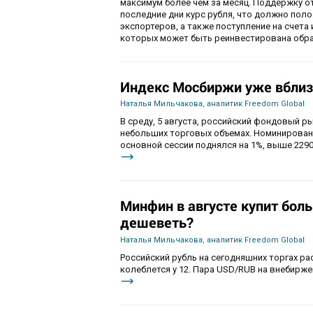
максимум более чем за месяц. Поддержку 
последние дни курс рубля, что должно пол
экспортеров, а также поступление на счета
которых может быть реинвестирована обра
Индекс Мосбиржи уже вблиз
Наталья Мильчакова, аналитик Freedom Global
В среду, 5 августа, российский фондовый ры
небольших торговых объемах. Номинирован
основной сессии поднялся на 1%, выше 2290
Минфин в августе купит бол
дешеветь?
Наталья Мильчакова, аналитик Freedom Global
Российский рубль на сегодняшних торгах ра
колеблется у 12. Пара USD/RUB на внебиржев