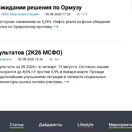
 ожидании решения по Ормузу
 «БКС Мир инвестиций»
05.08.2026 17:23
472
вторник снижением на 5,26%. Нефть упала на фоне обещаний
лке по Ормузскому проливу.
ультатов (2К26 МСФО)
апитал»
05.08.2026 16:24
461
ьтаты за 2К 2026 г. в четверг, 13 августа. Согласно нашим
корился до 8,6% г/г против 5,9% в январе-марте. Прежде
с дальнейшим улучшением ситуации в сегменте социальных
нъюнктуры рынка онлайн-рекламы.
Статьи
Дайджесты
Lifestyle
Мероприят