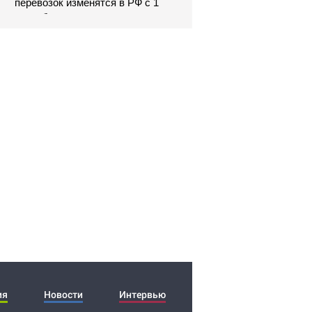
перевозок изменятся в РФ с 1
сентября
Лантратова помогла
родственникам найти раненого
бойца СВО
ия
Новости
Интервью