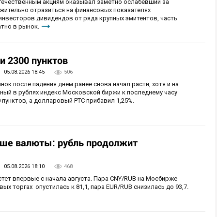
отечественным акциям оказывал заметно ослабевший за
ожительно отразиться на финансовых показателях
 инвесторов дивидендов от ряда крупных эмитентов, часть
тно в рынок.
и 2300 пунктов
05.08.2026 18:45
506
нок после падения днем ранее снова начал расти, хотя и на
ный в рублях индекс Московской биржи к последнему часу
 пунктов, а долларовый РТС прибавил 1,25%.
ьше валюты: рубль продолжит
05.08.2026 18:10
468
стет впервые с начала августа. Пара CNY/RUB на Мосбирже
ых торгах опустилась к 81,1, пара EUR/RUB снизилась до 93,7.