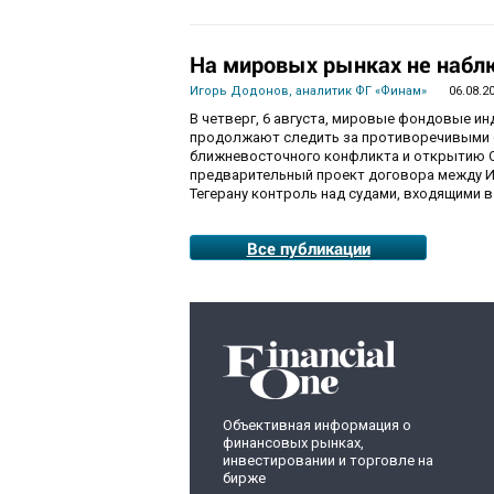
На мировых рынках не набл
Игорь Додонов, аналитик ФГ «Финам»
06.08.2
В четверг, 6 августа, мировые фондовые и
продолжают следить за противоречивыми 
ближневосточного конфликта и открытию О
предварительный проект договора между И
Тегерану контроль над судами, входящими в
Все публикации
Объективная информация о
финансовых рынках,
инвестировании и торговле на
бирже