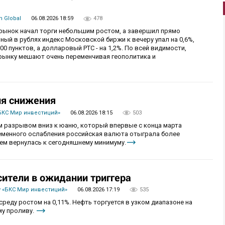
 Global
06.08.2026 18:59
478
й рынок начал торги небольшим ростом, а завершил прямо
й в рублях индекс Московской биржи к вечеру упал на 0,6%,
0 пунктов, а долларовый РТС - на 1,2%. По всей видимости,
рынку мешают очень переменчивая геополитика и
ия снижения
БКС Мир инвестиций»
06.08.2026 18:15
503
 разрывом вниз к юаню, который впервые с конца марта
ременного ослабления российская валюта отыграла более
ем вернулась к сегодняшнему минимуму.
сители в ожидании триггера
 «БКС Мир инвестиций»
06.08.2026 17:19
535
реду ростом на 0,11%. Нефть торгуется в узком диапазоне на
му проливу.