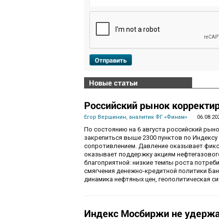
Отправить
Новые статьи
Российский рынок корректир
Егор Вершинин, аналитик ФГ «Финам»
06.08.20
По состоянию на 6 августа российский рын
закрепиться выше 2300 пунктов по Индекс
сопротивлением. Давление оказывает фикса
оказывает поддержку акциям нефтегазового
благоприятной: низкие темпы роста потре
смягчения денежно-кредитной политики Ба
динамика нефтяных цен, геополитическая с
Индекс Мосбиржи не удержа