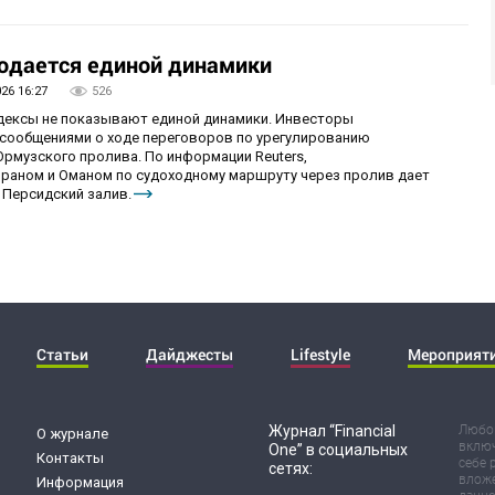
юдается единой динамики
026 16:27
526
ндексы не показывают единой динамики. Инвесторы
сообщениями о ходе переговоров по урегулированию
рмузского пролива. По информации Reuters,
раном и Оманом по судоходному маршруту через пролив дает
 Персидский залив.
Статьи
Дайджесты
Lifestyle
Мероприят
Журнал “Financial
Любог
О журнале
включ
One” в социальных
Контакты
себе 
сетях:
вложе
Информация