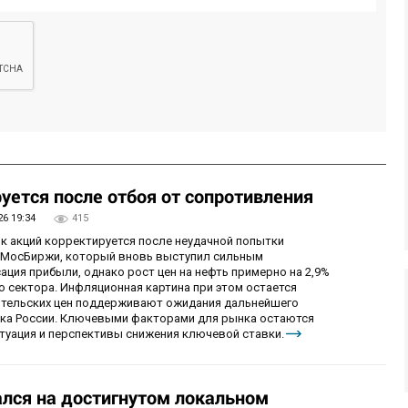
уется после отбоя от сопротивления
26 19:34
415
ок акций корректируется после неудачной попытки
у МосБиржи, который вновь выступил сильным
ция прибыли, однако рост цен на нефть примерно на 2,9%
 сектора. Инфляционная картина при этом остается
бительских цен поддерживают ожидания дальнейшего
нка России. Ключевыми факторами для рынка остаются
итуация и перспективы снижения ключевой ставки.
лся на достигнутом локальном