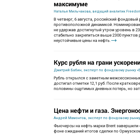
максимуме
Наталья Мильчакова, ведущий аналитик Freedom
В четверг, 6 августа, российский фондовы
противоположной динамикой. Номинированны
не удержав достигнутый утром уровень в 230
стабильно закрепиться выше 2300 пунктов 
неустойчивые цены на нефть.
Курс рубля на грани ускорен
Дмитрий Бабин, эксперт по фондовому рынку «
Рубль открылся с заметным межсессионным
достигал отметки 12,1 руб. После кратков
половины ощутимых дневных потерь, но зат
Цена нефти и газа. Энергоно
Андрей Мамонтов, эксперт по фондовому рынку
Фьючерсы на нефть марки Brent завершили с
фоне ожиданий итогов сделки по Ормузско