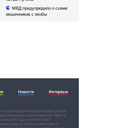
МВД предупредило о схеме
мошенников с якобы
зачислением денег на счет
ия
Новости
Интервью
о рода операции на финансовых рынках,
ая инвестиции в криптовалюты, несут в
риски вплоть до полной потери
нных средств. Любые указанные на