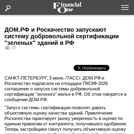
Оформить подписку
ДОМ.РФ и Роскачество запускают
систему добровольной сертификации
"зеленых" зданий в РФ
Статьи
77
Дайджесты
Lifestyle
САНКТ-ПЕТЕРБУРГ, 3 июня. /ТАСС/. ДОМ.РФ и
Роскачество подписали на площадке ПМЭФ-2026
соглашение о запуске системы добровольной
Мероприятия
сертификации "зеленого" жилья в РФ. Об этом говорится в
сообщении ДОМ.РФ.
Новости
"Запуск системы сертификации позволит давать
объективную оценку качества зданий. Привлечение
Роскачества гарантирует рынку уверенность в оценке по
Интервью
единым правилам от контрагента, получившего одобрения.
Теперь застройщики смогут получить объективную оценку