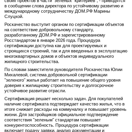
своих проектов в части "зеленых" критериев", - приводятся
в сообщении слова директора по устойчивому развитию и
вконтакте
телеграм
международному сотрудничеству ДОМ.РФ Марины
Слуцкой.
Роскачество выступит органом по сертификации объектов
Стать автором
на соответствие добровольному стандарту,
разработанному ДОМ.РФ и зарегистрированному
Вход
Росстандартом в январе 2026 года. Процедура
сертификации доступна как для проектируемых и
строящихся строений, так и для введенных в эксплуатацию
многоквартирных домов и объектов индивидуального
жилищного строительства.
По словам заместителя руководителя Роскачества Юлии
Михалевой, система добровольной сертификации
"зеленого" жилья работает на повышение общего уровня
доверия к жилищному строительству и долгосрочное
устойчивое развитие отрасли.
Сертификация решает несколько задач. Для покупателей
наличие сертификата подтверждает качество жилья, что в
итоге снижает расходы на коммуналку и повышает уровень
жизни. Для застройщиков официальное подтверждение
соответствия "зеленым" стандартам повышает
конкурентоспособность. Процедура сертификации
включает подачу заявки, анализ документации и