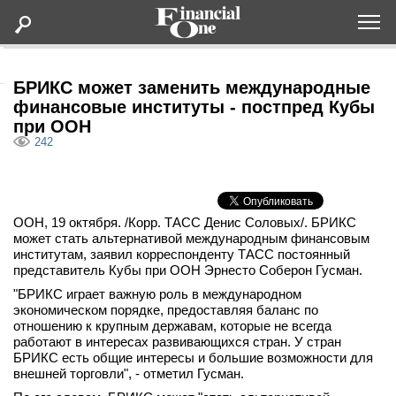
Оформить подписку
БРИКС может заменить международные
финансовые институты - постпред Кубы
при ООН
Статьи
242
Дайджесты
ООН, 19 октября. /Корр. ТАСС Денис Соловых/. БРИКС
Lifestyle
может стать альтернативой международным финансовым
институтам, заявил корреспонденту ТАСС постоянный
Мероприятия
представитель Кубы при ООН Эрнесто Соберон Гусман.
"БРИКС играет важную роль в международном
экономическом порядке, предоставляя баланс по
Новости
отношению к крупным державам, которые не всегда
работают в интересах развивающихся стран. У стран
БРИКС есть общие интересы и большие возможности для
Интервью
внешней торговли", - отметил Гусман.