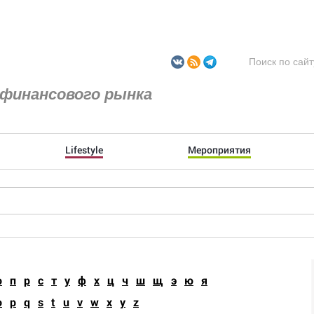
финансового рынка
Lifestyle
Мероприятия
о
п
р
с
т
у
ф
х
ц
ч
ш
щ
э
ю
я
o
p
q
s
t
u
v
w
x
y
z