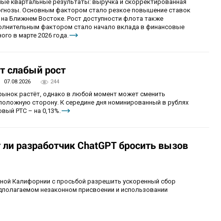
ные квартальные результаты: выручка и скорректированная
огнозы. Основным фактором стало резкое повышение ставок
 на Ближнем Востоке. Рост доступности флота также
олнительным фактором стало начало вклада в финансовые
ого в марте 2026 года.
т слабый рост
07.08.2026
244
 рынок растёт, однако в любой момент может сменить
положную сторону. К середине дня номинированный в рублях
вый РТС – на 0,13%.
т ли разработчик ChatGPT бросить вызов
рной Калифорнии с просьбой разрешить ускоренный сбор
едполагаемом незаконном присвоении и использовании