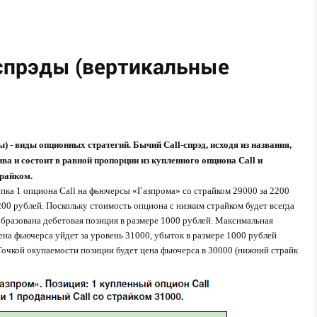
прэды (вертикальные
ы) -
виды опционных стратегий.
Бычий Call-спрэд, исходя из названия,
ва и состоит в равной пропорции из купленного опциона Call и
трайком.
пка 1 опциона Call на фьючерсы «Газпрома» со страйком 29000 за 2200
200 рублей.
Поскольку стоимость опциона с низким страйком будет всегда
 образована дебетовая позиция в размере 1000 рублей. Максимальная
цена фьючерса уйдет за уровень 31000, убыток в размере 1000 рублей
Точкой окупаемости позиции будет цена фьючерса в 30000 (нижний страйк