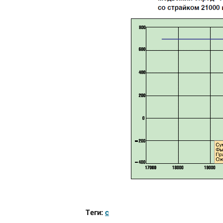
Теги:
с