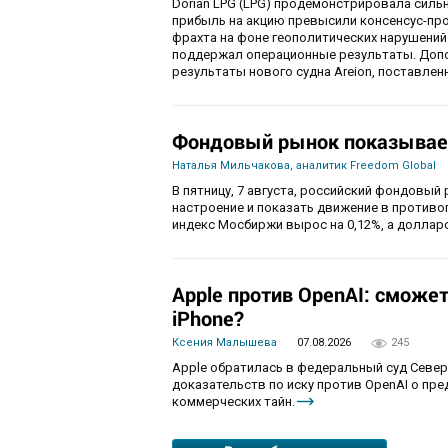
Dorian LPG (LPG) продемонстрировала силь
прибыль на акцию превысили консенсус-пр
фрахта на фоне геополитических нарушений
поддержал операционные результаты. Доп
результаты нового судна Areion, поставленн
Фондовый рынок показывае
Наталья Мильчакова, аналитик Freedom Global
В пятницу, 7 августа, российский фондовый
настроение и показать движение в противо
индекс Мосбиржи вырос на 0,12%, а долларо
Apple против OpenAI: сможе
iPhone?
Ксения Малышева
07.08.2026
245
Apple обратилась в федеральный суд Севе
доказательств по иску против OpenAI о пр
коммерческих тайн.