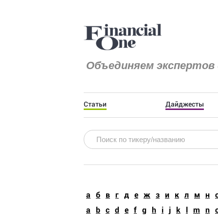
Объединяем экспертов 
Статьи
Дайджесты
a
б
в
г
д
е
ж
з
и
к
л
м
н
a
b
c
d
e
f
g
h
i
j
k
l
m
n