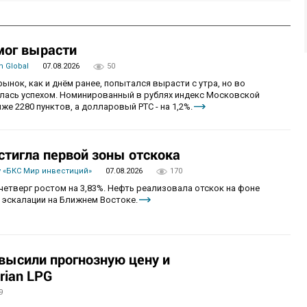
мог вырасти
 Global
07.08.2026
50
рынок, как и днём ранее, попытался вырасти с утра, но во
алась успехом. Номинированный в рублях индекс Московской
же 2280 пунктов, а долларовый РТС - на 1,2%.
стигла первой зоны отскока
 «БКС Мир инвестиций»
07.08.2026
170
четверг ростом на 3,83%. Нефть реализовала отскок на фоне
 эскалации на Ближнем Востоке.
овысили прогнозную цену и
rian LPG
9