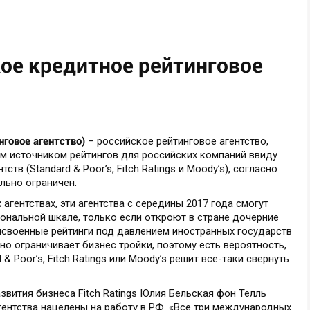
ое кредитное рейтинговое
нговое агентство)
– российское рейтинговое агентство,
ым источником рейтингов для российских компаний ввиду
ств (Standard & Poor’s, Fitch Ratings и Moody’s), согласно
льно ограничен.
агентствах, эти агентства с середины 2017 года смогут
иональной шкале, только если откроют в стране дочерние
рисвоенные рейтинги под давлением иностранных государств
нно ограничивает бизнес тройки, поэтому есть вероятность,
 & Poor’s, Fitch Ratings или Moody’s решит все-таки свернуть
звития бизнеса Fitch Ratings Юлия Бельская фон Телль
гентства нацелены на работу в РФ. «Все три международных