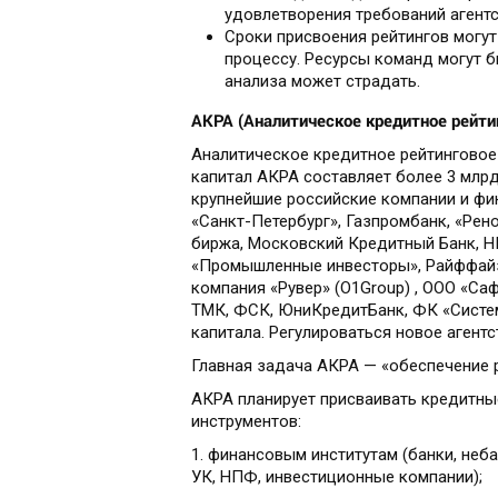
удовлетворения требований агентст
Сроки присвоения рейтингов могут
процессу. Ресурсы команд могут б
анализа может страдать.
АКРА (Аналитическое кредитное рейти
Аналитическое кредитное рейтинговое 
капитал АКРА составляет более 3 млрд
крупнейшие российские компании и фин
«Санкт-Петербург», Газпромбанк, «Рен
биржа, Московский Кредитный Банк, Н
«Промышленные инвесторы», Райффайзе
компания «Рувер» (О1Group) , ООО «Са
ТМК, ФСК, ЮниКредитБанк, ФК «Систем
капитала. Регулироваться новое агент
Главная задача АКРА — «обеспечение 
АКРА планирует присваивать кредитны
инструментов:
1. финансовым институтам (банки, неб
УК, НПФ, инвестиционные компании);