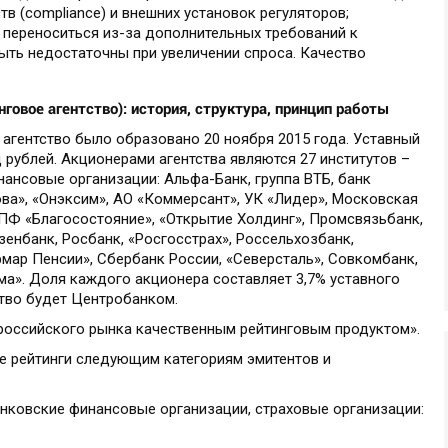
в (compliance) и внешних установок регуляторов;
 переноситься из-за дополнительных требований к
ыть недостаточны при увеличении спроса. Качество
нговое агентство)
: история, структура, принцип работы
агентство было образовано 20 ноября 2015 года. Уставный
 рублей. Акционерами агентства являются 27 институтов –
ансовые организации: Альфа-Банк, группа ВТБ, банк
ова», «Онэксим», АО «Коммерсант», УК «Лидер», Московская
ПФ «Благосостояние», «Открытие Холдинг», Промсвязьбанк,
нбанк, Росбанк, «Росгосстрах», Россельхозбанк,
фмар Пенсии», Сбербанк России, «Северсталь», Совкомбанк,
а». Доля каждого акционера составляет 3,7% уставного
ство будет Центробанком.
российского рынка качественным рейтинговым продуктом».
е рейтинги следующим категориям эмитентов и
анковские финансовые организации, страховые организации: