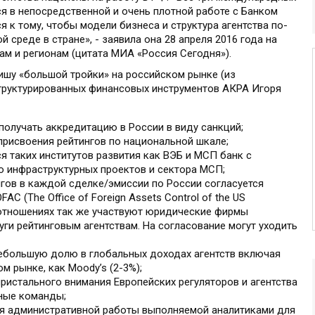
ся в непосредственной и очень плотной работе с Банком
я к тому, чтобы модели бизнеса и структура агентства по-
 среде в стране», - заявила она 28 апреля 2016 года на
ам и регионам (цитата МИА «Россия Сегодня»).
ишу «большой тройки» на российском рынке (из
структурированных финансовых инструментов АКРА Игоря
получать аккредитацию в России в виду санкций;
присвоения рейтингов по национальной шкале;
 таких институтов развития как ВЭБ и МСП банк с
 инфраструктурных проектов и сектора МСП;
гов в каждой сделке/эмиссии по России согласуется
C (The Office of Foreign Assets Control of the US
их отношениях так же участвуют юридические фирмы
ги рейтинговым агентствам. На согласование могут уходить
ебольшую долю в глобальных доходах агентств включая
м рынке, как Moody’s (2-3%);
ристального внимания Европейских регуляторов и агентства
ные команды;
я административной работы выполняемой аналитиками для