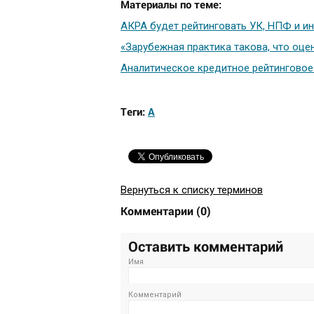
Материалы по теме:
АКРА будет рейтинговать УК, НПФ и и
«Зарубежная практика такова, что оце
Аналитическое кредитное рейтинговое 
Теги:
А
Вернуться к списку терминов
Комментарии
(
0
)
Оставить комментарий
Имя
Комментарий