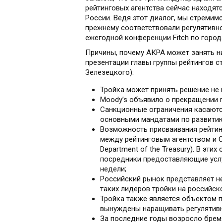
рейтинговых агентства сейчас находят
России. Ведя этот диалог, мы стремимс
прежнему соответствовали регулятивной
ежегодной конференции Fitch по город
Причины, почему АКРА может занять н
презентации главы группы рейтингов 
Зелезецкого):
Тройка может принять решение не 
Moody’s объявило о прекращении 
Санкционные ограничения касаются
основными мандатами по развитию
Возможность присваивания рейтин
между рейтинговым агентством и OFA
Department of the Treasury). В эт
посредники предоставляющие услу
недели;
Российский рынок представляет н
таких лидеров тройки на российско
Тройка также является объектом п
вынуждены наращивать регулятив
За последние годы возросло брем