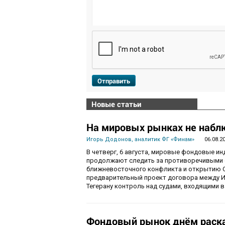
Отправить
Новые статьи
На мировых рынках не набл
Игорь Додонов, аналитик ФГ «Финам»
06.08.2
В четверг, 6 августа, мировые фондовые и
продолжают следить за противоречивыми 
ближневосточного конфликта и открытию О
предварительный проект договора между И
Тегерану контроль над судами, входящими в
Фондовый рынок днём раска