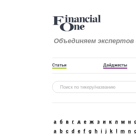
Объединяем экспертов 
Статьи
Дайджесты
a
б
в
г
д
е
ж
з
и
к
л
м
н
a
b
c
d
e
f
g
h
i
j
k
l
m
n