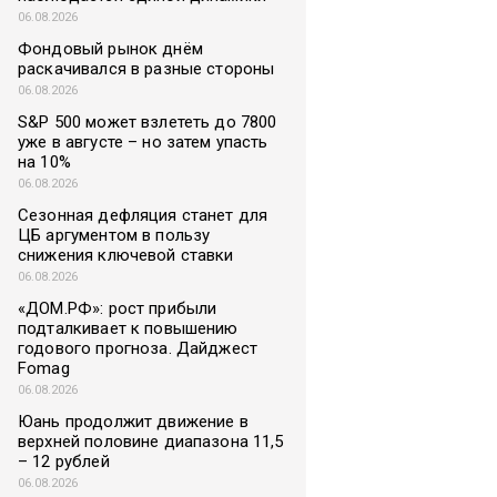
06.08.2026
Фондовый рынок днём
раскачивался в разные стороны
06.08.2026
S&P 500 может взлететь до 7800
уже в августе – но затем упасть
на 10%
06.08.2026
Сезонная дефляция станет для
ЦБ аргументом в пользу
снижения ключевой ставки
06.08.2026
«ДОМ.РФ»: рост прибыли
подталкивает к повышению
годового прогноза. Дайджест
Fomag
06.08.2026
Юань продолжит движение в
верхней половине диапазона 11,5
– 12 рублей
06.08.2026