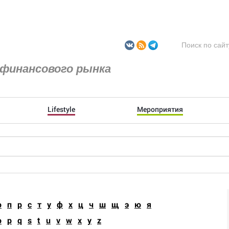
финансового рынка
Lifestyle
Мероприятия
о
п
р
с
т
у
ф
х
ц
ч
ш
щ
э
ю
я
o
p
q
s
t
u
v
w
x
y
z