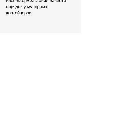
инспектор» заставил навести
порядок у мусорных
контейнеров