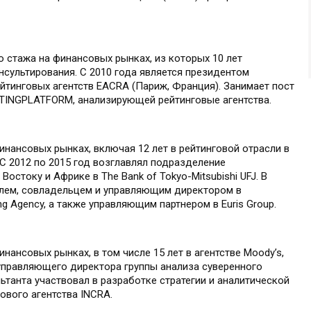
 стажа на финансовых рынках, из которых 10 лет
нсультирования. С 2010 года является президентом
йтинговых агентств EACRA (Париж, Франция). Занимает пост
TINGPLATFORM, анализирующей рейтинговые агентства.
инансовых рынках, включая 12 лет в рейтинговой отрасли в
. С 2012 по 2015 год возглавлял подразделение
Востоку и Африке в The Bank of Tokyo-Mitsubishi UFJ. В
елем, совладельцем и управляющим директором в
ng Agency, а также управляющим партнером в Euris Group.
нансовых рынках, в том числе 15 лет в агентстве Moody’s,
 управляющего директора группы анализа суверенного
ьтанта участвовал в разработке стратегии и аналитической
ового агентства INCRA.