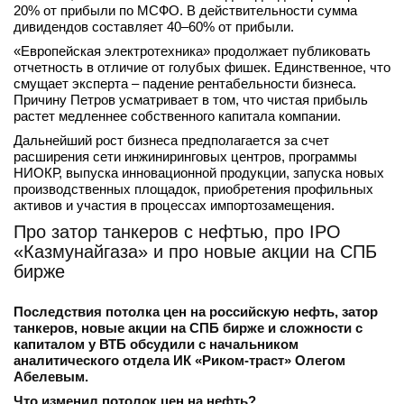
20% от прибыли по МСФО. В действительности сумма
дивидендов составляет 40–60% от прибыли.
«Европейская электротехника» продолжает публиковать
отчетность в отличие от голубых фишек. Единственное, что
смущает эксперта – падение рентабельности бизнеса.
Причину Петров усматривает в том, что чистая прибыль
растет медленнее собственного капитала компании.
Дальнейший рост бизнеса предполагается за счет
расширения сети инжиниринговых центров, программы
НИОКР, выпуска инновационной продукции, запуска новых
производственных площадок, приобретения профильных
активов и участия в процессах импортозамещения.
Про затор танкеров с нефтью, про IPO
«Казмунайгаза» и про новые акции на СПБ
бирже
Последствия потолка цен на российскую нефть, затор
танкеров, новые акции на СПБ бирже и сложности с
капиталом у ВТБ обсудили с начальником
аналитического отдела ИК «Риком-траст» Олегом
Абелевым.
Что изменил потолок цен на нефть?