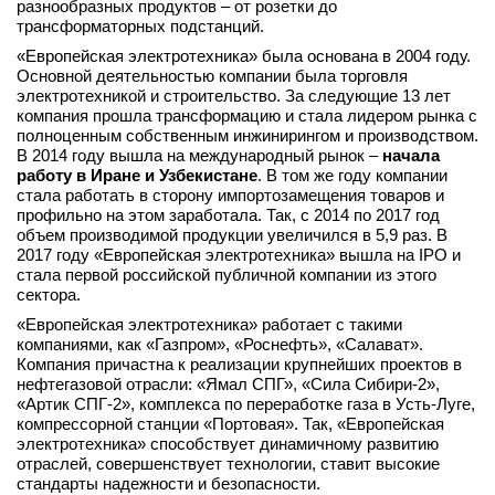
разнообразных продуктов – от розетки до
вконтакте
трансформаторных подстанций.
телеграм
«Европейская электротехника» была основана в 2004 году.
Основной деятельностью компании была торговля
электротехникой и строительство. За следующие 13 лет
Стать автором
компания прошла трансформацию и стала лидером рынка с
Вход
полноценным собственным инжинирингом и производством.
В 2014 году вышла на международный рынок –
начала
работу в Иране и Узбекистане
. В том же году компании
стала работать в сторону импортозамещения товаров и
профильно на этом заработала. Так, с 2014 по 2017 год
объем производимой продукции увеличился в 5,9 раз. В
2017 году «Европейская электротехника» вышла на IPO и
стала первой российской публичной компании из этого
сектора.
«Европейская электротехника» работает с такими
компаниями, как «Газпром», «Роснефть», «Салават».
Компания причастна к реализации крупнейших проектов в
нефтегазовой отрасли: «Ямал СПГ», «Сила Сибири-2»,
«Артик СПГ-2», комплекса по переработке газа в Усть-Луге,
компрессорной станции «Портовая». Так, «Европейская
электротехника» способствует динамичному развитию
отраслей, совершенствует технологии, ставит высокие
стандарты надежности и безопасности.