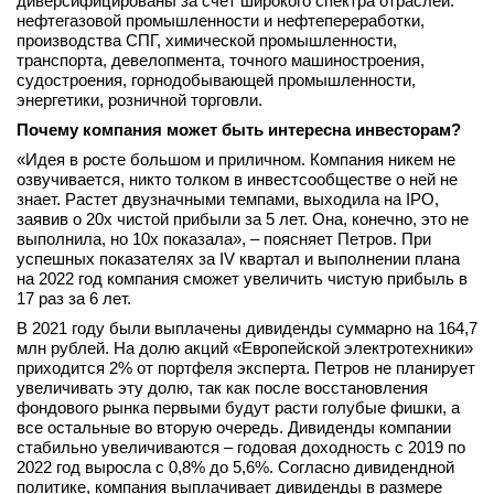
диверсифицированы за счет широкого спектра отраслей:
нефтегазовой промышленности и нефтепереработки,
производства СПГ, химической промышленности,
транспорта, девелопмента, точного машиностроения,
судостроения, горнодобывающей промышленности,
энергетики, розничной торговли.
Почему компания может быть интересна инвесторам?
«Идея в росте большом и приличном. Компания никем не
озвучивается, никто толком в инвестсообществе о ней не
знает. Растет двузначными темпами, выходила на IPO,
заявив о 20х чистой прибыли за 5 лет. Она, конечно, это не
выполнила, но 10х показала», – поясняет Петров. При
успешных показателях за IV квартал и выполнении плана
на 2022 год компания сможет увеличить чистую прибыль в
17 раз за 6 лет.
В 2021 году были выплачены дивиденды суммарно на 164,7
млн рублей. На долю акций «Европейской электротехники»
приходится 2% от портфеля эксперта. Петров не планирует
увеличивать эту долю, так как после восстановления
фондового рынка первыми будут расти голубые фишки, а
все остальные во вторую очередь. Дивиденды компании
стабильно увеличиваются – годовая доходность с 2019 по
2022 год выросла с 0,8% до 5,6%. Согласно дивидендной
политике, компания выплачивает дивиденды в размере