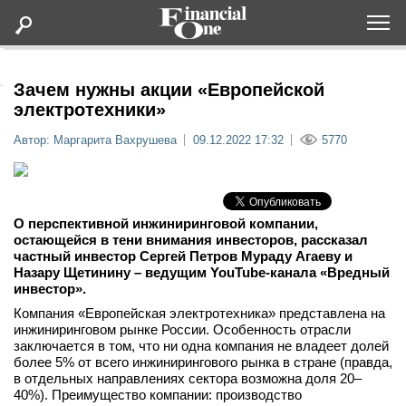
Оформить подписку
Зачем нужны акции «Европейской
электротехники»
Статьи
Автор: Маргарита Вахрушева
09.12.2022 17:32
5770
Дайджесты
О перспективной инжиниринговой компании,
Lifestyle
остающейся в тени внимания инвесторов, рассказал
частный инвестор Сергей Петров Мураду Агаеву и
Назару Щетинину – ведущим YouTube-канала «Вредный
Мероприятия
инвестор».
Компания «Европейская электротехника» представлена на
Новости
инжиниринговом рынке России. Особенность отрасли
заключается в том, что ни одна компания не владеет долей
более 5% от всего инжинирингового рынка в стране (правда,
Интервью
в отдельных направлениях сектора возможна доля 20–
40%). Преимущество компании: производство