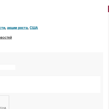
сти
,
акции роста
,
США
овостей