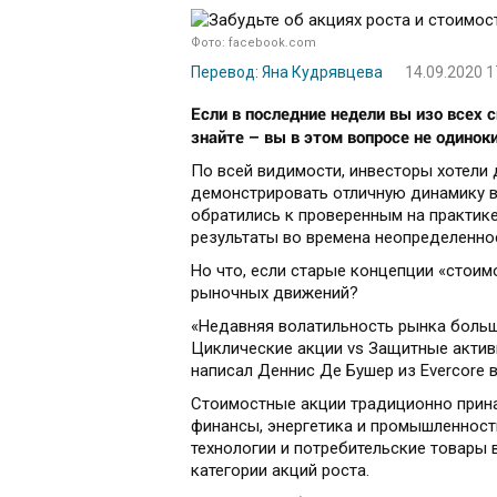
Фото: facebook.com
Перевод: Яна Кудрявцева
14.09.2020 1
Если в последние недели вы изо всех 
знайте – вы в этом вопросе не одиноки
По всей видимости, инвесторы хотели
демонстрировать отличную динамику в
обратились к проверенным на практик
результаты во времена неопределенно
Но что, если старые концепции «стоим
рыночных движений?
«Недавняя волатильность рынка больш
Циклические акции vs Защитные активы
написал Деннис Де Бушер из Evercore в
Стоимостные акции традиционно прина
финансы, энергетика и промышленность
технологии и потребительские товары 
категории акций роста.