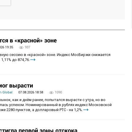
ся в «красной» зоне
026 19:35
937
овную сессию в «красной» зоне. Индекс МосБиржи снижается
 1,11% до 874,76.
мог вырасти
 Global
07.08.2026 18:58
1090
рынок, как и днём ранее, попытался вырасти с утра, но во
алась успехом. Номинированный в рублях индекс Московской
же 2280 пунктов, а долларовый РТС - на 1,2%.
стигла первой зоны отскока