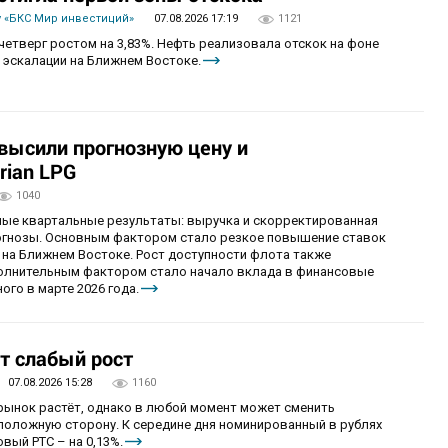
 «БКС Мир инвестиций»
07.08.2026 17:19
1121
четверг ростом на 3,83%. Нефть реализовала отскок на фоне
 эскалации на Ближнем Востоке.
овысили прогнозную цену и
rian LPG
1040
ные квартальные результаты: выручка и скорректированная
огнозы. Основным фактором стало резкое повышение ставок
 на Ближнем Востоке. Рост доступности флота также
олнительным фактором стало начало вклада в финансовые
ого в марте 2026 года.
т слабый рост
07.08.2026 15:28
1160
 рынок растёт, однако в любой момент может сменить
положную сторону. К середине дня номинированный в рублях
вый РТС – на 0,13%.