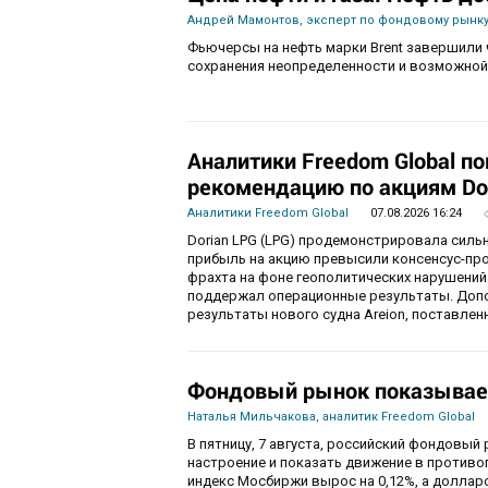
Андрей Мамонтов, эксперт по фондовому рынку
Фьючерсы на нефть марки Brent завершили 
сохранения неопределенности и возможной
Аналитики Freedom Global п
рекомендацию по акциям Do
Аналитики Freedom Global
07.08.2026 16:24
Dorian LPG (LPG) продемонстрировала силь
прибыль на акцию превысили консенсус-пр
фрахта на фоне геополитических нарушений
поддержал операционные результаты. Доп
результаты нового судна Areion, поставленн
Фондовый рынок показывае
Наталья Мильчакова, аналитик Freedom Global
В пятницу, 7 августа, российский фондовый
настроение и показать движение в противо
индекс Мосбиржи вырос на 0,12%, а долларо