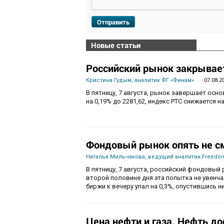
Отправить
Новые статьи
Российский рынок закрывает
Кристина Гудым, аналитик ФГ «Финам»
07.08.2
В пятницу, 7 августа, рынок завершает осн
на 0,19% до 2281,62, индекс РТС снижается на
Фондовый рынок опять не с
Наталья Мильчакова, ведущий аналитик Freedom
В пятницу, 7 августа, российский фондовый 
второй половине дня эта попытка не увенч
биржи к вечеру упал на 0,3%, опустившись ни
Цена нефти и газа. Нефть до