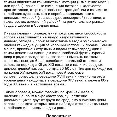
такими
явлениями как монетные мутации (изменение массы
или пробы),
локальные изменения потоков и количества
драгметаллов, открытие
новых центров добычи и взаимные
колебание курсов золота и серебра в
зависимости от
динамики мировой (транссредиземноморской) торговли,
а
также резких изменений условий на региональных рынках
труда в
Европе в Средние века.
Иными словами, определение покупательной
способности
золота наталкивается на явную недостаточность
данных,
отсюда и проистекают такие методы эмпирической
оценки как «одна
унция за хороший костюм» и прочие.
Тем не
менее, привязка к отдельным видам сельхозпродукции и
таким
денежным единицам как английский фунт и турский
ливр в ряде
исследований позволяет выявить не только
значительные, до 6 раз,
колебания реальной стоимости
золота за период с XII до XXI века, но и
наличие средних
циклов, длиной как раз порядка 30-50 лет. Пик цен
приходится
на конец XV-начало XVI века, новый всплеск в
золоте
произошёл в середине XVIII века и именно на этом
уровне цена
находилась в середине XIV века, а также в 80-е
годы XX века и в настоящее
время.
Таким образом, можно говорить по крайней мере о
наличии
ценовых макрокластеров, существенно
различающихся друг от друга по
среднему значению цены
золота, в рамках которых также наблюдаются
значительные
колебания и периоды спада и роста.
Поделиться: