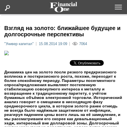
Оформить подписку
Взгляд на золото: ближайшее будущее и
долгосрочные перспективы
Статьи
"Универ капитал"
15.08.2014 19:09
7064
Дайджесты
Lifestyle
Динамика цен на золото после резкого предкризисного
всплеска и посткризисного роста, похоже, переходит к
более спокойному периоду. Параметры посегментного
спроса/предложения выявляют постепенную
Мероприятия
стабилизацию совокупного интереса к металлу и
возвращение к традиционному паритету, с учётом
бумажных объёмов электронной торговли. Исторический
Новости
анализ говорит о смещении в нисходящую фазу
среднесрочного цикла, в котором золото ранее отнюдь
не всегда было надёжным защитником от инфляции,
реагируя падением цены всего лишь на её замедление, и
Интервью
мы рассматриваем его скорее как девальвационный
хедж, интересный вне долларовой зоны. Долгосрочный