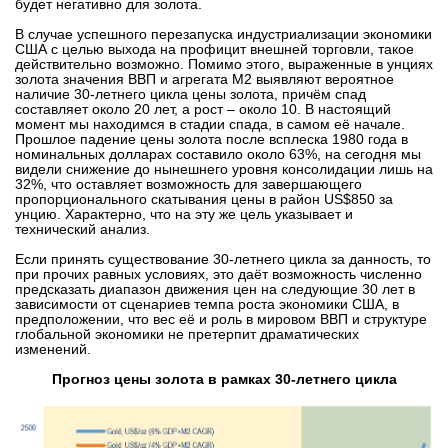
будет негативно для золота.
В случае успешного перезапуска индустриализации экономики
США с целью выхода на профицит внешней торговли, такое
действительно возможно. Помимо этого, выраженные в унциях
золота значения ВВП и агрегата М2 выявляют вероятное
наличие 30-летнего цикла цены золота, причём спад
составляет около 20 лет, а рост – около 10. В настоящий
момент мы находимся в стадии спада, в самом её начале.
Прошлое падение цены золота после всплеска 1980 года в
номинальных долларах составило около 63%, на сегодня мы
видели снижение до нынешнего уровня консолидации лишь на
32%, что оставляет возможность для завершающего
пропорционального скатывания цены в район US$850 за
унцию. Характерно, что на эту же цель указывает и
технический анализ.
Если принять существование 30-летнего цикла за данность, то
при прочих равных условиях, это даёт возможность численно
предсказать диапазон движения цен на следующие 30 лет в
зависимости от сценариев темпа роста экономики США, в
предположении, что вес её и роль в мировом ВВП и структуре
глобальной экономики не претерпит драматических
изменений.
Прогноз цены золота в рамках 30-летнего цикла