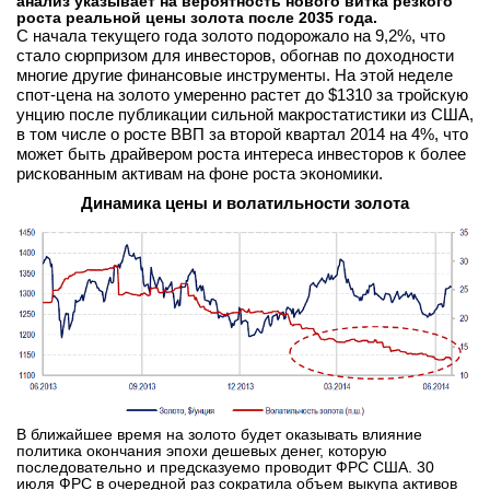
анализ указывает на вероятность нового витка резкого
роста реальной цены золота после 2035 года.
вконтакте
С начала текущего года золото подорожало на 9,2%, что
телеграм
стало сюрпризом для инвесторов, обогнав по доходности
многие другие финансовые инструменты. На этой неделе
спот-цена на золото умеренно растет до $1310 за тройскую
Стать автором
унцию после публикации сильной макростатистики из США,
Вход
в том числе о росте ВВП за второй квартал 2014 на 4%, что
может быть драйвером роста интереса инвесторов к более
рискованным активам на фоне роста экономики.
Динамика цены и волатильности золота
В ближайшее время на золото будет оказывать влияние
политика окончания эпохи дешевых денег, которую
последовательно и предсказуемо проводит ФРС США. 30
июля ФРС в очередной раз сократила объем выкупа активов