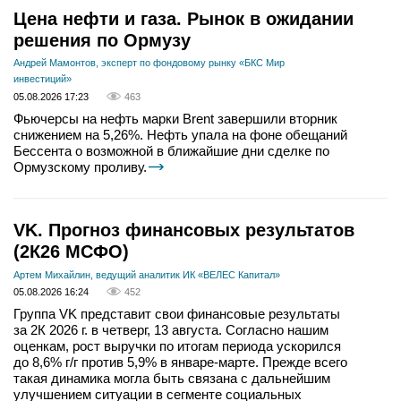
Цена нефти и газа. Рынок в ожидании
решения по Ормузу
Андрей Мамонтов, эксперт по фондовому рынку «БКС Мир
инвестиций»
05.08.2026 17:23
463
Фьючерсы на нефть марки Brent завершили вторник
снижением на 5,26%. Нефть упала на фоне обещаний
Бессента о возможной в ближайшие дни сделке по
Ормузскому проливу.
VK. Прогноз финансовых результатов
(2К26 МСФО)
Артем Михайлин, ведущий аналитик ИК «ВЕЛЕС Капитал»
05.08.2026 16:24
452
Группа VK представит свои финансовые результаты
за 2К 2026 г. в четверг, 13 августа. Согласно нашим
оценкам, рост выручки по итогам периода ускорился
до 8,6% г/г против 5,9% в январе-марте. Прежде всего
такая динамика могла быть связана с дальнейшим
улучшением ситуации в сегменте социальных