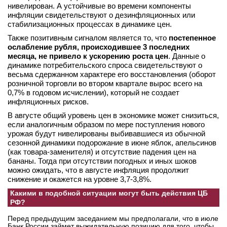
нивелирован. А устойчивые во времени компоненты
инфляции свидетельствуют о дезинфляционных или
стабилизационных процессах в динамике цен.
Также позитивным сигналом является то, что
постепенное
ослабление рубля, происходившее 3 последних
месяца, не привело к ускорению роста цен
. Данные о
динамике потребительского спроса свидетельствуют о
весьма сдержанном характере его восстановления (оборот
розничной торговли во втором квартале вырос всего на
0,7% в годовом исчислении), который не создает
инфляционных рисков.
В августе общий уровень цен в экономике может снизиться,
если аналогичным образом по мере поступления нового
урожая будут нивелированы выбивавшиеся из обычной
сезонной динамики подорожание в июне яблок, апельсинов
(как товара-заменителя) и отсутствие падения цен на
бананы. Тогда при отсутствии погодных и иных шоков
можно ожидать, что в августе инфляция продолжит
снижение и окажется на уровне 3,7-3,8%.
Какими в подобной ситуации могут быть действия ЦБ
РФ?
Перед предыдущим заседанием мы предполагали, что в июле
Банк России займет выжидательную позицию для того, чтобы