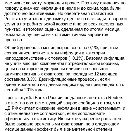
мае-июне: капусту, морковь и прочее. Поэтому ожидания по
вконтакте
поводу динамики инфляции в июле и до конца года были
телеграм
достаточно позитивными. Но оперативная статистика
Росстата учитывает динамику цен не на все виды товаров и
услуг в потребительской корзине и не во всех населенных
Стать автором
пунктах, и итоговая оценка, сделанная по итогам месяца
оказалась лучше самых оптимистичных вариантов
Вход
прогноза.
Общий уровень за месяц вырос всего на 0,1%, при этом
сохранились низкие темпы инфляции в категории
непродовольственных товаров (+0,1%). Базовая инфляция,
не учитывающая компоненты потребительской корзины,
цены на которые подвержены влиянию сезонных и
административных факторов, за последние 12 месяцев
составила 3,3%. Дезинфляционные процессы, если
ориентироваться на данный индикатор, не прекращаются с
сентября 2015 года.
Пресс-служба Банка России, по данным агентства Reuters,
в ответ на соответствующий запрос сообщила о том, что
ЦБ РФ считает снижение инфляции в июне «системным», и
с этим нельзя не согласиться, если использовать
официальную статистику. Июньское ускорение роста цен
было вызвано временными факторами, но в следующем
месяце данный эффект был в значительной степени