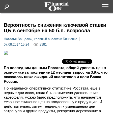
Оформить подписку
Вероятность снижения ключевой ставки
ЦБ в сентябре на 50 б.п. возросла
Статьи
Наталья Ващелюк, главный аналитик Бинбанка
07.08.2017 19:24
2381
Дайджесты
Lifestyle
По последним данным Росстата, общий уровень цен в
экономике за последние 12 месяцев вырос на 3,9%, что
оказалось ниже ожиданий аналитиков и цели Банка
Мероприятия
России.
По недельной оперативной статистике Росстата, еще в
Новости
первые дни июля, когда было отмечено удешевление
картофеля, можно было предположить, что начинается
сезонное снижение цен на плодоовощную продукцию. И
Интервью
действительно, затем тенденция к уменьшению цен
затронула и другие продукты, ускоренно дорожавшие в