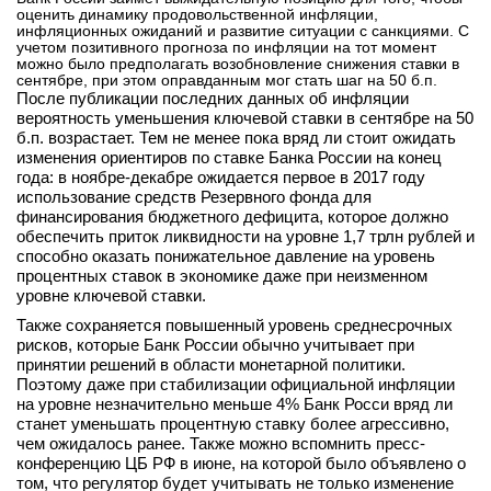
оценить динамику продовольственной инфляции,
инфляционных ожиданий и развитие ситуации с санкциями. С
учетом позитивного прогноза по инфляции на тот момент
можно было предполагать возобновление снижения ставки в
сентябре, при этом оправданным мог стать шаг на 50 б.п.
После публикации последних данных об инфляции
вероятность уменьшения ключевой ставки в сентябре на 50
б.п. возрастает. Тем не менее пока вряд ли стоит ожидать
изменения ориентиров по ставке Банка России на конец
года: в ноябре-декабре ожидается первое в 2017 году
использование средств Резервного фонда для
финансирования бюджетного дефицита, которое должно
обеспечить приток ликвидности на уровне 1,7 трлн рублей и
способно оказать понижательное давление на уровень
процентных ставок в экономике даже при неизменном
уровне ключевой ставки.
Также сохраняется повышенный уровень среднесрочных
рисков, которые Банк России обычно учитывает при
принятии решений в области монетарной политики.
Поэтому даже при стабилизации официальной инфляции
на уровне незначительно меньше 4% Банк Росси вряд ли
станет уменьшать процентную ставку более агрессивно,
чем ожидалось ранее. Также можно вспомнить пресс-
конференцию ЦБ РФ в июне, на которой было объявлено о
том, что регулятор будет учитывать не только изменение