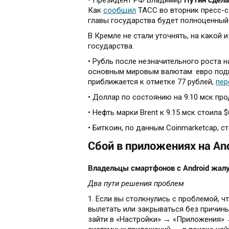
• Президент РФ Владимир
Как
сообщил
ТАСС во вторник пресс-с
главы государства будет полноценный
В Кремле не стали уточнять, на какой 
государства.
• Рубль после незначительного роста 
основным мировым валютам: евро подн
приближается к отметке 77 рублей,
пер
• Доллар по состоянию на 9.10 мск прод
• Нефть марки Brent к 9.15 мск стоила $
• Биткоин, по данным Coinmarketcap, ст
Сбой в приложениях на And
Владельцы смартфонов с Android жалу
Два пути решения проблем
1. Если вы столкнулись с проблемой, 
вылетать или закрываться без причины
зайти в «Настройки» → «Приложения» 