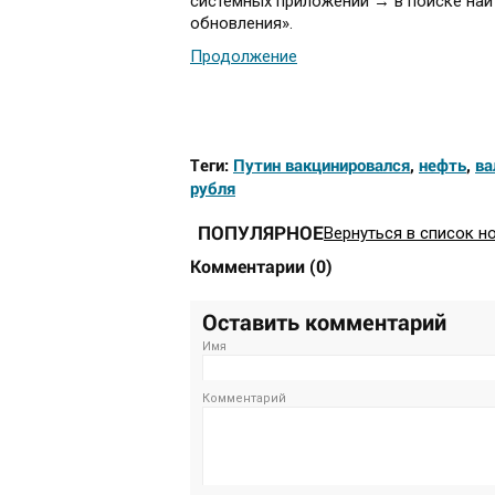
системных приложений → в поиске най
обновления».
Продолжение
Теги:
Путин вакцинировался
,
нефть
,
ва
рубля
ПОПУЛЯРНОЕ
Вернуться в список н
Комментарии
(
0
)
Оставить комментарий
Имя
Комментарий