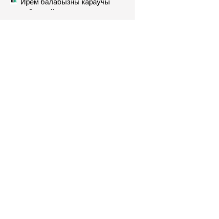
Ирем балабызны караучы
няня белән йоклаган
Роскачество нашло
кишечную палочку в бургерах
пяти крупнейших фастфудов