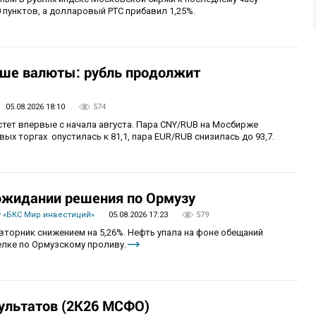
 пунктов, а долларовый РТС прибавил 1,25%.
ьше валюты: рубль продолжит
05.08.2026 18:10
574
стет впервые с начала августа. Пара CNY/RUB на Мосбирже
ых торгах опустилась к 81,1, пара EUR/RUB снизилась до 93,7.
 ожидании решения по Ормузу
 «БКС Мир инвестиций»
05.08.2026 17:23
579
вторник снижением на 5,26%. Нефть упала на фоне обещаний
лке по Ормузскому проливу.
ультатов (2К26 МСФО)