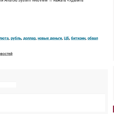
ти Android System WebView → нажать «Удалить
люта
,
рубль
,
доллар
,
новые деньги
,
ЦБ
,
биткоин
,
обвал
овостей