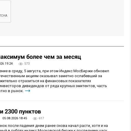
аксимум более чем за месяц
026 19:24
573
ие в среду, 5 августа, при этом Индекс МосБиржи обновил
отечественным акциям оказывал заметно ослабевший за
ожительно отразиться на финансовых показателях
 инвесторов дивидендов от ряда крупных эмитентов, часть
тно в рынок.
и 2300 пунктов
05.08.2026 18:45
617
нок после падения днем ранее снова начал расти, хотя и на
ный в рублях индекс Московской биржи к последнему часу