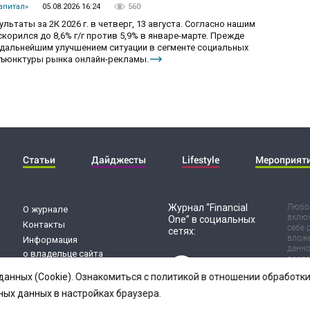
апитал»
05.08.2026 16:24
560
ьтаты за 2К 2026 г. в четверг, 13 августа. Согласно нашим
корился до 8,6% г/г против 5,9% в январе-марте. Прежде
с дальнейшим улучшением ситуации в сегменте социальных
нъюнктуры рынка онлайн-рекламы.
Статьи
Дайджесты
Lifestyle
Мероприят
Журнал “Financial
Любог
О журнале
включ
One” в социальных
Контакты
себе 
сетях:
вложе
Информация
данно
о владельце сайта
воспр
Обработка
Испол
данных (Cookie). Ознакомиться с политикой в отношении обработ
риск 
персональных данных
резул
ных данных в настройках браузера.