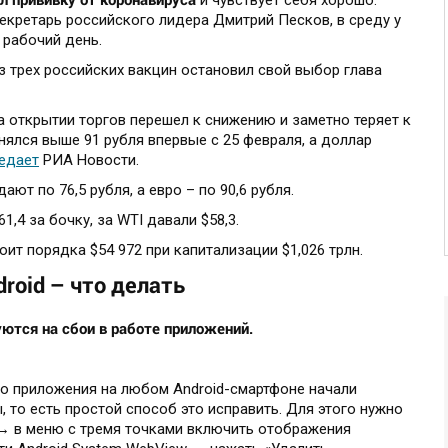
и чувствует себя хорошо.
екретарь российского лидера Дмитрий Песков, в среду у
 рабочий день.
из трех российских вакцин остановил свой выбор глава
на открытии торгов перешел к снижению и заметно теряет к
ялся выше 91 рубля впервые с 25 февраля, а доллар
едает
РИА Новости.
ают по 76,5 рубля, а евро – по 90,6 рубля.
61,4 за бочку, за WTI давали $58,3.
оит порядка $54 972 при капитализации $1,026 трлн.
roid – что делать
ются на сбои в работе приложений.
что приложения на любом Android-смартфоне начали
, то есть простой способ это исправить. Для этого нужно
→ в меню с тремя точками включить отображения