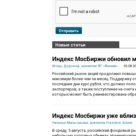
Отправить
Новые статьи
Индекс МосБиржи обновил м
Игорь Додонов, аналитик ФГ «Финам»
05.08.2
Российский рынок акций продолжил повышен
максимум более чем за месяц. Поддержку 
последние дни курс рубля, что должно пол
экспортеров, а также поступление на счета
которых может быть реинвестирована обра
Индекс Мосбиржи уже вблиз
Наталья Мильчакова, аналитик Freedom Global
В среду, 5 августа, российский фондовый ры
небольших торговых объемах. Номинирован