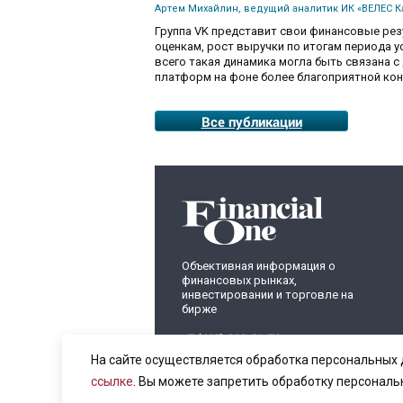
Артем Михайлин, ведущий аналитик ИК «ВЕЛЕС К
Группа VK представит свои финансовые резул
оценкам, рост выручки по итогам периода ус
всего такая динамика могла быть связана 
платформ на фоне более благоприятной ко
Все публикации
Объективная информация о
финансовых рынках,
инвестировании и торговле на
бирже
+7 (495) 899-01-70
info@fomag.ru
На сайте осуществляется обработка персональных 
ссылке
. Вы можете запретить обработку персональ