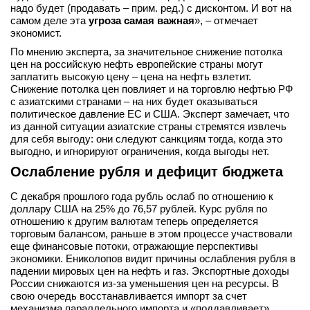
надо будет (продавать – прим. ред.) с дисконтом. И вот на
самом деле эта
угроза самая важная
», – отмечает
экономист.
По мнению эксперта, за значительное снижение потолка
цен на российскую нефть европейские страны могут
заплатить высокую цену – цена на нефть взлетит.
Снижение потолка цен повлияет и на торговлю нефтью РФ
с азиатскими странами – на них будет оказываться
политическое давление ЕС и США. Эксперт замечает, что
из данной ситуации азиатские страны стремятся извлечь
для себя выгоду: они следуют санкциям тогда, когда это
выгодно, и игнорируют ограничения, когда выгоды нет.
Ослабление рубля и дефицит бюджета
С декабря прошлого года рубль ослаб по отношению к
доллару США на 25% до 76,57 рублей. Курс рубля по
отношению к другим валютам теперь определяется
торговым балансом, раньше в этом процессе участвовали
еще финансовые потоки, отражающие перспективы
экономики. Ениколопов видит причины ослабления рубля в
падении мировых цен на нефть и газ. Экспортные доходы
России снижаются из-за уменьшения цен на ресурсы. В
свою очередь восстанавливается импорт за счет
механизма параллельного импорта и «поддавливает»