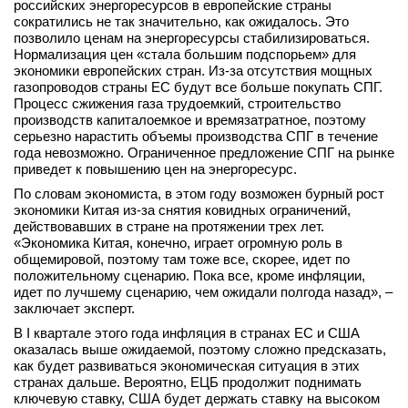
российских энергоресурсов в европейские страны
вконтакте
сократились не так значительно, как ожидалось. Это
телеграм
позволило ценам на энергоресурсы стабилизироваться.
Нормализация цен «стала большим подспорьем» для
экономики европейских стран. Из-за отсутствия мощных
Стать автором
газопроводов страны ЕС будут все больше покупать СПГ.
Процесс сжижения газа трудоемкий, строительство
Вход
производств капиталоемкое и времязатратное, поэтому
серьезно нарастить объемы производства СПГ в течение
года невозможно. Ограниченное предложение СПГ на рынке
приведет к повышению цен на энергоресурс.
По словам экономиста, в этом году возможен бурный рост
экономики Китая из-за снятия ковидных ограничений,
действовавших в стране на протяжении трех лет.
«Экономика Китая, конечно, играет огромную роль в
общемировой, поэтому там тоже все, скорее, идет по
положительному сценарию. Пока все, кроме инфляции,
идет по лучшему сценарию, чем ожидали полгода назад», –
заключает эксперт.
В I квартале этого года инфляция в странах ЕС и США
оказалась выше ожидаемой, поэтому сложно предсказать,
как будет развиваться экономическая ситуация в этих
странах дальше. Вероятно, ЕЦБ продолжит поднимать
ключевую ставку, США будет держать ставку на высоком