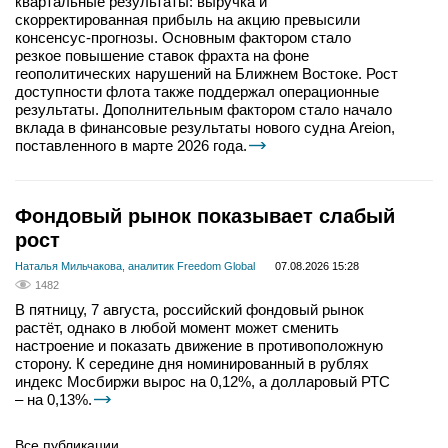
квартальные результаты: выручка и
скорректированная прибыль на акцию превысили
консенсус-прогнозы. Основным фактором стало
резкое повышение ставок фрахта на фоне
геополитических нарушений на Ближнем Востоке. Рост
доступности флота также поддержал операционные
результаты. Дополнительным фактором стало начало
вклада в финансовые результаты нового судна Areion,
поставленного в марте 2026 года.
Фондовый рынок показывает слабый
рост
Наталья Мильчакова, аналитик Freedom Global
07.08.2026 15:28
1482
В пятницу, 7 августа, российский фондовый рынок
растёт, однако в любой момент может сменить
настроение и показать движение в противоположную
сторону. К середине дня номинированный в рублях
индекс Мосбиржи вырос на 0,12%, а долларовый РТС
– на 0,13%.
Все публикации