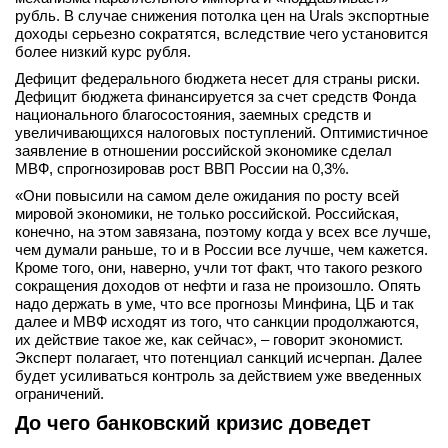
рубль. В случае снижения потолка цен на Urals экспортные
доходы серьезно сократятся, вследствие чего установится
более низкий курс рубля.
Дефицит федерального бюджета несет для страны риски.
Дефицит бюджета финансируется за счет средств Фонда
национального благосостояния, заемных средств и
увеличивающихся налоговых поступлений. Оптимистичное
заявление в отношении российской экономике сделал
МВФ, спрогнозировав рост ВВП России на 0,3%.
«Они повысили на самом деле ожидания по росту всей
мировой экономики, не только российской. Российская,
конечно, на этом завязана, поэтому когда у всех все лучше,
чем думали раньше, то и в России все лучше, чем кажется.
Кроме того, они, наверно, учли тот факт, что такого резкого
сокращения доходов от нефти и газа не произошло. Опять
надо держать в уме, что все прогнозы Минфина, ЦБ и так
далее и МВФ исходят из того, что санкции продолжаются,
их действие такое же, как сейчас», – говорит экономист.
Эксперт полагает, что потенциал санкций исчерпан. Далее
будет усиливаться контроль за действием уже введенных
ограничений.
До чего банковский кризис доведет