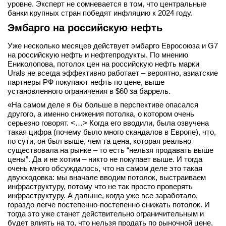
уровне. Эксперт не сомневается в том, что центральные
банки крупных стран победят инфляцию к 2024 году.
Эмбарго на российскую нефть
Уже несколько месяцев действует эмбарго Евросоюза и G7
на российскую нефть и нефтепродукты. По мнению
Ениколопова, потолок цен на российскую нефть марки
Urals не всегда эффективно работает – вероятно, азиатские
партнеры РФ покупают нефть по цене, выше
установленного ограничения в $60 за баррель.
«На самом деле я бы больше в перспективе опасался
другого, а именно снижения потолка, о котором очень
серьезно говорят. <…> Когда его вводили, была озвучена
такая цифра (почему было много скандалов в Европе), что,
по сути, он был выше, чем та цена, которая реально
существовала на рынке – то есть “нельзя продавать выше
цены”. Да и не хотим – никто не покупает выше. И тогда
очень много обсуждалось, что на самом деле это такая
двухходовка: мы вначале вводим потолок, выстраиваем
инфраструктуру, потому что не так просто проверять
инфраструктуру. А дальше, когда уже все заработало,
гораздо легче постепенно-постепенно снижать потолок. И
тогда это уже станет действительно ограничительным и
будет влиять на то, что нельзя продать по рыночной цене,