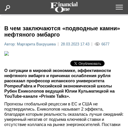
Оформить подписку
В чем заключаются «подводные камни»
нефтяного эмбарго
Статьи
Автор: Маргарита Вахрушева
28.03.2023 17:43
6677
Дайджесты
О ситуации в мировой экономике, эффективности
Lifestyle
нефтяного эмбарго и причинах ослабления рубля
рассказал профессор испанского университета
PompeuFabra и Российской экономической школы
Мероприятия
Рубен Ениколопов ведущей Юлии Кульматицкой на
YouTube-канале «Private Talks».
Новости
Прогнозы глобальной рецессии в ЕС и США не
подтвердились. Ениколопов называет 2 эффекта,
благодаря которым реальность оказалась лучше ожиданий:
Интервью
умеренный негатив от подъема ключевой ставки и
отсутствие коллапса на рынке энергоносителей. Поставки