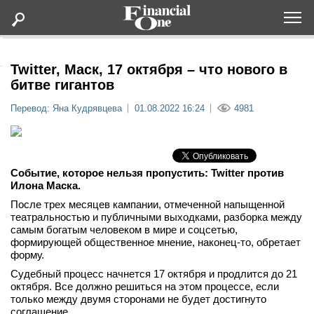
Оформить подписку
Twitter, Маск, 17 октября – что нового в
битве гигантов
Статьи
Перевод: Яна Кудрявцева
01.08.2022 16:24
4981
Дайджесты
Событие, которое нельзя пропустить: Twitter против
Lifestyle
Илона Маска.
После трех месяцев кампании, отмеченной напыщенной
Мероприятия
театральностью и публичными выходками, разборка между
самым богатым человеком в мире и соцсетью,
формирующей общественное мнение, наконец-то, обретает
Новости
форму.
Судебный процесс начнется 17 октября и продлится до 21
Интервью
октября. Все должно решиться на этом процессе, если
только между двумя сторонами не будет достигнуто
соглашение.