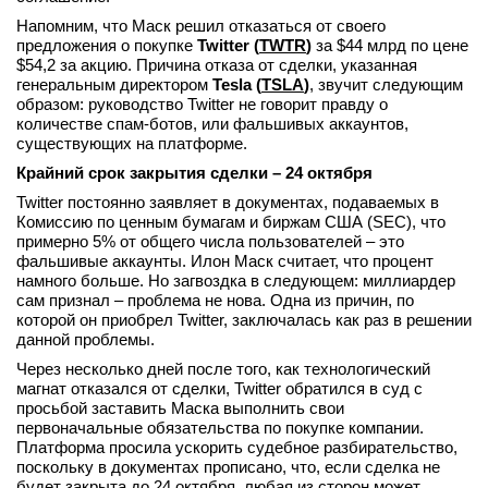
вконтакте
Напомним, что Маск решил отказаться от своего
телеграм
предложения о покупке
Twitter (
TWTR
)
за $44 млрд по цене
$54,2 за акцию. Причина отказа от сделки, указанная
генеральным директором
Tesla (
TSLA
)
, звучит следующим
Стать автором
образом: руководство Twitter не говорит правду о
количестве спам-ботов, или фальшивых аккаунтов,
Вход
существующих на платформе.
Крайний срок закрытия сделки – 24 октября
Twitter постоянно заявляет в документах, подаваемых в
Комиссию по ценным бумагам и биржам США (SEC), что
примерно 5% от общего числа пользователей – это
фальшивые аккаунты. Илон Маск считает, что процент
намного больше. Но загвоздка в следующем: миллиардер
сам признал – проблема не нова. Одна из причин, по
которой он приобрел Twitter, заключалась как раз в решении
данной проблемы.
Через несколько дней после того, как технологический
магнат отказался от сделки, Twitter обратился в суд с
просьбой заставить Маска выполнить свои
первоначальные обязательства по покупке компании.
Платформа просила ускорить судебное разбирательство,
поскольку в документах прописано, что, если сделка не
будет закрыта до 24 октября, любая из сторон может