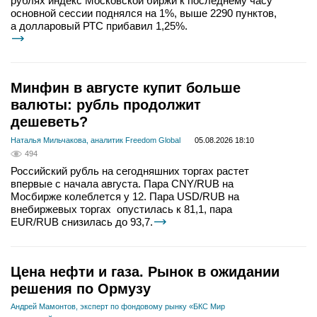
рублях индекс Московской биржи к последнему часу
основной сессии поднялся на 1%, выше 2290 пунктов,
а долларовый РТС прибавил 1,25%.
Минфин в августе купит больше
валюты: рубль продолжит
дешеветь?
Наталья Мильчакова, аналитик Freedom Global
05.08.2026 18:10
494
Российский рубль на сегодняшних торгах растет
впервые с начала августа. Пара CNY/RUB на
Мосбирже колеблется у 12. Пара USD/RUB на
внебиржевых торгах опустилась к 81,1, пара
EUR/RUB снизилась до 93,7.
Цена нефти и газа. Рынок в ожидании
решения по Ормузу
Андрей Мамонтов, эксперт по фондовому рынку «БКС Мир