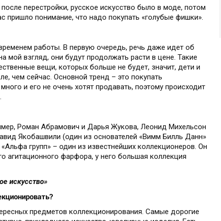
 после перестройки, русское искусство было в моде, потом
ас пришло понимание, что надо покупать «голубые фишки».
временем работы. В первую очередь, речь даже идет об
а мой взгляд, они будут продолжать расти в цене. Такие
ественные вещи, которых больше не будет, значит, дети и
ле, чем сейчас. Основной тренд – это покупать
 много и его не очень хотят продавать, поэтому происходит
.
ример, Роман Абрамович и Дарья Жукова, Леонид Михельсон
авид Якобашвили (один из основателей «Вимм Билль Данн»
из «Альфа групп» – один из известнейших коллекционеров. Он
о агитационного фарфора, у него большая коллекция
ое искусство»
екционировать?
нтересных предметов коллекционирования. Самые дорогие