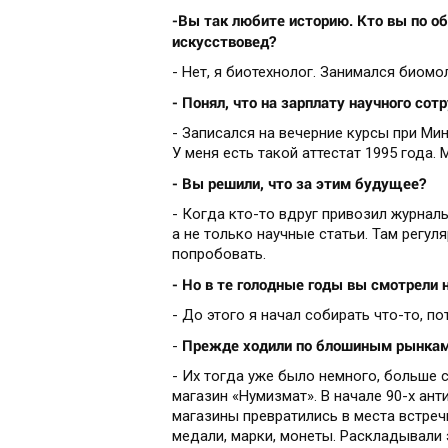
-Вы так любите историю. Кто вы по о
искусствовед?
- Нет, я биотехнолог. Занимался биомо
- Понял, что на зарплату научного с
- Записался на вечерние курсы при Мин
У меня есть такой аттестат 1995 года
- Вы решили, что за этим будущее?
- Когда кто-то вдруг привозил журнал
а не только научные статьи. Там регул
попробовать.
- Но в те голодные годы вы смотрели
- До этого я начал собирать что-то, по
Прежде ходили по блошиным рынка
-
- Их тогда уже было немного, больше 
магазин «Нумизмат». В начале 90-х ан
магазины превратились в места встреч
медали, марки, монеты. Раскладывали э