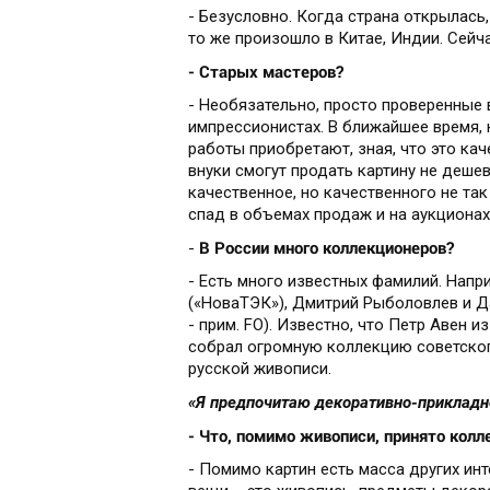
- Безусловно. Когда страна открылась,
то же произошло в Китае, Индии. Сейч
- Старых мастеров?
- Необязательно, просто проверенные 
импрессионистах. В ближайшее время, н
работы приобретают, зная, что это кач
внуки смогут продать картину не дешев
качественное, но качественного не так
спад в объемах продаж и на аукционах
В России много коллекционеров?
-
- Есть много известных фамилий. Нап
(«НоваТЭК»), Дмитрий Рыболовлев и Д
- прим. FO). Известно, что Петр Авен 
собрал огромную коллекцию советског
русской живописи.
«Я предпочитаю декоративно-прикладн
- Что, помимо живописи, принято колл
- Помимо картин есть масса других и