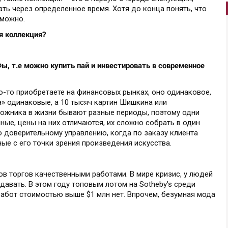
ь через определенное время. Хотя до конца понять, что
зможно.
я коллекция?
, т.е можно купить пай и инвестировать в современное
то-то приобретаете на финансовых рынках, оно одинаковое,
а» одинаковые, а 10 тысяч картин Шишкина или
дожника в жизни бывают разные периоды, поэтому одни
ые, цены на них отличаются, их сложно собрать в один
по доверительному управлению, когда по заказу клиента
е с его точки зрения произведения искусства.
мов торгов качественными работами. В мире кризис, у людей
давать. В этом году топовым лотом на Sotheby's среди
работ стоимостью выше $1 млн нет. Впрочем, безумная мода