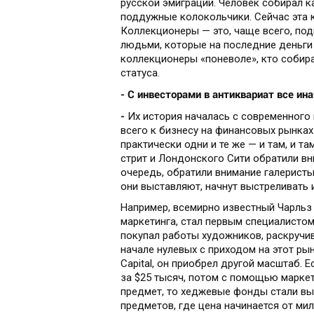
русской эмиграции. Человек собирал ка
поддужные колокольчики. Сейчас эта к
Коллекционеры — это, чаще всего, по
людьми, которые на последние деньги 
коллекционеры «поневоле», кто собир
статуса.
- С инвесторами в антиквариат все ина
-
Их история началась с современного 
всего к бизнесу на финансовых рынках
практически одни и те же — и там, и та
стрит и Лондонского Сити обратили вн
очередь, обратили внимание галеристы
они выставляют, начнут выстреливать 
Например, всемирно известный Чарльз 
маркетинга, стал первым специалистом
покупал работы художников, раскручив
начале нулевых с приходом на этот ры
Capital, он приобрел другой масштаб.
за $25 тысяч, потом с помощью маркет
предмет, то хеджевые фонды стали вы
предметов, где цена начинается от ми