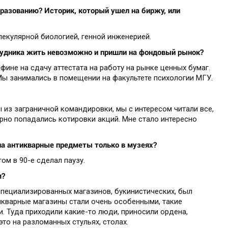
бразованию? Историк, который ушел на биржу, или
лекулярной биологией, генной инженерией.
отрудника жить невозможно и пришли на фондовый рынок?
фине на сдачу аттестата на работу на рынке ценных бумаг.
. Мы занимались в помещении на факультете психологии МГУ.
ы из заграничной командировки, мы с интересом читали все,
ярно попадались котировки акций. Мне стало интересно
 на антикварные предметы только в музеях?
том в 90-е сделал паузу.
м?
специализированных магазинов, букинистических, был
тикварные магазины стали очень особенными, такие
и. Туда приходили какие-то люди, приносили ордена,
то на разломанных стульях, столах.