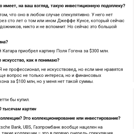
о имеет, на ваш взгляд, такую инвестиционную подоплеку?
ом, что оно в любом случае спекулятивно. У него нет
рез сто лет о том или ином Джеффе Кунсе, который сейчас
дожников, никто и не вспомнит. Но сейчас это большой
ина?
Катара приобрел картину Поля Гогена за $300 млн.
 искусство, как я понимаю?
 Я не профессионал, не искусствовед, но если мне нравятся
 еще вопрос не только интереса, но и финансовых
кона за $100 млн, но у меня нет такой суммы.
етти бы купил.
0 тысячам картин
коллекции? Это коллекционирование или инвестирование?
tsche Bank, UBS, Газпромбанк вообще нацелен на
 такие коллекции – это в первую очередь спекуляция,