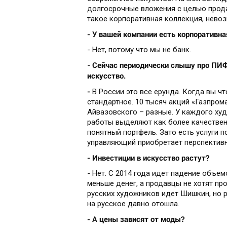
долгосрочные вложения с целью продат
такое корпоративная коллекция, нево
- У вашей компании есть корпоративна
- Нет, потому что мы не банк.
Сейчас периодически слышу про ПИФы
-
искусство.
-
В России это все ерунда. Когда вы ч
стандартное. 10 тысяч акций «Газпром
Айвазовского – разные. У каждого ху
работы выделяют как более качественн
понятный портфель. Зато есть услуги 
управляющий приобретает перспективны
- Инвестиции в искусство растут?
- Нет. С 2014 года идет падение объе
меньше денег, а продавцы не хотят про
русских художников идет Шишкин, но 
на русское давно отошла.
- А цены зависят от моды?