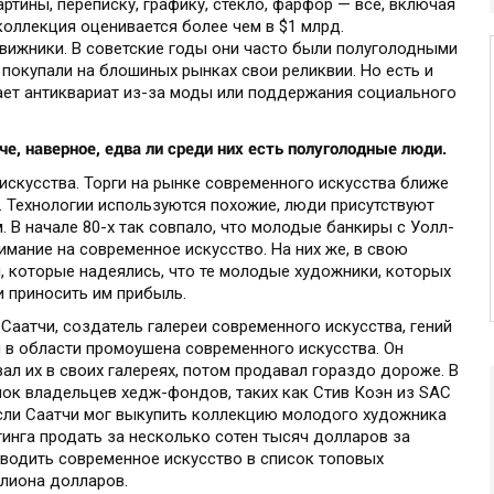
ртины, переписку, графику, стекло, фарфор — все, включая
оллекция оценивается более чем в $1 млрд.
движники. В советские годы они часто были полуголодными
покупали на блошиных рынках свои реликвии. Но есть и
ает антиквариат из-за моды или поддержания социального
че, наверное, едва ли среди них есть полуголодные люди.
искусства. Торги на рынке современного искусства ближе
. Технологии используются похожие, люди присутствуют
м. В начале 80-х так совпало, что молодые банкиры с Уолл-
имание на современное искусство. На них же, в свою
, которые надеялись, что те молодые художники, которых
и приносить им прибыль.
Саатчи, создатель галереи современного искусства, гений
 в области промоушена современного искусства. Он
ал их в своих галереях, потом продавал гораздо дороже. В
нок владельцев хедж-фондов, таких как Стив Коэн из SAC
 Если Саатчи мог выкупить коллекцию молодого художника
инга продать за несколько сотен тысяч долларов за
водить современное искусство в список топовых
ллиона долларов.