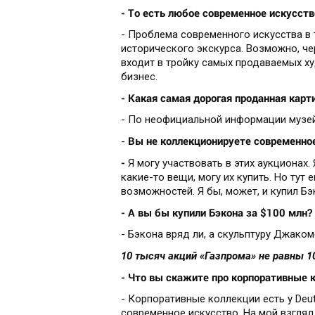
- То есть любое современное искусств
- Проблема современного искусства в т
исторического экскурса. Возможно, че
входит в тройку самых продаваемых ху
бизнес.
- Какая самая дорогая проданная карт
- По неофициальной информации музей 
Вы не коллекционируете современное
-
-
Я могу участвовать в этих аукционах.
какие-то вещи, могу их купить. Но тут
возможностей. Я бы, может, и купил Бэ
- А вы бы купили Бэкона за $100 млн?
- Бэкона вряд ли, а скульптуру Джаком
10 тысяч акций «Газпрома» не равны 1
- Что вы скажите про корпоративные 
- Корпоративные коллекции есть у Deu
современное искусство. На мой взгляд,