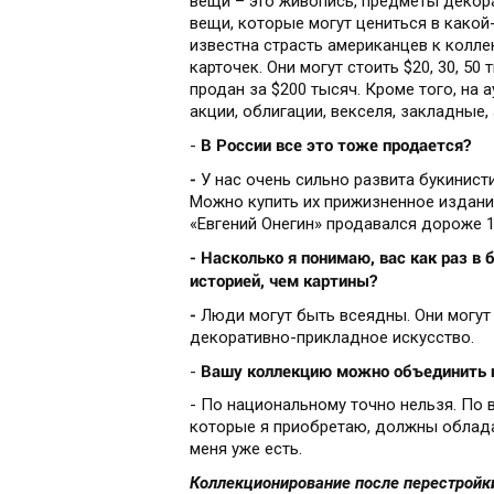
вещи – это живопись, предметы декор
вещи, которые могут цениться в какой-
известна страсть американцев к колл
карточек. Они могут стоить $20, 30, 5
продан за $200 тысяч. Кроме того, на 
акции, облигации, векселя, закладные, 
В России все это тоже продается?
-
-
У нас очень сильно развита букинисти
Можно купить их прижизненное издани
«Евгений Онегин» продавался дороже 1
- Насколько я понимаю, вас как раз в
историей, чем картины?
-
Люди могут быть всеядны. Они могут 
декоративно-прикладное искусство.
Вашу коллекцию можно объединить п
-
- По национальному точно нельзя. По в
которые я приобретаю, должны обладат
меня уже есть.
Коллекционирование после перестройк