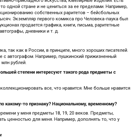
ативно-прикладного искусства, ювелирные изделия. Есть
то одной стране и не цениться за ее пределами. Например,
екционированию собственных раритетов – бейсбольных
0 тысяч. Экземпляр первого комикса про Человека-паука был
аукционах продается графика, книги, письма, раритетные
автографы, дневники и т. д.
ка, так как в России, в принципе, много хороших писателей.
е с автографом. Например, пушкинский прижизненный
 млн рублей.
 большей степени интересуют такого рода предметы с
коллекционировать все, что нравится. Мне больше нравится
о какому-то признаку? Национальному, временному?
ремени у меня предметы 18, 19, 20 веков. Предметы,
ь ценностью для меня. Например, дополнять то, что у
и