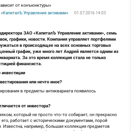
р «КапиталЪ Управление активами»
01.07.2016 14:03
ендиректора ЗАО «КапиталЪ Управление активами», семь
вок, графики, новости. Компания управляет портфелями
ружаться в происходящее на всех основных торговых
енный график, уже много лет Андрей является одним из
квариата. За это время коллекция стала не только
стицией финансиста.
в инвестиции
нвестирования или нечто иное?
тирования в предметы антиквариата появилось
тличается от инвестора?
еком, который не просто что-то собирает, он прекрасно
т его, работает с историческими документами, порой
еи. Известна, например, большая коллекция предметов