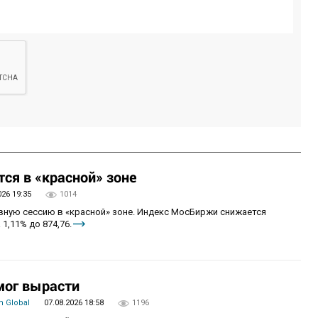
ся в «красной» зоне
026 19:35
1014
овную сессию в «красной» зоне. Индекс МосБиржи снижается
 1,11% до 874,76.
мог вырасти
 Global
07.08.2026 18:58
1196