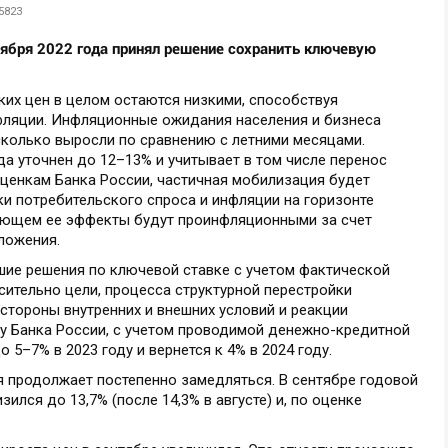
5823
тября 2022 года принял решение сохранить
ключевую
ких цен в целом остаются низкими, способствуя
ляции. Инфляционные ожидания населения и бизнеса
сколько выросли по сравнению с летними месяцами.
ода уточнен до
12–13%
и учитывает в том числе перенос
ценкам Банка России, частичная мобилизация будет
 потребительского спроса и инфляции на горизонте
ующем ее эффекты будут проинфляционными за счет
ложения.
шие решения по ключевой ставке с учетом фактической
ительно цели, процесса структурной перестройки
 стороны внутренних и внешних условий и реакции
зу Банка России, с учетом проводимой денежно-кредитной
до
5–7%
в 2023 году и вернется к 4% в 2024 году.
 продолжает постепенно замедляться. В сентябре годовой
ился до 13,7% (после 14,3% в августе) и, по оценке