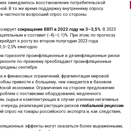
виях замедлилось восстановление потребительской
ной. В то же время поддержку внутреннему спросу
в частности возросший спрос со стороны
сокращение ВВП в 2022 году на
3–3,5%
нозирует
.
В 2023
цательным и составит (-4)—(-1)%. При этом, по прогнозу
ерейдет к росту во втором полугодии 2023 года.
1,5–2,5%
ежегодно.
ом горизонте проинфляционные и дезинфляционные риски
оризонте по-прежнему преобладают проинфляционные
ередины сентября.
х и финансовых ограничений, фрагментация мировой
обны привести к большему, чем ожидается в базовом
йской экономики. Ограничения на стороне предложения
а проблем с поставками оборудования, медленного
и, сырья и комплектующих в случае усиления негативных
глобальной рецессии
ю очередь реализация растущих рисков
 спрос на товары российского экспорта и, как следствие,
нфляционные эффекты могут оказаться более выраженными,