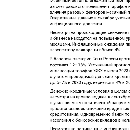
Месячный сезонно сглаженный темп пр
за счет разового повышения тарифов н
влияния разовых факторов месячный пр
Оперативные данные в октябре указыв
инфляционного давления.
Несмотря на происходящее снижение 
и бизнеса находятся на повышенном у
месяцами. Инфляционные ожидания пр
перспективу заякорены вблизи 4%.
В базовом сценарии Банк России прогн
составит
12–13%
.
Уточненный прогноз 
индексации тарифов ЖКХ с июля 2023 г
с учетом проводимой денежно-кредитн
до
5–7%
в 2023 году, вернется к 4% в 
Денежно-кредитные условия в целом о
несмотря на произошедшее в сентябре
с усилением геополитической напряже
приостановилось снижение кредитных 
кредитования. Одновременно банки по
населения с банковских вкладов в нал
Несмотря на повышенные инфляционны