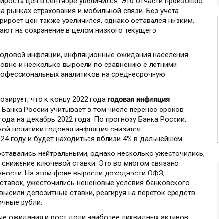
ироста цен в сентябре увеличился. Это отчасти произошло
а рынках страхования и мобильной связи. Без учета
ирост цен также увеличился, однако оставался низким.
ают на сохранение в целом низкого текущего
годовой инфляции, инфляционные ожидания населения
ровне и несколько выросли по сравнению с летними
офессиональных аналитиков на среднесрочную
годовая инфляция
озирует, что к концу 2022 года
Банка России учитывает в том числе перенос сроков
ода на декабрь 2022 года. По прогнозу Банка России,
ой политики годовая инфляция снизится
2024 году и будет находиться вблизи 4% в дальнейшем.
ставались нейтральными, однако несколько ужесточились,
 снижение ключевой ставки. Это во многом связано
нности. На этом фоне выросли доходности ОФЗ,
ставок, ужесточились неценовые условия банковского
высили депозитные ставки, реагируя на переток средств
ичные рубли.
е ожидания и рост доли наиболее ликвидных активов