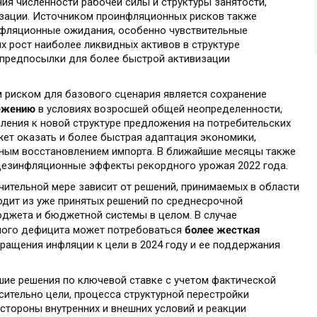
ния численности рабочей силы и структуры занятости,
изации. Источником проинфляционных рисков также
нфляционные ожидания, особенно чувствительные
ях рост наиболее ликвидных активов в структуре
 предпосылки для более быстрой активизации
риском для базового сценария является сохранение
режению
в условиях возросшей общей неопределенности,
ления к новой структуре предложения на потребительских
ет оказать и более быстрая адаптация экономики,
ным восстановлением импорта. В ближайшие месяцы также
дезинфляционные эффекты рекордного урожая 2022 года.
чительной мере зависит от решений, принимаемых в области
одит из уже принятых решений по среднесрочной
джета и бюджетной системы в целом. В случае
более жесткая
ного дефицита может потребоваться
ращения инфляции к цели в 2024 году и ее поддержания
шие решения по ключевой ставке с учетом фактической
ительно цели, процесса структурной перестройки
 стороны внутренних и внешних условий и реакции