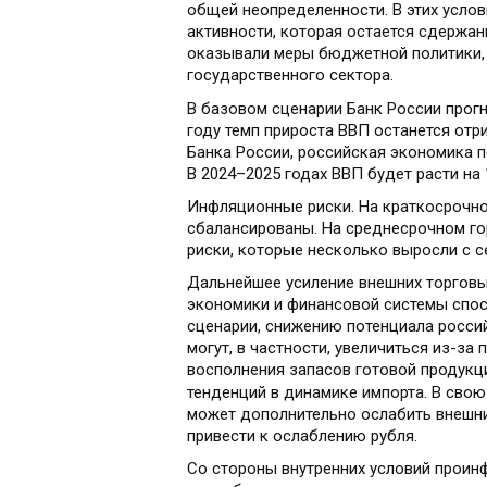
общей неопределенности. В этих усло
активности, которая остается сдержан
оказывали меры бюджетной политики, 
государственного сектора.
В базовом сценарии Банк России прог
году темп прироста ВВП останется отри
Банка России, российская экономика п
В
2024–2025
годах ВВП будет расти на
Инфляционные риски. На краткосрочн
сбалансированы. На среднесрочном г
риски, которые несколько выросли с с
Дальнейшее усиление внешних торговы
экономики и финансовой системы спос
сценарии, снижению потенциала росси
могут, в частности, увеличиться из-з
восполнения запасов готовой продукци
тенденций в динамике импорта. В сво
может дополнительно ослабить внешний
привести к ослаблению рубля.
Со стороны внутренних условий прои