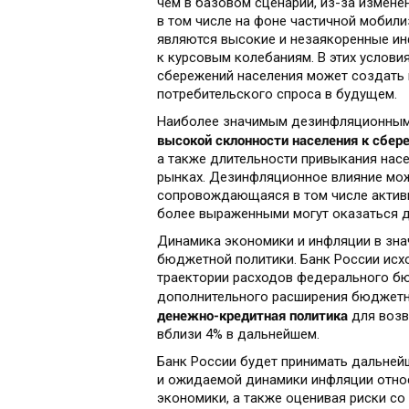
чем в базовом сценарии, из-за измене
в том числе на фоне частичной мобил
являются высокие и незаякоренные и
к курсовым колебаниям. В этих услови
сбережений населения может создать
потребительского спроса в будущем.
Наиболее значимым дезинфляционным 
высокой склонности населения к сбе
а также длительности привыкания насе
рынках. Дезинфляционное влияние мож
сопровождающаяся в том числе актив
более выраженными могут оказаться 
Динамика экономики и инфляции в зна
бюджетной политики. Банк России исх
траектории расходов федерального бю
дополнительного расширения бюджет
денежно-кредитная политика
для возв
вблизи 4% в дальнейшем.
Банк России будет принимать дальней
и ожидаемой динамики инфляции относ
экономики, а также оценивая риски со