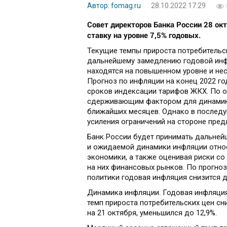
Автор: fomag.ru
28.10.2022 17:29
Совет директоров Банка России 28 ок
ставку
на уровне 7,5% годовых.
Текущие темпы прироста потребительс
дальнейшему замедлению годовой инф
находятся на повышенном уровне и не
Прогноз по инфляции на конец 2022 г
сроков индексации тарифов ЖКХ. По о
сдерживающим фактором для динамики
ближайших месяцев. Однако в послед
усиления ограничений на стороне пред
Банк России будет принимать дальней
и ожидаемой динамики инфляции относ
экономики, а также оценивая риски со
на них финансовых рынков. По прогно
политики годовая инфляция снизится 
Динамика инфляции. Годовая инфляция
темп прироста потребительских цен сниз
на 21 октября, уменьшился до 12,9%.