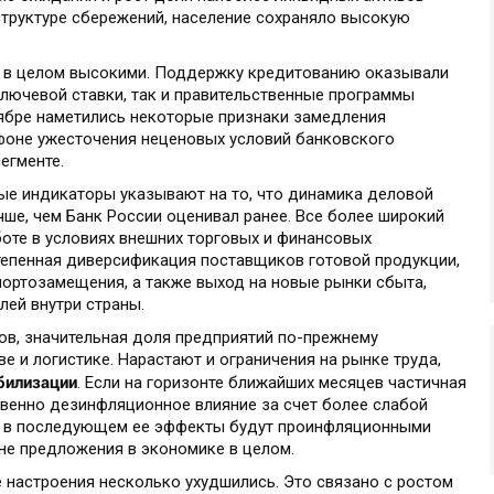
 структуре сбережений, население сохраняло высокую
ь в целом высокими. Поддержку кредитованию оказывали
лючевой ставки, так и правительственные программы
тябре наметились некоторые признаки замедления
 фоне ужесточения неценовых условий банковского
егменте.
ые индикаторы указывают на то, что динамика деловой
учше, чем Банк России оценивал ранее. Все более широкий
боте в условиях внешних торговых и финансовых
тепенная диверсификация поставщиков готовой продукции,
ортозамещения, а также выход на новые рынки сбыта,
лей внутри страны.
ов, значительная доля предприятий по-прежнему
е и логистике. Нарастают и ограничения на рынке труда,
билизации
. Если на горизонте ближайших месяцев частичная
венно дезинфляционное влияние за счет более слабой
то в последующем ее эффекты будут проинфляционными
оне предложения в экономике в целом.
 настроения несколько ухудшились. Это связано с ростом