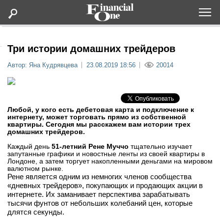
Оформить подписку
Три истории домашних трейдеров
Автор: Яна Кудрявцева
23.08.2019 18:56
20014
Статьи
Дайджесты
Любой, у кого есть дебетовая карта и подключение к
интернету, может торговать прямо из собственной
квартиры. Сегодня мы расскажем вам истории трех
Lifestyle
домашних трейдеров.
Каждый день
51-летний Рене Муччо
тщательно изучает
Мероприятия
запутанные графики и новостные ленты из своей квартиры в
Лондоне, а затем торгует накопленными деньгами на мировом
валютном рынке.
Новости
Рене является одним из немногих членов сообщества
«дневных трейдеров», покупающих и продающих акции в
интернете. Их заманивает перспектива зарабатывать
Интервью
тысячи фунтов от небольших колебаний цен, которые
длятся секунды.