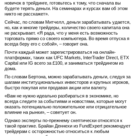
новичок в трейдинге, готовьтесь к тому, что сначала вы
будете терять деньги. На семинарах и курсах вам об этом
никто не расскажет».
Сейчас, по словам Митчелл, деньги зарабатывать удается,
но, как и многие трейдеры, количество своего капитала она
не раскрывает. «Я рада, что у меня есть возможность
торговать прямо со своего компьютера. Во время отпуска я
всегда беру его с собой», – говорит она.
Почти каждый может зарегистрироваться на онлайн-
платформах, таких как UFC Markets, InterTrader Direct, ETX
Capital или IG всего за £100, и заниматься трейдингом из
дома.
По словам Бертона, можно зарабатывать деньги, следуя за
шагами институциональных инвесторов и крупных игроков,
быстро покупая или продавая акции или валюту.
«Вам не нужно идеально разбираться в экономике, но
всегда следите за событиями и новостями, которые могут
оказать потенциально положительное или отрицательное
влияние на рынки», – советует он.
Однако эксперты по-прежнему скептически относятся к
такой практике. Брайан Деннехи из FundExpert рекомендует
трейдерам с осторожностью относиться к любым