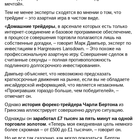
мечтой».
Тем не менее эксперты сходятся во мнении о том, что
трейдинг – это азартная игра в чистом виде.
«
Домашние трейдеры
, в арсенале которых есть только
интернет-соединение и базовое программное обеспечение,
в процессе совершения торговли полагаются лишь на
собственные догадки, – говорит Марк Дампьер, эксперт по
инвестициям в Hargreaves Lansdown. – Это похоже на
профессиональную азартную игру. Совершение сделок в
считанные секунды – полная противоположность
подлинного долгосрочного инвестирования».
Дампьер объясняет, что невозможно предсказать
краткосрочные движения на рынке, если вы не обладаете
инсайдерской информацией, что является незаконным.
«Проигравших гораздо больше, чем победителей», –
отмечает он.
Однако
история форекс-трейдера Чарли Бертона
из
Гринхэма иллюстрирует совершенно другую ситуацию.
Однажды он
заработал £7 тысяч за пять минут на одной
торговле золотом
. «Теперь моя ежедневная цель немного
более скромная – от £500 до £1 тысячи», – говорит он.
Но не все так сказочно, как могло показаться. Бертон,