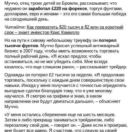
Муччо, отец троих детей из Бромли, рассказывает, что
вконтакте
недавно он
заработал £220 на форексе
, торгуя фунтами,
телеграм
долларами, евро и иенами – это его самая большая победа
на сегодняшний день.
Стать автором
Читайте:
Как превратить $20 тысяч в $2 млн за короткий
срок – знает инвестор Крис Камилло
Вход
Но на пути к сивому небольшому триумфу он
потерял
тысячи фунтов
. Муччо бросил успешный антикварный
бизнес в 2007 году, чтобы иметь возможность торговать
полный рабочий день. «Я искал предлог, чтобы
остановиться, но не мог убедить себя. Мне всегда
казалось, что еще слишком рано», – рассказывает трейдер.
Однажды он потерял £2 тысячи за неделю. «Я продолжаю
торговать, поскольку с каждым днем совершенствую свои
навыки. Иногда у меня получается с точностью определять
выгодные сделки благодаря тому, что я уже многому
научился. Я смотрю на графики и знаю, в каком
направлении они будут двигаться дальше», – объясняет
Муччо.
«У меня остались сбережения еще на шесть месяцев.
Затем я либо прекращу заниматься трейдингом, либо
перезаложу свой дом, – говорит он. – Даже если я проиграю,
мне будет все равно. Я счастлив, что следую за своей