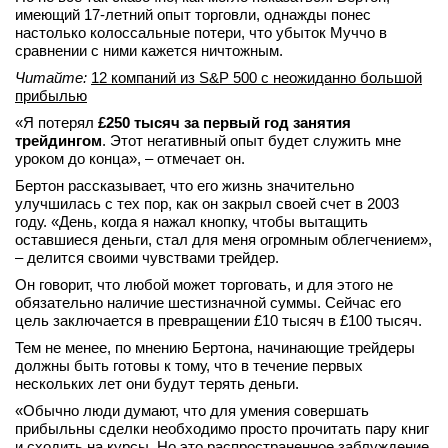
имеющий 17-летний опыт торговли, однажды понес
настолько колоссальные потери, что убыток Муччо в
сравнении с ними кажется ничтожным.
Читайте:
12 компаний из S&P 500 с неожиданно большой
прибылью
«Я потерял
£250 тысяч за первый год занятия
трейдингом
. Этот негативный опыт будет служить мне
уроком до конца», – отмечает он.
Бертон рассказывает, что его жизнь значительно
улучшилась с тех пор, как он закрыл своей счет в 2003
году. «День, когда я нажал кнопку, чтобы вытащить
оставшиеся деньги, стал для меня огромным облегчением»,
– делится своими чувствами трейдер.
Он говорит, что любой может торговать, и для этого не
обязательно наличие шестизначной суммы. Сейчас его
цель заключается в превращении £10 тысяч в £100 тысяч.
Тем не менее, по мнению Бертона, начинающие трейдеры
должны быть готовы к тому, что в течение первых
нескольких лет они будут терять деньги.
«Обычно люди думают, что для умения совершать
прибыльны сделки необходимо просто прочитать пару книг
и сходить на курсы. Но это распространенное заблуждение.