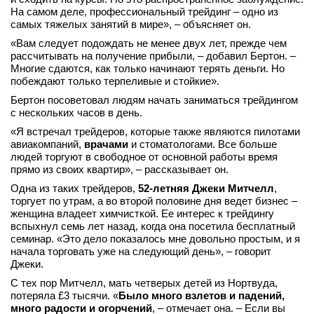
На самом деле, профессиональный трейдинг – одно из
самых тяжелых занятий в мире», – объясняет он.
«Вам следует подождать не менее двух лет, прежде чем
рассчитывать на получение прибыли, – добавил Бертон. –
Многие сдаются, как только начинают терять деньги. Но
побеждают только терпеливые и стойкие».
Бертон посоветовал людям начать заниматься трейдингом
с нескольких часов в день.
«Я встречал трейдеров, которые также являются пилотами
авиакомпаний,
врачами
и стоматологами. Все больше
людей торгуют в свободное от основной работы время
прямо из своих квартир», – рассказывает он.
Одна из таких трейдеров,
52-летняя Джеки Митчелл
,
торгует по утрам, а во второй половине дня ведет бизнес –
женщина владеет химчисткой. Ее интерес к трейдингу
вспыхнул семь лет назад, когда она посетила бесплатный
семинар. «Это дело показалось мне довольно простым, и я
начала торговать уже на следующий день», – говорит
Джеки.
С тех пор Митчелл, мать четверых детей из Нортвуда,
потеряла £3 тысячи. «
Было много взлетов и падений,
много радости и огорчений
, – отмечает она. – Если вы