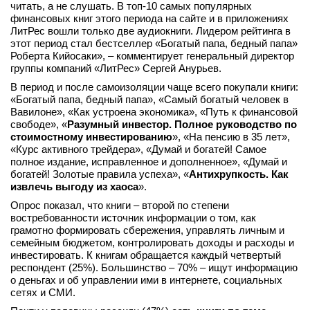
читать, а не слушать. В топ-10 самых популярных
финансовых книг этого периода на сайте и в приложениях
ЛитРес вошли только две аудиокниги. Лидером рейтинга в
этот период стал бестселлер «Богатый папа, бедный папа»
Роберта Кийосаки», – комментирует генеральный директор
группы компаний «ЛитРес» Сергей Анурьев.
В период и после самоизоляции чаще всего покупали книги:
«Богатый папа, бедный папа», «Самый богатый человек в
Вавилоне», «Как устроена экономика», «Путь к финансовой
свободе», «
Разумный инвестор. Полное руководство по
стоимостному инвестированию
», «На пенсию в 35 лет»,
«Курс активного трейдера», «Думай и богатей! Самое
полное издание, исправленное и дополненное», «Думай и
богатей! Золотые правила успеха», «
Антихрупкость. Как
извлечь выгоду из хаоса
».
Опрос показал, что книги – второй по степени
востребованности источник информации о том, как
грамотно формировать сбережения, управлять личным и
семейным бюджетом, контролировать доходы и расходы и
инвестировать. К книгам обращается каждый четвертый
респондент (25%). Большинство – 70% – ищут информацию
о деньгах и об управлении ими в интернете, социальных
сетях и СМИ.