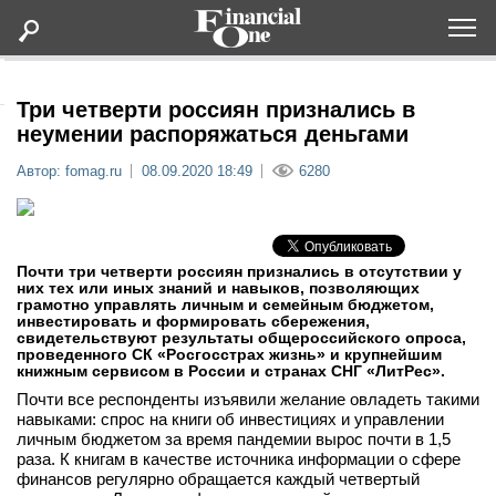
Оформить подписку
Три четверти россиян признались в
неумении распоряжаться деньгами
Статьи
Автор: fomag.ru
08.09.2020 18:49
6280
Дайджесты
Почти три четверти россиян признались в отсутствии у
Lifestyle
них тех или иных знаний и навыков, позволяющих
грамотно управлять личным и семейным бюджетом,
инвестировать и формировать сбережения,
Мероприятия
свидетельствуют результаты общероссийского опроса,
проведенного СК «Росгосстрах жизнь» и крупнейшим
книжным сервисом в России и странах СНГ «ЛитРес».
Новости
Почти все респонденты изъявили желание овладеть такими
навыками: спрос на книги об инвестициях и управлении
личным бюджетом за время пандемии вырос почти в 1,5
Интервью
раза. К книгам в качестве источника информации о сфере
финансов регулярно обращается каждый четвертый