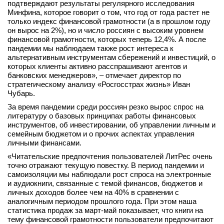
подтверждают результаты регулярного исследования
Минфина, которое говорит о том, что год от года растет не
только индекс финансовой грамотности (а в прошлом году
он вырос на 2%), но и число россиян с высоким уровнем
финансовой грамотности, которых теперь 12,4%. А после
пандемии мы наблюдаем также рост интереса к
альтернативным инструментам сбережений и инвестиций, о
которых клиенты активно расспрашивают агентов и
банковских менеджеров», – отмечает директор по
стратегическому анализу «Росгосстрах жизнь» Иван
Чубарь.
За время пандемии среди россиян резко вырос спрос на
литературу о базовых принципах работы финансовых
инструментов, об инвестировании, об управлении личным и
семейным бюджетом и о прочих аспектах управления
личными финансами.
«Читательские предпочтения пользователей ЛитРес очень
точно отражают текущую повестку. В период пандемии и
самоизоляции мы наблюдали рост спроса на электронные
и аудиокниги, связанные с темой финансов, бюджетов и
личных доходов более чем на 40% в сравнении с
аналогичным периодом прошлого года. При этом наша
статистика продаж за март-май показывает, что книги на
тему финансовой грамотности пользователи предпочитают