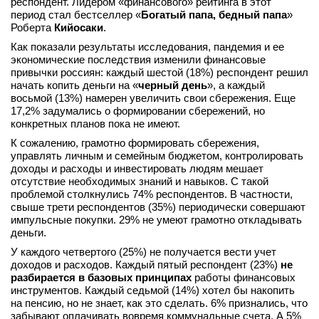
респондент. Лидером «финансового» рейтинга в этот
период стал бестселлер «
Богатый папа, бедный папа
»
вконтакте
телеграм
Роберта
Кийосаки
.
Как показали результаты исследования, пандемия и ее
экономические последствия изменили финансовые
Стать автором
привычки россиян: каждый шестой (18%) респондент решил
начать копить деньги на «
черный день
», а каждый
Вход
восьмой (13%) намерен увеличить свои сбережения. Еще
17,2% задумались о формировании сбережений, но
конкретных планов пока не имеют.
К сожалению, грамотно формировать сбережения,
управлять личным и семейным бюджетом, контролировать
доходы и расходы и инвестировать людям мешает
отсутствие необходимых знаний и навыков. С такой
проблемой столкнулись 74% респондентов. В частности,
свыше трети респондентов (35%) периодически совершают
импульсные покупки. 29% не умеют грамотно откладывать
деньги.
У каждого четвертого (25%) не получается вести учет
доходов и расходов. Каждый пятый респондент (23%)
не
разбирается в базовых принципах
работы финансовых
инструментов. Каждый седьмой (14%) хотел бы накопить
на пенсию, но не знает, как это сделать. 6% признались, что
забывают оплачивать вовремя коммунальные счета. А 5%