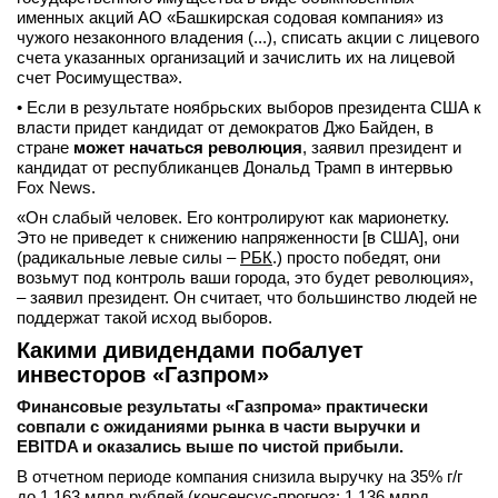
именных акций АО «Башкирская содовая компания» из
чужого незаконного владения (...), списать акции с лицевого
счета указанных организаций и зачислить их на лицевой
счет Росимущества».
• Если в результате ноябрьских выборов президента США к
власти придет кандидат от демократов Джо Байден, в
стране
может начаться революция
, заявил президент и
кандидат от республиканцев Дональд Трамп в интервью
Fox News.
«Он слабый человек. Его контролируют как марионетку.
Это не приведет к снижению напряженности [в США], они
(радикальные левые силы –
РБК
.) просто победят, они
возьмут под контроль ваши города, это будет революция»,
– заявил президент. Он считает, что большинство людей не
поддержат такой исход выборов.
Какими дивидендами побалует
инвесторов «Газпром»
Финансовые результаты «Газпрома» практически
совпали с ожиданиями рынка в части выручки и
EBITDA и оказались выше по чистой прибыли.
В отчетном периоде компания снизила выручку на 35% г/г
до 1 163 млрд рублей (консенсус-прогноз: 1 136 млрд