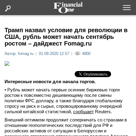
Оформить подписку
Трамп назвал условие для революции в
США, рубль может начать сентябрь
ростом – дайджест Fomag.ru
Статьи
Автор: fomag.ru
01.09.2020 12:57
4900
Дайджесты
Lifestyle
Интересные новости для начала торгов.
• Рубль может начать первые осенние биржевые торги
Мероприятия
ростом к повсеместно дешевеющему после смены
политики ФРС доллару, а также благодаря глобальному
спросу на риск и сырье, спровоцированному очередной
Новости
сильной китайской статистикой,
сообщает
Reuters.
Внешний оптимизм продолжит соперничать со страхами в
Интервью
отношении геополитических последствий для РФ и
российских активов от ситуации в Белоруссии и