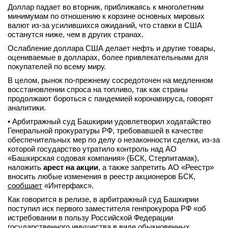
Доллар падает во вторник, приближаясь к многолетним
минимумам по отношению к корзине основных мировых
валют из-за усилившихся ожиданий, что ставки в США
останутся ниже, чем в других странах.
Ослабление доллара США делает нефть и другие товары,
оцениваемые в долларах, более привлекательными для
покупателей по всему миру.
В целом, рынок по-прежнему сосредоточен на медленном
восстановлении спроса на топливо, так как страны
продолжают бороться с пандемией коронавируса, говорят
аналитики.
• Арбитражный суд Башкирии удовлетворил ходатайство
Генеральной прокуратуры РФ, требовавшей в качестве
обеспечительных мер по делу о незаконности сделки, из-за
которой государство утратило контроль над АО
«Башкирская содовая компания» (БСК, Стерлитамак),
наложить
арест на акции
, а также запретить АО «Реестр»
вносить любые изменения в реестр акционеров БСК,
сообщает
«Интерфакс».
Как говорится в релизе, в арбитражный суд Башкирии
поступил иск первого заместителя генпрокурора РФ «об
истребовании в пользу Российской Федерации
государственного имущества в виде обыкновенных