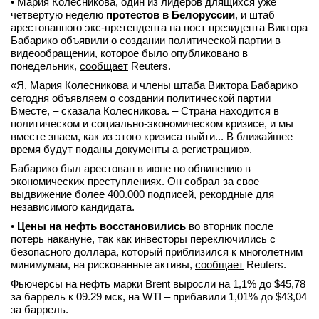
• Мария Колесникова, один из лидеров длящихся уже
четвертую неделю
протестов в Белоруссии
, и штаб
арестованного экс-претендента на пост президента Виктора
Бабарико объявили о создании политической партии в
видеообращении, которое было опубликовано в
понедельник,
сообщает
Reuters.
«Я, Мария Колесникова и члены штаба Виктора Бабарико
сегодня объявляем о создании политической партии
Вместе, – сказала Колесникова. – Страна находится в
политическом и социально-экономическом кризисе, и мы
вместе знаем, как из этого кризиса выйти... В ближайшее
время будут поданы документы а регистрацию».
Бабарико был арестован в июне по обвинению в
экономических преступлениях. Он собрал за свое
выдвижение более 400.000 подписей, рекордные для
независимого кандидата.
•
Цены на нефть восстановились
во вторник после
потерь накануне, так как инвесторы переключились с
безопасного доллара, который приблизился к многолетним
минимумам, на рискованные активы,
сообщает
Reuters.
Фьючерсы на нефть марки Brent выросли на 1,1% до $45,78
за баррель к 09.29 мск, на WTI – прибавили 1,01% до $43,04
за баррель.