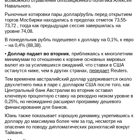
возможного отравления оппозиционного политика Алексея
Навального.
вконтакте
телеграм
Рыночные котировки пары доллар/рубль перед открытием
торгов Мосбиржи находились в пределах отметок 73,55-
73,72 , тогда как предыдущая сессия завершилась на
Стать автором
уровне 74,08.
Вход
В понедельник рубль подешевел к доллару на 0,1%, к евро
– на 0,4% (88,38).
•
Доллар падает во вторник
, приближаясь к многолетним
минимумам по отношению к корзине основных мировых
валют из-за усилившихся ожиданий, что ставки в США
останутся ниже, чем в других странах,
передает
Reuters.
Тем временем австралийский доллар удерживается около
двухлетнего пика в паре с долларом США после того, как
Центральный банк Австралии во вторник оставил
ключевую процентную ставку на рекордно низком уровне в
0,25%, но неожиданно расширил программу дешевого
финансирования для банков.
Юань также показывает хорошую динамику, укрепившись к
доллару до максимума более чем за год, несмотря на
опасения по поводу дипломатических разногласий вокруг
Тайваня.