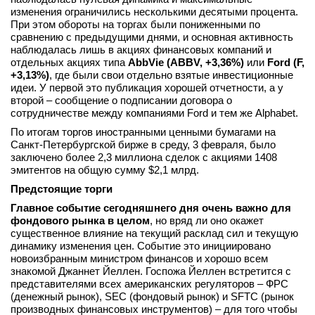
изменения ограничились несколькими десятыми процента.
При этом обороты на торгах были пониженными по
сравнению с предыдущими днями, и основная активность
наблюдалась лишь в акциях финансовых компаний и
отдельных акциях типа
AbbVie (ABBV, +3,36%)
или
Ford (F,
+3,13%)
, где были свои отдельно взятые инвестиционные
идеи. У первой это публикация хорошей отчетности, а у
второй – сообщение о подписании договора о
сотрудничестве между компаниями Ford и тем же Alphabet.
По итогам торгов иностранными ценными бумагами на
Санкт-Петербургской бирже в среду, 3 февраля, было
заключено более 2,3 миллиона сделок с акциями 1408
эмитентов на общую сумму $2,1 млрд.
Предстоящие торги
Главное событие сегодняшнего дня очень важно для
фондового рынка в целом
, но вряд ли оно окажет
существенное влияние на текущий расклад сил и текущую
динамику изменения цен. Событие это инициировано
новоизбранным министром финансов и хорошо всем
знакомой Джаннет Йеллен. Госпожа Йеллен встретится с
представителями всех американских регуляторов – ФРС
(денежный рынок), SEC (фондовый рынок) и SFTC (рынок
производных финансовых инструментов) – для того чтобы