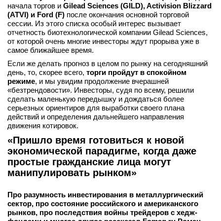
начала торгов и
Gilead Sciences (GILD), Activision Blizzard
(ATVI) и Ford (F)
после окончания основной торговой
сессии. Из этого списка особый интерес вызывает
отчетность биотехнологической компании Gilead Sciences,
от которой очень многие инвесторы ждут прорыва уже в
самое ближайшее время.
Если же делать прогноз в целом по рынку на сегодняшний
день, то, скорее всего,
торги пройдут в спокойном
режиме
, и мы увидим продолжение вчерашней
«безтрендовости». Инвесторы, судя по всему, решили
сделать маленькую передышку и дождаться более
серьезных ориентиров для выработки своего плана
действий и определения дальнейшего направления
движения котировок.
«Пришло время готовиться к новой
экономической парадигме, когда даже
простые гражданские лица могут
манипулировать рынком»
Про разумность инвестирования в металлургический
сектор, про состояние российского и американского
рынков, про последствия войны трейдеров с хедж-