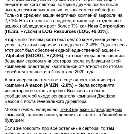
энергетического сектора, которые дружно росли после
вконтакте
выхода позитивных данных по запасам сырой нефти.
телеграм
Только в среднем акции нефтяных компаний выросли на
2,74%. Но это только в среднем, поскольку в отдельных
акциях наблюдался рост более 7%, как
Hess Corporation
Стать автором
(HESS, +7,12%) и EOG Resources (EOG, +9,01%)
.
Вход
Вторым по темпам роста был сектор коммуникационных
услуг, где акции выросли в среднем на 2,49%. Однако весь
этот рост был обеспечен одной единственной акцией –
Alphabet (GOOGL, +7,28%)
, которые вчера пользовались
бешеным спросом у инвесторов после публикации этой
компанией блестящей квартальной отчетности по итогам
своей деятельности в 4 квартале 2020 года.
А вот уверенная отчетность еще одного триллионера –
компании
Amazon (AMZN, -2,0%)
– была воспринята
инвесторам не столь хорошо. Вызвано это было
сообщением об уходе основателя компании Джеффа
Безоса с поста генерального директора.
Может быть интересно
:
Топ-3 надежных дивидендных
компаний, планирующих увеличить выплаты в ближайшем
будущем
Если же говорить про все остальные сектора, то там
наблюдалась нулевая динамика и максимальные