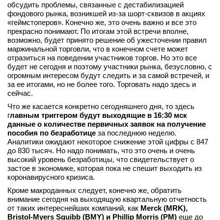
обсудить проблемы, связанные с дестабилизацией
фондового рынка, возникшей из-за шорт-сквизов в акциях
«геймстоперов». Конечно же, это очень важно и все это
прекрасно понимают. По итогам этой встречи вполне,
возможно, будет принято решение об ужесточении правил
маржинальной торговли, что в конечном счете может
отразиться на поведении участников торгов. Но это все
будет не сегодня и поэтому участники рынка, безусловно, с
огромным интересом будут следить и за самой встречей, и
за ее итогами, но не более того. Торговать надо здесь и
сейчас.
Что же касается конкретно сегодняшнего дня, то здесь
г
лавным триггером будут выходящие в 16:30 мск
данные о количестве первичных заявок на получение
пособия по безработице
за последнюю неделю.
Аналитики ожидают некоторое снижение этой цифры с 847
до 830 тысяч. Но надо понимать, что это очень и очень
высокий уровень безработицы, что свидетельствует о
застое в экономике, которая пока не спешит выходить из
коронавирусного кризиса.
Кроме макроданных следует, конечно же, обратить
внимание сегодня на выходящую квартальную отчетность
от таких интереснейших компаний, как
Merck (MRK),
Bristol-Myers Squibb (BMY) и Phillip Morris (PM)
еще до