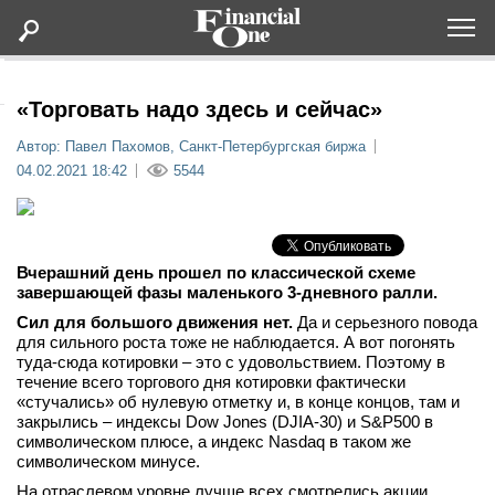
Оформить подписку
«Торговать надо здесь и сейчас»
Автор: Павел Пахомов, Санкт-Петербургская биржа
Статьи
04.02.2021 18:42
5544
Дайджесты
Вчерашний день прошел по классической схеме
Lifestyle
завершающей фазы маленького 3-дневного ралли.
Сил для большого движения нет.
Да и серьезного повода
Мероприятия
для сильного роста тоже не наблюдается. А вот погонять
туда-сюда котировки – это с удовольствием. Поэтому в
течение всего торгового дня котировки фактически
Новости
«стучались» об нулевую отметку и, в конце концов, там и
закрылись – индексы Dow Jones (DJIA-30) и S&P500 в
символическом плюсе, а индекс Nasdaq в таком же
Интервью
символическом минусе.
На отраслевом уровне лучше всех смотрелись акции