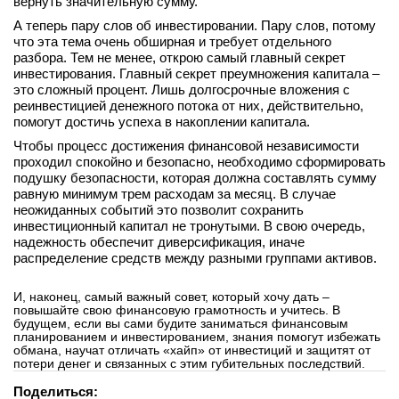
вернуть значительную сумму.
А теперь пару слов об инвестировании. Пару слов, потому
что эта тема очень обширная и требует отдельного
разбора. Тем не менее, открою самый главный секрет
инвестирования. Главный секрет преумножения капитала –
это сложный процент. Лишь долгосрочные вложения с
реинвестицией денежного потока от них, действительно,
помогут достичь успеха в накоплении капитала.
Чтобы процесс достижения финансовой независимости
проходил спокойно и безопасно, необходимо сформировать
подушку безопасности, которая должна составлять сумму
равную минимум трем расходам за месяц. В случае
неожиданных событий это позволит сохранить
инвестиционный капитал не тронутыми. В свою очередь,
надежность обеспечит диверсификация, иначе
распределение средств между разными группами активов.
И, наконец, самый важный совет, который хочу дать –
повышайте свою финансовую грамотность и учитесь. В
будущем, если вы сами будите заниматься финансовым
планированием и инвестированием, знания помогут избежать
обмана, научат отличать «хайп» от инвестиций и защитят от
потери денег и связанных с этим губительных последствий.
Поделиться: