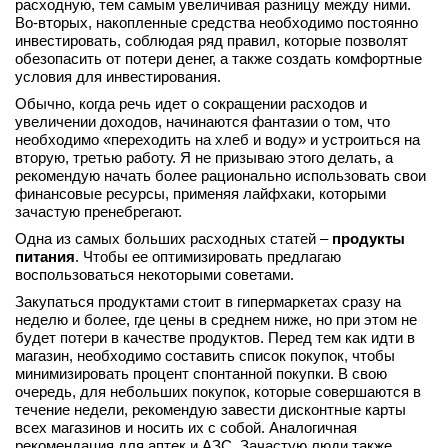
расходную, тем самым увеличивая разницу между ними.
вконтакте
Во-вторых, накопленные средства необходимо постоянно
телеграм
инвестировать, соблюдая ряд правил, которые позволят
обезопасить от потери денег, а также создать комфортные
условия для инвестирования.
Стать автором
Обычно, когда речь идет о сокращении расходов и
Вход
увеличении доходов, начинаются фантазии о том, что
необходимо «переходить на хлеб и воду» и устроиться на
вторую, третью работу. Я не призываю этого делать, а
рекомендую начать более рационально использовать свои
финансовые ресурсы, применяя лайфхаки, которыми
зачастую пренебрегают.
Одна из самых больших расходных статей –
продукты
питания
. Чтобы ее оптимизировать предлагаю
воспользоваться некоторыми советами.
Закупаться продуктами стоит в гипермаркетах сразу на
неделю и более, где цены в среднем ниже, но при этом не
будет потери в качестве продуктов. Перед тем как идти в
магазин, необходимо составить список покупок, чтобы
минимизировать процент спонтанной покупки. В свою
очередь, для небольших покупок, которые совершаются в
течение недели, рекомендую завести дисконтные карты
всех магазинов и носить их с собой. Аналогичная
рекомендация для аптек и АЗС. Зачастую люди также