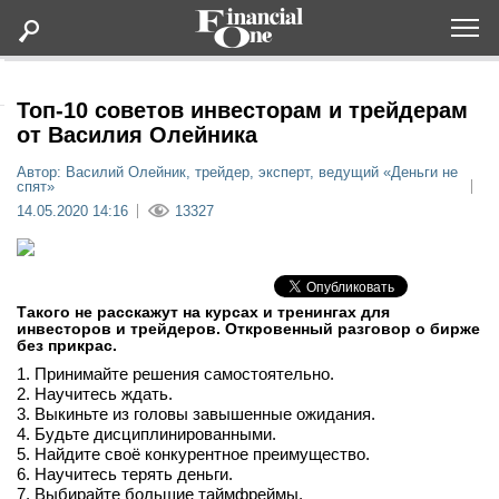
Оформить подписку
Топ-10 советов инвесторам и трейдерам
от Василия Олейника
Статьи
Автор: Василий Олейник, трейдер, эксперт, ведущий «Деньги не
спят»
14.05.2020 14:16
13327
Дайджесты
Lifestyle
Такого не расскажут на курсах и тренингах для
инвесторов и трейдеров. Откровенный разговор о бирже
Мероприятия
без прикрас.
1. Принимайте решения самостоятельно.
2. Научитесь ждать.
Новости
3. Выкиньте из головы завышенные ожидания.
4. Будьте дисциплинированными.
Интервью
5. Найдите своё конкурентное преимущество.
6. Научитесь терять деньги.
7. Выбирайте большие таймфреймы.