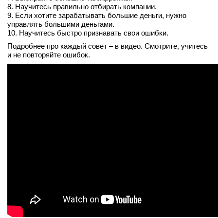
8. Научитесь правильно отбирать компании.
вконтакте
9. Если хотите зарабатывать большие деньги, нужно
телеграм
управлять большими деньгами.
10. Научитесь быстро признавать свои ошибки.
Стать автором
Подробнее про каждый совет – в видео. Смотрите, учитесь
и не повторяйте ошибок.
Вход