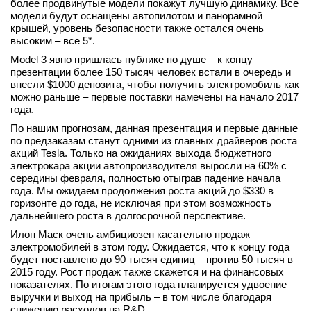
более продвинутые модели покажут лучшую динамику. Все
вконтакте
модели будут оснащены автопилотом и панорамной
телеграм
крышей, уровень безопасности также остался очень
высоким – все 5*.
Model 3 явно пришлась публике по душе – к концу
Стать автором
презентации более 150 тысяч человек встали в очередь и
Вход
внесли $1000 депозита, чтобы получить электромобиль как
можно раньше – первые поставки намечены на начало 2017
года.
По нашим прогнозам, данная презентация и первые данные
по предзаказам станут одними из главных драйверов роста
акций Tesla. Только на ожиданиях выхода бюджетного
электрокара акции автопроизводителя выросли на 60% с
середины февраля, полностью отыграв падение начала
года. Мы ожидаем продолжения роста акций до $330 в
горизонте до года, не исключая при этом возможность
дальнейшего роста в долгосрочной перспективе.
Илон Маск очень амбициозен касательно продаж
электромобилей в этом году. Ожидается, что к концу года
будет поставлено до 90 тысяч единиц – против 50 тысяч в
2015 году. Рост продаж также скажется и на финансовых
показателях. По итогам этого года планируется удвоение
выручки и выход на прибыль – в том числе благодаря
снижению расходов на R&D.