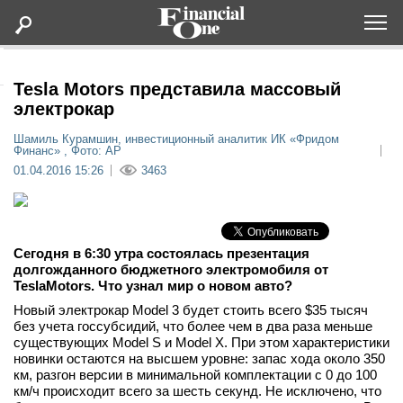
Оформить подписку
Tesla Motors представила массовый
электрокар
Статьи
Шамиль Курамшин, инвестиционный аналитик ИК «Фридом
Финанс» , Фото: AP
01.04.2016 15:26
3463
Дайджесты
Lifestyle
Сегодня в 6:30 утра состоялась презентация
долгожданного бюджетного электромобиля от
Мероприятия
Tesla
Motors
. Что узнал мир о новом авто?
Новый электрокар Model 3 будет стоить всего $35 тысяч
Новости
без учета госсубсидий, что более чем в два раза меньше
существующих Model S и Model X. При этом характеристики
новинки остаются на высшем уровне: запас хода около 350
Интервью
км, разгон версии в минимальной комплектации с 0 до 100
км/ч происходит всего за шесть секунд. Не исключено, что