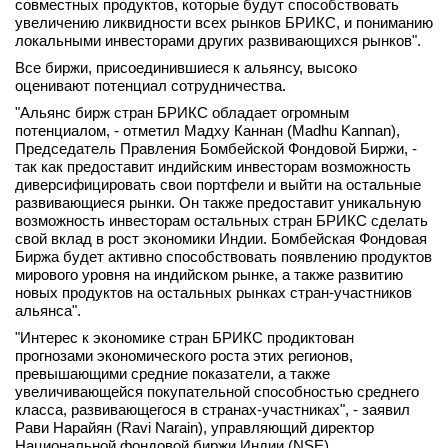
совместных продуктов, которые будут способствовать
увеличению ликвидности всех рынков БРИКС, и пониманию
локальными инвесторами других развивающихся рынков".
Все биржи, присоединившиеся к альянсу, высоко
оценивают потенциал сотрудничества.
"Альянс бирж стран БРИКС обладает огромным
потенциалом, - отметил Мадху Каннан (Madhu Kannan),
Председатель Правления Бомбейской Фондовой Биржи, -
так как предоставит индийским инвесторам возможность
диверсифицировать свои портфели и выйти на остальные
развивающиеся рынки. Он также предоставит уникальную
возможность инвесторам остальных стран БРИКС сделать
свой вклад в рост экономики Индии. Бомбейская Фондовая
Биржа будет активно способствовать появлению продуктов
мирового уровня на индийском рынке, а также развитию
новых продуктов на остальных рынках стран-участников
альянса".
"Интерес к экономике стран БРИКС продиктован
прогнозами экономического роста этих регионов,
превышающими средние показатели, а также
увеличивающейся покупательной способностью среднего
класса, развивающегося в странах-участниках", - заявил
Рави Нарайян (Ravi Narain), управляющий директор
Национальной фондовой биржи Индии (NSE).