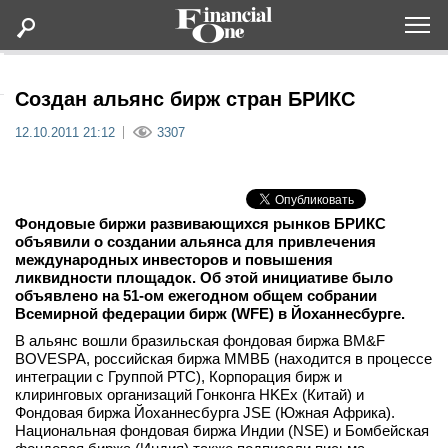
Оформить подписку
Создан альянс бирж стран БРИКС
12.10.2011 21:12
3307
Статьи
Дайджесты
Фондовые биржи развивающихся рынков БРИКС
объявили о создании альянса для привлечения
Lifestyle
международных инвесторов и повышения
ликвидности площадок. Об этой инициативе было
объявлено на 51-ом ежегодном общем собрании
Мероприятия
Всемирной федерации бирж (WFE) в Йоханнесбурге.
В альянс вошли бразильская фондовая биржа BM&F
Новости
BOVESPA, российская биржа ММВБ (находится в процессе
интеграции с Группой РТС), Корпорация бирж и
клиринговых организаций Гонконга HKEx (Китай) и
Интервью
Фондовая биржа Йоханнесбурга JSE (Южная Африка).
Национальная фондовая биржа Индии (NSE) и Бомбейская