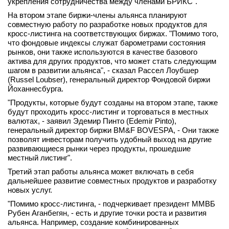
укрепления сотрудничества между членами БРИКС".
На втором этапе биржи-члены альянса планируют
совместную работу по разработке новых продуктов для
кросс-листинга на соответствующих биржах. "Помимо того,
что фондовые индексы служат барометрами состояния
рынков, они также используются в качестве базового
актива для других продуктов, что может стать следующим
шагом в развитии альянса", - сказал Рассел Лоубшер
(Russel Loubser), генеральный директор Фондовой биржи
Йоханнесбурга.
"Продукты, которые будут созданы на втором этапе, также
будут проходить кросс-листинг и торговаться в местных
валютах, - заявил Эдемир Пинто (Edemir Pinto),
генеральный директор биржи BM&F BOVESPA, - Они также
позволят инвесторам получить удобный выход на другие
развивающиеся рынки через продукты, прошедшие
местный листинг".
Третий этап работы альянса может включать в себя
дальнейшее развитие совместных продуктов и разработку
новых услуг.
"Помимо кросс-листинга, - подчеркивает президент ММВБ
Рубен Аганбегян, - есть и другие точки роста и развития
альянса. Например, создание комбинированных