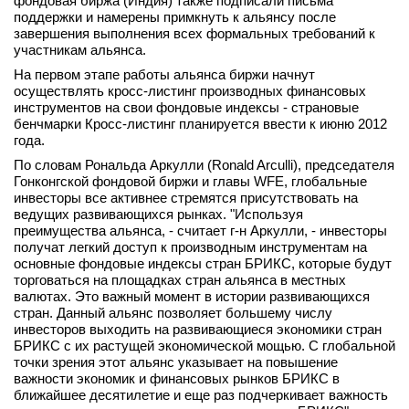
фондовая биржа (Индия) также подписали письма
поддержки и намерены примкнуть к альянсу после
вконтакте
завершения выполнения всех формальных требований к
телеграм
участникам альянса.
На первом этапе работы альянса биржи начнут
Стать автором
осуществлять кросс-листинг производных финансовых
инструментов на свои фондовые индексы - страновые
Вход
бенчмарки Кросс-листинг планируется ввести к июню 2012
года.
По словам Рональда Аркулли (Ronald Arculli), председателя
Гонконгской фондовой биржи и главы WFE, глобальные
инвесторы все активнее стремятся присутствовать на
ведущих развивающихся рынках. "Используя
преимущества альянса, - считает г-н Аркулли, - инвесторы
получат легкий доступ к производным инструментам на
основные фондовые индексы стран БРИКС, которые будут
торговаться на площадках стран альянса в местных
валютах. Это важный момент в истории развивающихся
стран. Данный альянс позволяет большему числу
инвесторов выходить на развивающиеся экономики стран
БРИКС с их растущей экономической мощью. С глобальной
точки зрения этот альянс указывает на повышение
важности экономик и финансовых рынков БРИКС в
ближайшее десятилетие и еще раз подчеркивает важность