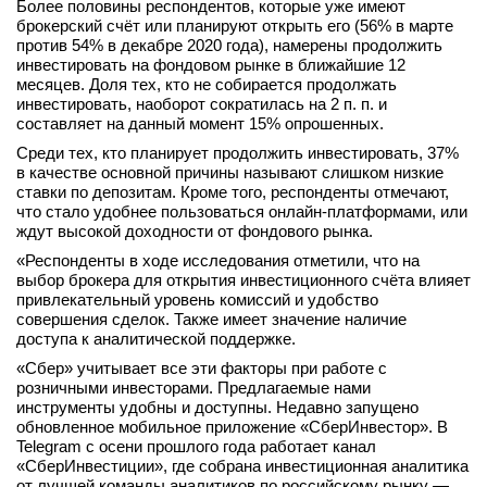
Более половины респондентов, которые уже имеют
вконтакте
брокерский счёт или планируют открыть его (56% в марте
телеграм
против 54% в декабре 2020 года), намерены продолжить
инвестировать на фондовом рынке в ближайшие 12
месяцев. Доля тех, кто не собирается продолжать
Стать автором
инвестировать, наоборот сократилась на 2 п. п. и
составляет на данный момент 15% опрошенных.
Вход
Среди тех, кто планирует продолжить инвестировать, 37%
в качестве основной причины называют слишком низкие
ставки по депозитам. Кроме того, респонденты отмечают,
что стало удобнее пользоваться онлайн-платформами, или
ждут высокой доходности от фондового рынка.
«Респонденты в ходе исследования отметили, что на
выбор брокера для открытия инвестиционного счёта влияет
привлекательный уровень комиссий и удобство
совершения сделок. Также имеет значение наличие
доступа к аналитической поддержке.
«Сбер» учитывает все эти факторы при работе с
розничными инвесторами. Предлагаемые нами
инструменты удобны и доступны. Недавно запущено
обновленное мобильное приложение «СберИнвестор». В
Telegram с осени прошлого года работает канал
«СберИнвестиции», где собрана инвестиционная аналитика
от лучшей команды аналитиков по российскому рынку —