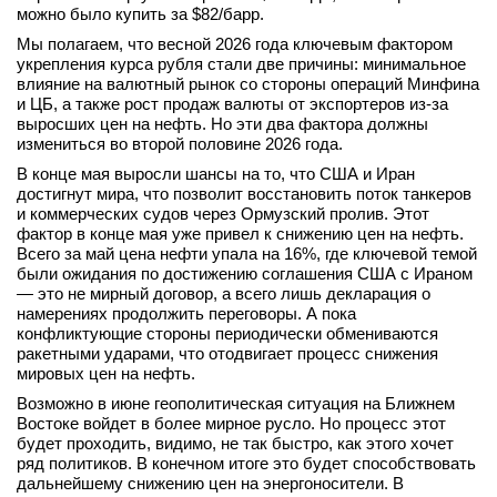
можно было купить за $82/барр.
вконтакте
телеграм
Мы полагаем, что весной 2026 года ключевым фактором
укрепления курса рубля стали две причины: минимальное
влияние на валютный рынок со стороны операций Минфина
Стать автором
и ЦБ, а также рост продаж валюты от экспортеров из-за
выросших цен на нефть. Но эти два фактора должны
Вход
измениться во второй половине 2026 года.
В конце мая выросли шансы на то, что США и Иран
достигнут мира, что позволит восстановить поток танкеров
и коммерческих судов через Ормузский пролив. Этот
фактор в конце мая уже привел к снижению цен на нефть.
Всего за май цена нефти упала на 16%, где ключевой темой
были ожидания по достижению соглашения США с Ираном
— это не мирный договор, а всего лишь декларация о
намерениях продолжить переговоры. А пока
конфликтующие стороны периодически обмениваются
ракетными ударами, что отодвигает процесс снижения
мировых цен на нефть.
Возможно в июне геополитическая ситуация на Ближнем
Востоке войдет в более мирное русло. Но процесс этот
будет проходить, видимо, не так быстро, как этого хочет
ряд политиков. В конечном итоге это будет способствовать
дальнейшему снижению цен на энергоносители. В