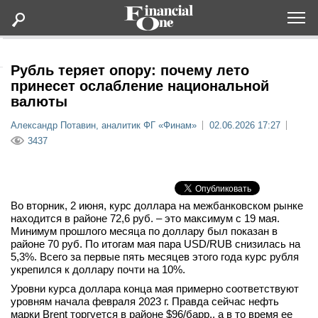
Оформить подписку
Рубль теряет опору: почему лето
принесет ослабление национальной
валюты
Статьи
Александр Потавин, аналитик ФГ «Финам»
02.06.2026 17:27
3437
Дайджесты
Lifestyle
Во вторник, 2 июня, курс доллара на межбанковском рынке
Мероприятия
находится в районе 72,6 руб. – это максимум с 19 мая.
Минимум прошлого месяца по доллару был показан в
районе 70 руб. По итогам мая пара USD/RUB снизилась на
Новости
5,3%. Всего за первые пять месяцев этого года курс рубля
укрепился к доллару почти на 10%.
Уровни курса доллара конца мая примерно соответствуют
Интервью
уровням начала февраля 2023 г. Правда сейчас нефть
марки Brent торгуется в районе $96/барр., а в то время ее