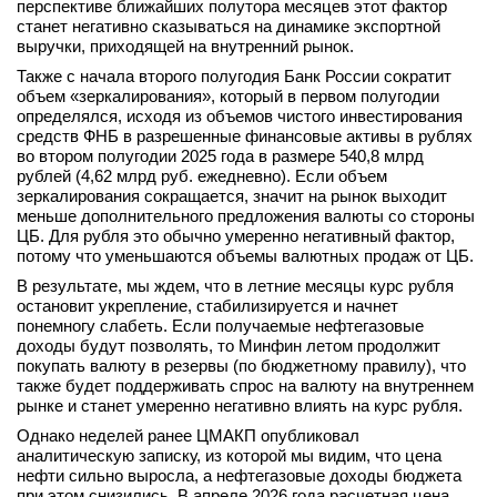
перспективе ближайших полутора месяцев этот фактор
станет негативно сказываться на динамике экспортной
выручки, приходящей на внутренний рынок.
Также с начала второго полугодия Банк России сократит
объем «зеркалирования», который в первом полугодии
определялся, исходя из объемов чистого инвестирования
средств ФНБ в разрешенные финансовые активы в рублях
во втором полугодии 2025 года в размере 540,8 млрд
рублей (4,62 млрд руб. ежедневно). Если объем
зеркалирования сокращается, значит на рынок выходит
меньше дополнительного предложения валюты со стороны
ЦБ. Для рубля это обычно умеренно негативный фактор,
потому что уменьшаются объемы валютных продаж от ЦБ.
В результате, мы ждем, что в летние месяцы курс рубля
остановит укрепление, стабилизируется и начнет
понемногу слабеть. Если получаемые нефтегазовые
доходы будут позволять, то Минфин летом продолжит
покупать валюту в резервы (по бюджетному правилу), что
также будет поддерживать спрос на валюту на внутреннем
рынке и станет умеренно негативно влиять на курс рубля.
Однако неделей ранее ЦМАКП опубликовал
аналитическую записку, из которой мы видим, что цена
нефти сильно выросла, а нефтегазовые доходы бюджета
при этом снизились. В апреле 2026 года расчетная цена