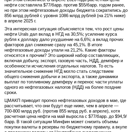
нефти составляла $77/барр. против $55/барр. годом ранее,
но при этом нефтегазовые доходы бюджета сократились до
856 млрд рублей с уровня 1086 млрд рублей (на 21% ниже)
в апреле 2025 г.
Эта интересная ситуация объясняется тем, что рост цены
нефти Urals дал вклад в НГД на 30,5%; усиление курса
рубля к доллару дало ухудшение на 6,6%; а вклад прочих
факторов дал снижение сразу на 45,1%. В итоге
нефтегазовые доходы упали на 21,2%. Какие факторы
относятся к прочим? Это широкий набор составляющих,
включая добычу, экспорт, газовую часть, НДД, демпфер и
особенности исчисления отдельных налогов. То есть
значительное снижение НГД могло стать следствием
общего снижения добычи и экспорта, а также динамики
выплат по топливному демпферу и перенос части уплаты
одного из нефтегазовых налогов (НДД) на более поздние
сроки.
ЦМАКП приводит прогноз нефтегазовых доходов в мае, где
рассчитывает, что они будут еще ниже, чем в апреле —
700-800 млрд руб. (против 855 млрд руб. в апреле), хотя
расчетная цена нефти на май выросла с $77/барр. до $94,9/
барр. В такой ситуации Минфин может снизить объемы
покупки валюты в резервы по бюджетному правилу, а вкупе