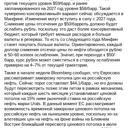
против текущего уровня $59/барр. и ранее
запланированного на 2027 год уровня $58/барр. Такой
«умеренно консервативный» вариант сейчас обсуждается в
Минфине. Изменения могут вступить в силу с 2027 года.
Снижение цены отсечения до $50/баррель должно будет
ослабить рубль, поскольку это даст более консервативный
бюджет, который требует меньше расходов и больше
валюты в резервах. То есть со следующего года Минфин
станет покупать больше валюты. Ориентировочно, каждый
доллар снижения отсечки цены по нефти обходится рублю
в 50–60 копеек ослабления. Значит, при переходе к $50/
барр. курс рубля может сместиться в сторону ослабления
примерно на 4–7% от текущей траектории.
Также в начале недели Bloomberg сообщил, что Евросоюз
рассматривает заморозку потолка цен на российскую
нефть. Сейчас порог составляет $44,1/барр., но его должны
будут пересмотреть позже этим летом в рамках механизма,
который каждые шесть месяцев устанавливает ценовой
потолок на 15% ниже рыночной ставки на российскую
нефть марки Urals. В данный момент ЕС рассматривает
возможность временной заморозки ценового потолка на
российскую нефть на нынешнем уровне, поскольку из-за
влетевших цен на нефть на фоне войны на Ближнем
Востоке ближайший пересмотр ценового потолка в июле