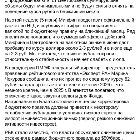
с продажами валюты от Центробанка суммирующие
объемы будут минимальными и не будут сильно влиять на
поведение курса рубля в ближайший месяц.
На этой неделе (5 июня) Минфин представит официальный
расчет по НГД и опубликует цифры по операциям с
валютой по бюджетному правилу на ближайший месяц. Ряд
аналитиков полагают, что суммарный эффект действий
Минфина и Центробанка на валютном рынке в июне даст
прибавку по курсу доллара около 2-3 рублей и в июле еще
на 2-3 руб. Мы считаем, что в июне рубль сохранит
относительную стабильность и начнет слабеть с июля.
В преддверии ПМЭФ генеральный директор - председатель
правления рейтингового агентства «Эксперт РА» Марина
Чекурова сообщила, что их прогноз по среднему курсу 82
рубля за доллар остается в силе в течение 2026 г., что
немного крепче, чем в 2025 г. В агентстве полагают, что
снижение ставок, закупки валюты для Фонда
Национального Благосостояния и в целом корректировка
бюджетного правила должны привести к некоторому
ослаблению рубля даже в условиях низкого спроса на
импорт и «инвестиционной зимы» (период резкого снижения
активности инвесторов).
РБК стало известно, что власти обсуждают снижение цены
отсечения в рамках бюджетного правила до $50/барр.,