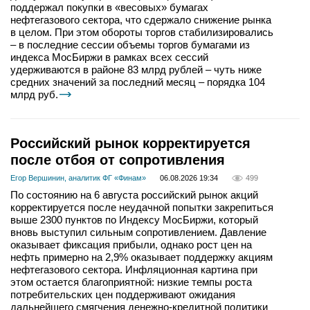
поддержал покупки в «весовых» бумагах
нефтегазового сектора, что сдержало снижение рынка
в целом. При этом обороты торгов стабилизировались
– в последние сессии объемы торгов бумагами из
индекса МосБиржи в рамках всех сессий
удерживаются в районе 83 млрд рублей – чуть ниже
средних значений за последний месяц – порядка 104
млрд руб.
Российский рынок корректируется
после отбоя от сопротивления
Егор Вершинин, аналитик ФГ «Финам»
06.08.2026 19:34
499
По состоянию на 6 августа российский рынок акций
корректируется после неудачной попытки закрепиться
выше 2300 пунктов по Индексу МосБиржи, который
вновь выступил сильным сопротивлением. Давление
оказывает фиксация прибыли, однако рост цен на
нефть примерно на 2,9% оказывает поддержку акциям
нефтегазового сектора. Инфляционная картина при
этом остается благоприятной: низкие темпы роста
потребительских цен поддерживают ожидания
дальнейшего смягчения денежно-кредитной политики