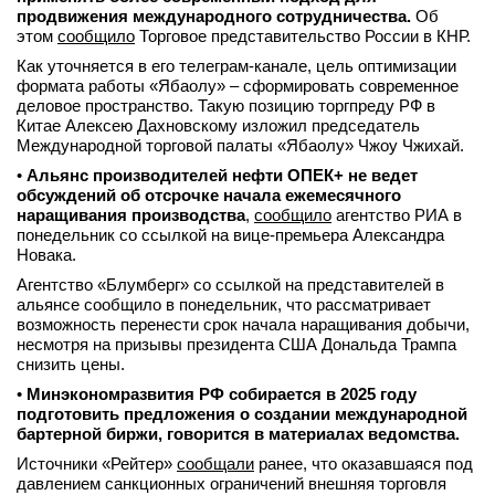
продвижения международного сотрудничества.
Об
этом
сообщило
Торговое представительство России в КНР.
Как уточняется в его телеграм-канале, цель оптимизации
формата работы «Ябаолу» – сформировать современное
деловое пространство. Такую позицию торгпреду РФ в
Китае Алексею Дахновскому изложил председатель
Международной торговой палаты «Ябаолу» Чжоу Чжихай.
•
Альянс производителей нефти ОПЕК+ не ведет
обсуждений об отсрочке начала ежемесячного
наращивания производства
,
сообщило
агентство РИА в
понедельник со ссылкой на вице-премьера Александра
Новака.
Агентство «Блумберг» со ссылкой на представителей в
альянсе сообщило в понедельник, что рассматривает
возможность перенести срок начала наращивания добычи,
несмотря на призывы президента США Дональда Трампа
снизить цены.
•
Минэкономразвития РФ собирается в 2025 году
подготовить предложения о создании международной
бартерной биржи, говорится в материалах ведомства.
Источники «Рейтер»
сообщали
ранее, что оказавшаяся под
давлением санкционных ограничений внешняя торговля