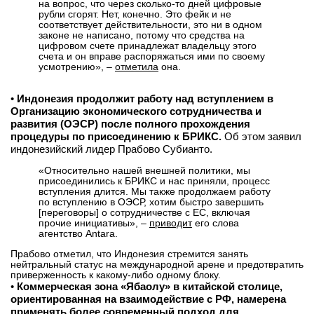
на вопрос, что через сколько-то дней цифровые
рубли сгорят. Нет, конечно. Это фейк и не
вконтакте
соответствует действительности, это ни в одном
телеграм
законе не написано, потому что средства на
цифровом счете принадлежат владельцу этого
счета и он вправе распоряжаться ими по своему
Стать автором
усмотрению», –
отметила
она.
Вход
•
Индонезия продолжит работу над вступлением в
Организацию экономического сотрудничества и
развития (ОЭСР) после полного прохождения
процедуры по присоединению к БРИКС.
Об этом заявил
индонезийский лидер Прабово Субианто.
«Относительно нашей внешней политики, мы
присоединились к БРИКС и нас приняли, процесс
вступления длится. Мы также продолжаем работу
по вступлению в ОЭСР, хотим быстро завершить
[переговоры] о сотрудничестве с ЕС, включая
прочие инициативы», –
приводит
его слова
агентство Antara.
Прабово отметил, что Индонезия стремится занять
нейтральный статус на международной арене и предотвратить
приверженность к какому-либо одному блоку.
•
Коммерческая зона «Ябаолу» в китайской столице,
ориентированная на взаимодействие с РФ, намерена
применять более современный подход для