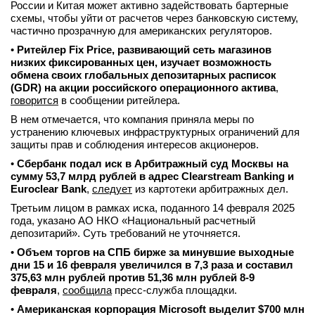
России и Китая может активно задействовать бартерные
схемы, чтобы уйти от расчетов через банковскую систему,
частично прозрачную для американских регуляторов.
•
Ритейлер Fix Price, развивающий сеть магазинов
низких фиксированных цен, изучает возможность
обмена своих глобальных депозитарных расписок
(GDR) на акции российского операционного актива
,
говорится
в сообщении ритейлера.
В нем отмечается, что компания приняла меры по
устранению ключевых инфраструктурных ограничений для
защиты прав и соблюдения интересов акционеров.
•
Сбербанк подал иск в Арбитражный суд Москвы на
сумму 53,7 млрд рублей в адрес Clearstream Banking и
Euroclear Bank
,
следует
из картотеки арбитражных дел.
Третьим лицом в рамках иска, поданного 14 февраля 2025
года, указано АО НКО «Национальный расчетный
депозитарий». Суть требований не уточняется.
•
Объем торгов на СПБ бирже за минувшие выходные
дни 15 и 16 февраля увеличился в 7,3 раза и составил
375,63 млн рублей против 51,36 млн рублей 8-9
февраля
,
сообщила
пресс-служба площадки.
•
Американская корпорация Microsoft выделит $700 млн