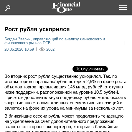
Оформить подписку
Рост рубля ускорился
Богдан Зварич, управляющий по анализу банковского и
финансового рынков ПСБ
Статьи
20.05.2026 10:59
2062
Дайджесты
Lifestyle
Во вторник рост рубля существенно ускорился. Так, по
итогам торгов пара юань/рубль потерял 2,5% на фоне роста
объемов торгов, превысивших 145 млрд рублей, отступив
Мероприятия
ниже поддержки, расположенной на уровне 10,5 рублей.
При этом дополнительную поддержку рублю могло оказать
закрытие «по стопам» длинных спекулятивных позиций в
Новости
валютах на фоне их ухода на минимумы за несколько лет.
В ближайшие сессии рубль может продолжить тенденцию
Интервью
на укрепление за счет дополнительного предложения
валюты со стороны экспортеров, которые в ближайшие
сессии начнут подготовку к пику налоговых выплат,