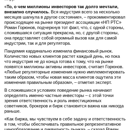
вконтакте
«
То, о чем миллионы инвесторов так долго мечтали,
телеграм
внезапно случилось
. Вся индустрия всего за несколько
месяцев шагнула в другое состояние», – прокомментировал
происходящее на рынке президент ассоциации «НП РТС»
Стать автором
Роман Горюнов, подчеркнув тот факт, что, с одной стороны,
сложившаяся ситуация прекрасна, но, с другой стороны,
Вход
она представляет собой огромный вызов как для самой
индустрии, так и для регулятора.
Пандемия кардинально изменила финансовый рынок.
Количество новых клиентов растет каждый день, но пока
что индустрия не до конца готова к тому, что на рынке
появятся миллионы активны инвесторов, считает Горюнов.
«Любые регуляторные изменения нужно имплементировать
таким образом, чтобы новая масса клиентов ощутила эти
изменения правильным образом», – отметил эксперт.
В сложившихся условиях поведение рынка начинают
определять именно частные инвесторы – с этой точки
зрения ответственность и роль инвестиционных
советников, брокеров и бирж становится важна как никогда
раньше.
«Как биржа, мы чувствуем в себе задачу и ответственность
в том, чтобы обеспечивать правильное репрезентативное
ценообразование и ликвидность рынка», – сказал Роман