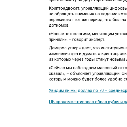
Криптоадвокат, управляющий цифровы
не обращать внимания на падение коти
переживают тот же период, что был на
доткомов.
«Новым технологиям, меняющим устояв
приняли», – говорит эксперт.
Демирос утверждает, что институцион
изменения цен и думать о криптопроек
из которых через годы станут новыми Am
«Сейчас мы наблюдаем массовый отток 
сказал», – объясняет управляющий. Он
которым можно будет более удобно сл
Увидим ли мы доллар по 70 – среднес
ЦБ прокомментировал обвал рубля и р