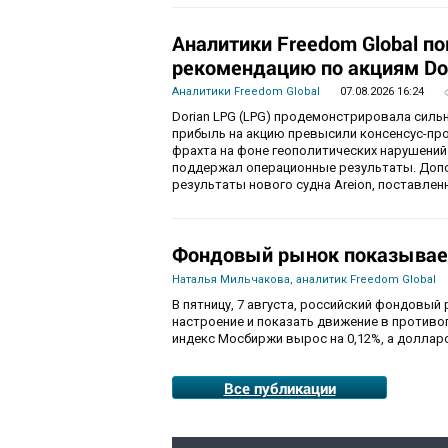
Аналитики Freedom Global п
рекомендацию по акциям Do
Аналитики Freedom Global
07.08.2026 16:24
Dorian LPG (LPG) продемонстрировала силь
прибыль на акцию превысили консенсус-пр
фрахта на фоне геополитических нарушений
поддержал операционные результаты. Доп
результаты нового судна Areion, поставленн
Фондовый рынок показывае
Наталья Мильчакова, аналитик Freedom Global
В пятницу, 7 августа, российский фондовый
настроение и показать движение в противо
индекс Мосбиржи вырос на 0,12%, а долларо
Все публикации