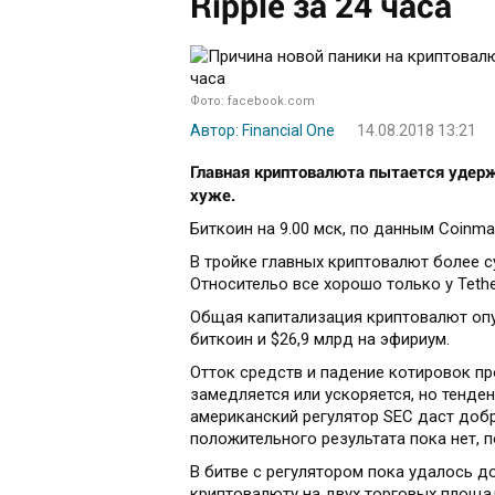
Ripple за 24 часа
Фото: facebook.com
Автор: Financial One
14.08.2018 13:21
Главная криптовалюта пытается удерж
хуже.
Биткоин на 9.00 мск, по данным Coinmar
В тройке главных криптовалют более сущ
Относительо все хорошо только у Tethe
Общая капитализация криптовалют опус
биткоин и $26,9 млрд на эфириум.
Отток средств и падение котировок п
замедляется или ускоряется, но тенден
американский регулятор SEC даст добр
положительного результата пока нет, 
В битве с регулятором пока удалось д
криптовалюту на двух торговых площ