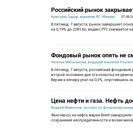
Российский рынок закрывает
Кристина Гудым, аналитик ФГ «Финам»
07.08.2
В пятницу, 7 августа, рынок завершает осн
на 0,19% до 2281,62, индекс РТС снижается на
Фондовый рынок опять не с
Наталья Мильчакова, ведущий аналитик Freedom
В пятницу, 7 августа, российский фондовый 
второй половине дня эта попытка не увенч
биржи к вечеру упал на 0,3%, опустившись ни
Цена нефти и газа. Нефть до
Андрей Мамонтов, эксперт по фондовому рынку
Фьючерсы на нефть марки Brent завершили 
сохранения неопределенности и возможной