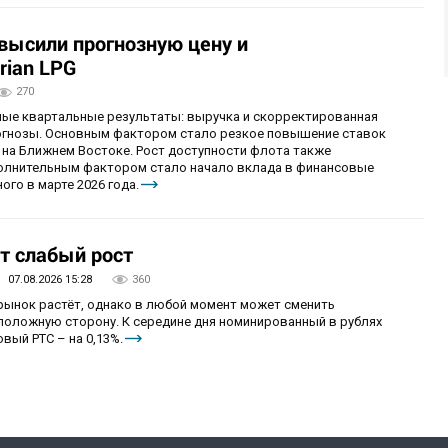
овысили прогнозную цену и
rian LPG
270
ные квартальные результаты: выручка и скорректированная
огнозы. Основным фактором стало резкое повышение ставок
 на Ближнем Востоке. Рост доступности флота также
олнительным фактором стало начало вклада в финансовые
ого в марте 2026 года.
т слабый рост
07.08.2026 15:28
360
 рынок растёт, однако в любой момент может сменить
положную сторону. К середине дня номинированный в рублях
вый РТС – на 0,13%.