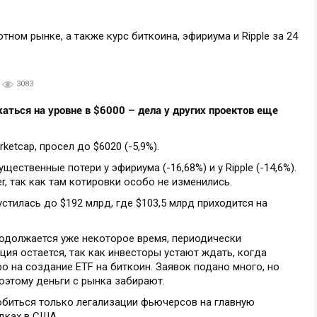
3083
аться на уровне в $6000 – дела у других проектов еще
ketcap, просел до $6020 (-5,9%).
ественные потери у эфириума (-16,68%) и у Ripple (-14,6%).
r, так как там котировки особо не изменились.
тилась до $192 млрд, где $103,5 млрд приходится на
родолжается уже некоторое время, периодически
ция остается, так как инвесторы устают ждать, когда
о на создание ETF на биткоин. Заявок подано много, но
поэтому деньги с рынка забирают.
обиться только легализации фьючерсов на главную
адках в США.