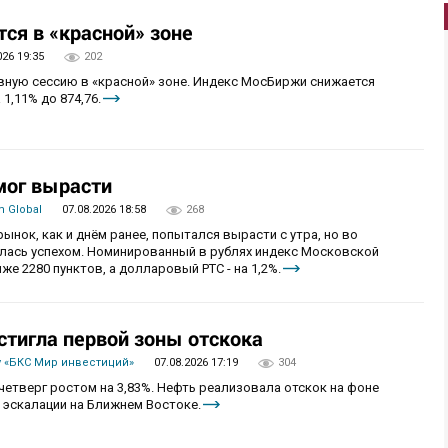
ся в «красной» зоне
026 19:35
202
овную сессию в «красной» зоне. Индекс МосБиржи снижается
 1,11% до 874,76.
мог вырасти
 Global
07.08.2026 18:58
268
рынок, как и днём ранее, попытался вырасти с утра, но во
алась успехом. Номинированный в рублях индекс Московской
же 2280 пунктов, а долларовый РТС - на 1,2%.
стигла первой зоны отскока
 «БКС Мир инвестиций»
07.08.2026 17:19
304
четверг ростом на 3,83%. Нефть реализовала отскок на фоне
 эскалации на Ближнем Востоке.