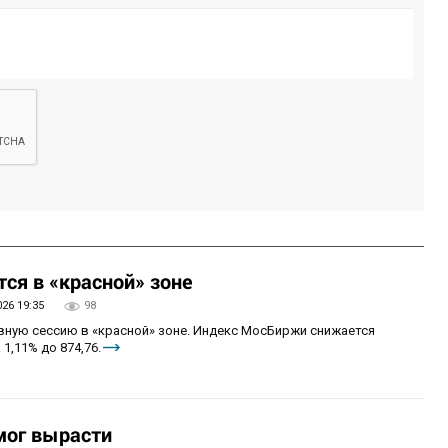
ся в «красной» зоне
026 19:35
98
овную сессию в «красной» зоне. Индекс МосБиржи снижается
 1,11% до 874,76.
мог вырасти