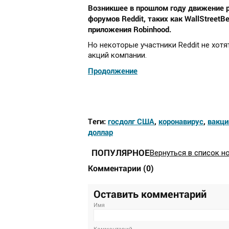
Возникшее в прошлом году движение р
форумов Reddit, таких как WallStreet
приложения Robinhood.
Но некоторые участники Reddit не хо
акций компании.
Продолжение
Теги:
госдолг США
,
коронавирус
,
вакци
доллар
ПОПУЛЯРНОЕ
Вернуться в список н
Комментарии
(
0
)
Оставить комментарий
Имя