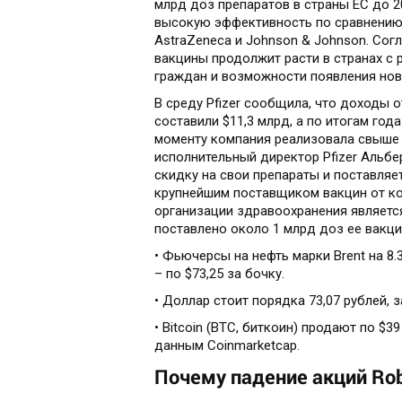
млрд доз препаратов в страны ЕС до 2
высокую эффективность по сравнению
AstraZeneca и Johnson & Johnson. Сог
вакцины продолжит расти в странах с 
граждан и возможности появления нов
В среду Pfizer сообщила, что доходы 
составили $11,3 млрд, а по итогам год
моменту компания реализовала свыше 
исполнительный директор Pfizer Альб
скидку на свои препараты и поставляе
крупнейшим поставщиком вакцин от ко
организации здравоохранения являетс
поставлено около 1 млрд доз ее вакц
• Фьючерсы на нефть марки Brent на 8.
– по $73,25 за бочку.
• Доллар стоит порядка 73,07 рублей, з
• Bitcoin (BTC, биткоин) продают по $
данным Coinmarketcap.
Почему падение акций Rob