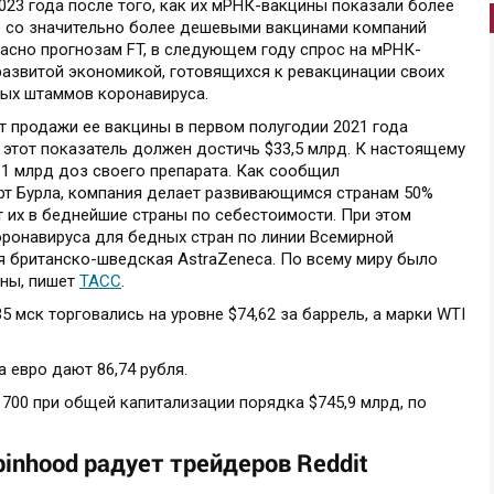
023 года после того, как их мРНК-вакцины показали более
 со значительно более дешевыми вакцинами компаний
ласно прогнозам FT, в следующем году спрос на мРНК-
развитой экономикой, готовящихся к ревакцинации своих
ых штаммов коронавируса.
от продажи ее вакцины в первом полугодии 2021 года
а этот показатель должен достичь $33,5 млрд. К настоящему
1 млрд доз своего препарата. Как сообщил
ерт Бурла, компания делает развивающимся странам 50%
т их в беднейшие страны по себестоимости. При этом
ронавируса для бедных стран по линии Всемирной
я британско-шведская AstraZeneca. По всему миру было
ины, пишет
ТАСС
.
35 мск торговались на уровне $74,62 за баррель, а марки WTI
а евро дают 86,74 рубля.
39 700 при общей капитализации порядка $745,9 млрд, по
inhood радует трейдеров Reddit