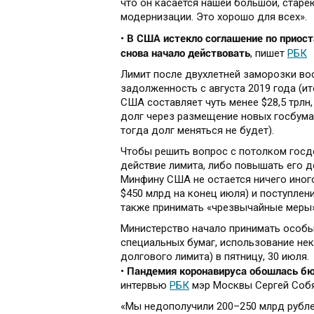
что он касается нашей большой, старе
модернизации. Это хорошо для всех».
В США истекло соглашение по приост
•
снова начало действовать
, пишет
РБК
Лимит после двухлетней заморозки вос
задолженность с августа 2019 года (ит
США составляет чуть менее $28,5 трлн
долг через размещение новых госбума
тогда долг меняться не будет).
Чтобы решить вопрос с потолком госд
действие лимита, либо повышать его 
Минфину США не остается ничего иного
$450 млрд на конец июля) и поступле
также принимать «чрезвычайные меры»
Министерство начало принимать особы
специальных бумаг, использование нек
долгового лимита) в пятницу, 30 июля.
Пандемия коронавируса обошлась бю
•
интервью
РБК
мэр Москвы Сергей Собя
«Мы недополучили 200–250 млрд рублей