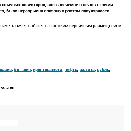
озничных инвесторов, возглавляемое пользователями
Bets, было неразрывно связано с ростом популярности
тят иметь ничего общего с громким первичным размещением
нация
,
биткоин
,
криптовалюта
,
нефть
,
валюта
,
рубль
,
овостей