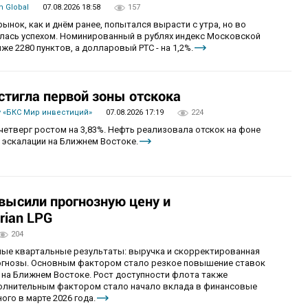
 Global
07.08.2026 18:58
157
рынок, как и днём ранее, попытался вырасти с утра, но во
алась успехом. Номинированный в рублях индекс Московской
же 2280 пунктов, а долларовый РТС - на 1,2%.
стигла первой зоны отскока
 «БКС Мир инвестиций»
07.08.2026 17:19
224
четверг ростом на 3,83%. Нефть реализовала отскок на фоне
 эскалации на Ближнем Востоке.
овысили прогнозную цену и
rian LPG
204
ные квартальные результаты: выручка и скорректированная
огнозы. Основным фактором стало резкое повышение ставок
 на Ближнем Востоке. Рост доступности флота также
олнительным фактором стало начало вклада в финансовые
ого в марте 2026 года.