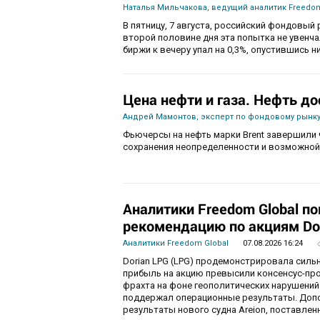
Наталья Мильчакова, ведущий аналитик Freedom
В пятницу, 7 августа, российский фондовый 
второй половине дня эта попытка не увенч
биржи к вечеру упал на 0,3%, опустившись ни
Цена нефти и газа. Нефть до
Андрей Мамонтов, эксперт по фондовому рынку
Фьючерсы на нефть марки Brent завершили 
сохранения неопределенности и возможной
Аналитики Freedom Global п
рекомендацию по акциям Do
Аналитики Freedom Global
07.08.2026 16:24
Dorian LPG (LPG) продемонстрировала силь
прибыль на акцию превысили консенсус-пр
фрахта на фоне геополитических нарушений
поддержал операционные результаты. Доп
результаты нового судна Areion, поставленн