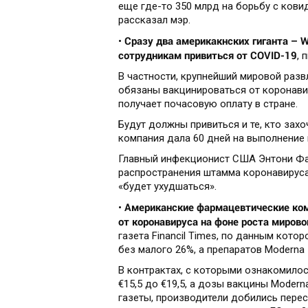
еще где-то 350 млрд на борьбу с кови
рассказал мэр.
Сразу два америкакнских гиганта – W
•
сотрудникам привиться от COVID-19
, 
В частности, крупнейший мировой разв
обязаны вакцинироваться от коронавир
получает почасовую оплату в стране.
Будут должны привиться и те, кто захоч
компания дала 60 дней на выполнение 
Главный инфекционист США Энтони Фауч
распространения штамма коронавируса 
«будет ухудшаться».
Американские фармацевтические комп
•
от коронавируса на фоне роста мирово
газета Financil Times, по данным кото
без малого 26%, а препаратов Moderna 
В контрактах, с которыми ознакомилос
€15,5 до €19,5, а дозы вакцины Moderna
газеты, производители добились перес