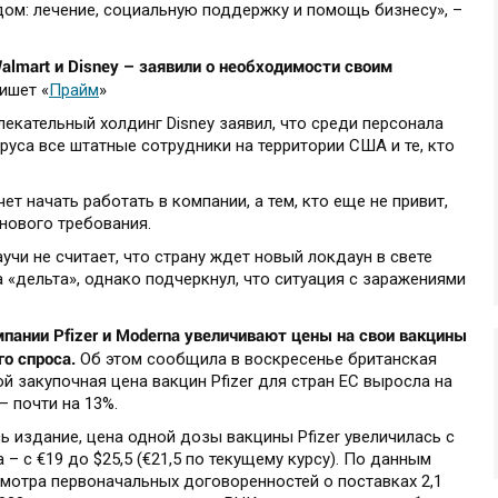
дом: лечение, социальную поддержку и помощь бизнесу», –
almart и Disney – заявили о необходимости своим
пишет «
Прайм
»
лекательный холдинг Disney заявил, что среди персонала
уса все штатные сотрудники на территории США и те, кто
ет начать работать в компании, а тем, кто еще не привит,
нового требования.
и не считает, что страну ждет новый локдаун в свете
«дельта», однако подчеркнул, что ситуация с заражениями
ании Pfizer и Moderna увеличивают цены на свои вакцины
го спроса.
Об этом сообщила в воскресенье британская
рой закупочная цена вакцин Pfizer для стран ЕС выросла на
– почти на 13%.
ь издание, цена одной дозы вакцины Pfizer увеличилась с
 – c €19 до $25,5 (€21,5 по текущему курсу). По данным
мотра первоначальных договоренностей о поставках 2,1