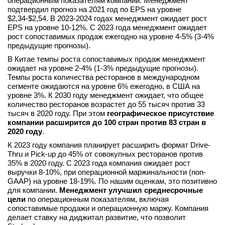
операционным показателям компании. Менеджмент
подтвердил прогноз на 2021 год по EPS на уровне
вконтакте
$2,34-$2,54. В 2023-2024 годах менеджмент ожидает рост
телеграм
EPS на уровне 10-12%. С 2023 года менеджмент ожидает
рост сопоставимых продаж ежегодно на уровне 4-5% (3-4%
Стать автором
предыдущие прогнозы).
В Китае темпы роста сопоставимых продаж менеджмент
Вход
ожидает на уровне 2-4% (1-3% предыдущие прогнозы).
Темпы роста количества ресторанов в международном
сегменте ожидаются на уровне 6% ежегодно, в США на
уровне 3%. К 2030 году менеджмент ожидает, что общее
количество ресторанов возрастет до 55 тысяч против 33
тысяч в 2020 году. При этом
географическое присутствие
компании расширится до 100 стран против 83 стран в
2020 году
.
К 2023 году компания планирует расширить формат Drive-
Thru и Pick-up до 45% от совокупных ресторанов против
35% в 2020 году. С 2023 года компания ожидает рост
выручки 8-10%, при операционной маржинальности (non-
GAAP) на уровне 18-19%. По нашим оценкам, это позитивно
для компании.
Менеджмент улучшил среднесрочные
цели
по операционным показателям, включая
сопоставимые продажи и операционную маржу. Компания
делает ставку на диджитал развитие, что позволит