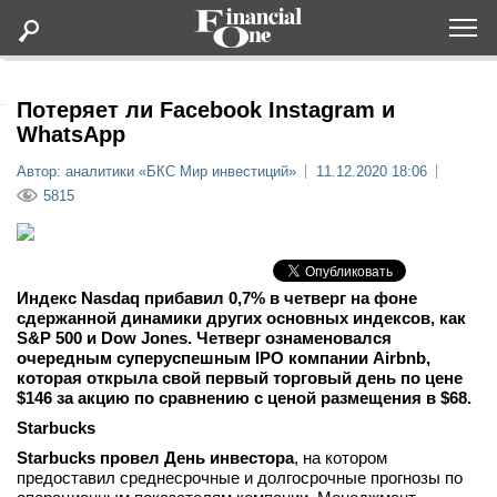
Оформить подписку
Потеряет ли Facebook Instagram и
WhatsApp
Статьи
Автор: аналитики «БКС Мир инвестиций»
11.12.2020 18:06
5815
Дайджесты
Lifestyle
Индекс Nasdaq прибавил 0,7% в четверг на фоне
сдержанной динамики других основных индексов, как
S&P 500 и Dow Jones. Четверг ознаменовался
Мероприятия
очередным суперуспешным IPO компании Airbnb,
которая открыла свой первый торговый день по цене
Новости
$146 за акцию по сравнению с ценой размещения в $68.
Starbucks
Интервью
Starbucks провел День инвестора
, на котором
предоставил среднесрочные и долгосрочные прогнозы по