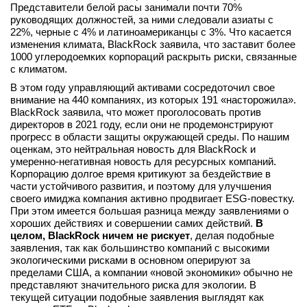
Представители белой расы занимали почти 70%
руководящих должностей, за ними следовали азиаты с
22%, черные с 4% и латиноамериканцы с 3%. Что касается
изменения климата, BlackRock заявила, что заставит более
1000 углеродоемких корпораций раскрыть риски, связанные
с климатом.
В этом году управляющий активами сосредоточил свое
внимание на 440 компаниях, из которых 191 «насторожила».
BlackRock заявила, что может проголосовать против
директоров в 2021 году, если они не продемонстрируют
прогресс в области защиты окружающей среды. По нашим
оценкам, это нейтральная новость для BlackRock и
умеренно-негативная новость для ресурсных компаний.
Корпорацию долгое время критикуют за бездействие в
части устойчивого развития, и поэтому для улучшения
своего имиджа компания активно продвигает ESG-повестку.
При этом имеется большая разница между заявлениями о
хороших действиях и совершении самих действий.
В
целом, BlackRock ничем не рискует
, делая подобные
заявления, так как большинство компаний с высокими
экологическими рисками в основном оперируют за
пределами США, а компании «новой экономики» обычно не
представляют значительного риска для экологии. В
текущей ситуации подобные заявления выглядят как