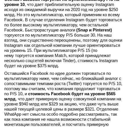
уровне 10
, что дает приблизительную оценку Instagram
исходя из ожидаемой выручки на 2020 год на уровне $250
млрд. Но это мультипликатор, который применим ко всему
Facebook. В случае отделения Instagram будет торговаться
по более высокому мультипликатору, чем остальной
Facebook. Быстрорастущие аналоги
(Snap и Pinterest)
торгуются по мультипликатору P/S больше 30. На наш
взгляд, они существенно переоценены, поэтому для оценки
Instagram как отдельной компании лучше ориентироваться
на уровень 15. При мультипликаторе P/S 15 (по
нему торгуется компания Match, которой принадлежат
несколько соцсетей включая Tinder), стоимость Instagram
будет на уровне $375 млрд.
Оставшийся Facebook по идее должен торговаться по
мультипликатору ниже, чем сейчас, но ближайший аналог с
сопоставимыми темпами роста (Twitter) торгуется по P/S 10,
поэтому мы считаем, что компания продолжит торговаться
по P/S 10, и
стоимость Facebook будет на уровне $565
млрд
, что дает примерную оценку совокупной компании на
уровне $940 млрд или $329 за акцию, что даже чуть выше
нашей текущей целевой цены в размере $321. Отделение
WhatApp нет смысла особо подробно рассматривать, так
как пока компания не нашла возможности стабильной
монетизации пользователей, и посчитать примерную