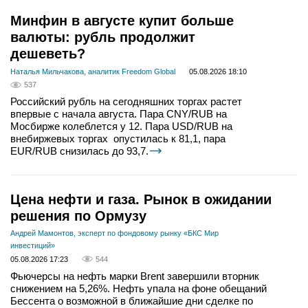
Минфин в августе купит больше
валюты: рубль продолжит
дешеветь?
Наталья Мильчакова, аналитик Freedom Global
05.08.2026 18:10
537
Российский рубль на сегодняшних торгах растет
впервые с начала августа. Пара CNY/RUB на
Мосбирже колеблется у 12. Пара USD/RUB на
внебиржевых торгах опустилась к 81,1, пара
EUR/RUB снизилась до 93,7.
Цена нефти и газа. Рынок в ожидании
решения по Ормузу
Андрей Мамонтов, эксперт по фондовому рынку «БКС Мир
инвестиций»
05.08.2026 17:23
544
Фьючерсы на нефть марки Brent завершили вторник
снижением на 5,26%. Нефть упала на фоне обещаний
Бессента о возможной в ближайшие дни сделке по