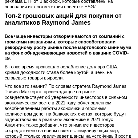
реклама ETF от Blackrock, которые составлены на
основании их соответствия повестке ESG/
Топ-2 грошовых акций для покупки от
аналитиков Raymond James
Все чаще инвесторы отворачиваются от компаний с
громкими названиями, которые способствовали
рекордному росту рынка после мартовского минимума
на фоне обнадеживающих новостей о вакцине COVID-
19.
В то же время произошло ослабление доллара США,
кривая доходности стала более крутой, а цены на
сырьевые товары выросли.
Что все это значит? По словам стратега Raymond James
Тэвиса Маккорта, происходящее на рынке
«свидетельствует об уверенности инвесторов в сильном
экономическом росте в 2021 году, обусловленном
возобновлением работы экономики и огромным
количеством денег на банковских счетах, которые будут
задействованы в реальной экономике в 2021 году».
Аналитик также добавил, что внимание инвесторов
сосредоточено на новом пакете стимулирующих мер,
который «только увеличивает шансы на устойчивый рост в