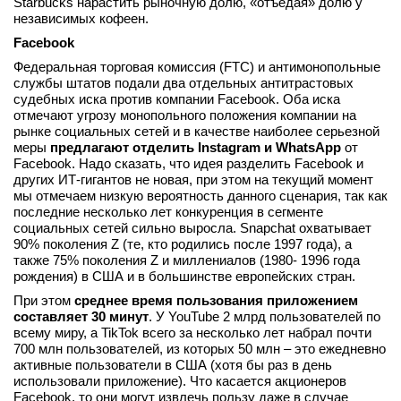
Starbucks нарастить рыночную долю, «отъедая» долю у
независимых кофеен.
Facebook
Федеральная торговая комиссия (FTC) и антимонопольные
службы штатов подали два отдельных антитрастовых
судебных иска против компании Facebook. Оба иска
отмечают угрозу монопольного положения компании на
рынке социальных сетей и в качестве наиболее серьезной
меры
предлагают отделить Instagram и WhatsApp
от
Facebook. Надо сказать, что идея разделить Facebook и
других ИТ-гигантов не новая, при этом на текущий момент
мы отмечаем низкую вероятность данного сценария, так как
последние несколько лет конкуренция в сегменте
социальных сетей сильно выросла. Snapchat охватывает
90% поколения Z (те, кто родились после 1997 года), а
также 75% поколения Z и миллениалов (1980- 1996 года
рождения) в США и в большинстве европейских стран.
При этом
среднее время пользования приложением
составляет 30 минут
. У YouTube 2 млрд пользователей по
всему миру, а TikTok всего за несколько лет набрал почти
700 млн пользователей, из которых 50 млн – это ежедневно
активные пользователи в США (хотя бы раз в день
использовали приложение). Что касается акционеров
Facebook, то они могут извлечь пользу даже в случае