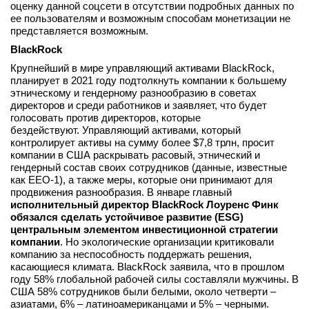
оценку данной соцсети в отсутствии подробных данных по
ее пользователям и возможным способам монетизации не
представляется возможным.
BlackRock
Крупнейший в мире управляющий активами BlackRock,
планирует в 2021 году подтолкнуть компании к большему
этническому и гендерному разнообразию в советах
директоров и среди работников и заявляет, что будет
голосовать против директоров, которые
бездействуют. Управляющий активами, который
контролирует активы на сумму более $7,8 трлн, просит
компании в США раскрывать расовый, этнический и
гендерный состав своих сотрудников (данные, известные
как EEO-1), а также меры, которые они принимают для
продвижения разнообразия. В январе главный
исполнительный директор BlackRock Лоуренс Финк
обязался сделать устойчивое развитие (ESG)
центральным элементом инвестиционной стратегии
компании
. Но экологические организации критиковали
компанию за неспособность поддержать решения,
касающиеся климата. BlackRock заявила, что в прошлом
году 58% глобальной рабочей силы составляли мужчины. В
США 58% сотрудников были белыми, около четверти –
азиатами, 6% – латиноамериканцами и 5% – черными.