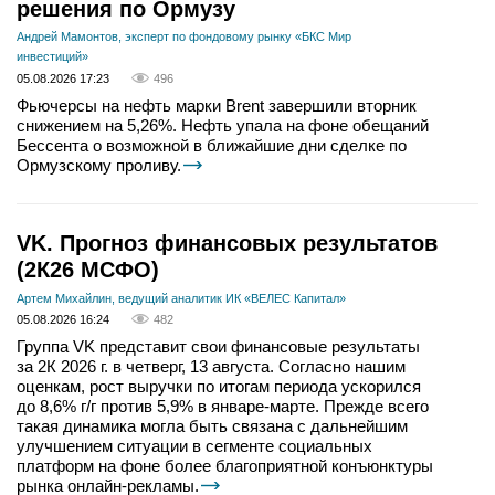
решения по Ормузу
Андрей Мамонтов, эксперт по фондовому рынку «БКС Мир
инвестиций»
05.08.2026 17:23
496
Фьючерсы на нефть марки Brent завершили вторник
снижением на 5,26%. Нефть упала на фоне обещаний
Бессента о возможной в ближайшие дни сделке по
Ормузскому проливу.
VK. Прогноз финансовых результатов
(2К26 МСФО)
Артем Михайлин, ведущий аналитик ИК «ВЕЛЕС Капитал»
05.08.2026 16:24
482
Группа VK представит свои финансовые результаты
за 2К 2026 г. в четверг, 13 августа. Согласно нашим
оценкам, рост выручки по итогам периода ускорился
до 8,6% г/г против 5,9% в январе-марте. Прежде всего
такая динамика могла быть связана с дальнейшим
улучшением ситуации в сегменте социальных
платформ на фоне более благоприятной конъюнктуры
рынка онлайн-рекламы.