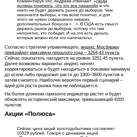
Комментируя это, Андреев отмечает: «
Люди
должны понимать, что это все паранойя
и что
вконтакте
никто не будет держать рынок до выборов. Чем
телеграм
закончатся выборы, и так всем понятно, и для
этого не нужно совершенно никаких
дополнительных бонусов <...>. В США есть смысл
Стать автором
держать рынок до выборов, потому что там
непонятно, кто победит. И на это есть деньги,
Вход
которые можно если что напечатать».
Согласно стратегии управляющего,
индекс Мосбиржи
превзойдет максимум прошлого года – 3264,43 пункта
.
Сейчас показатель находится на уровне 3251,45 пункта.
Далее возможны варианты: индекс начнет
корректироваться и будет находиться в боковике минимум
до осени либо продолжит расти до 3300–3600 пунктов и
затем снизится. Наиболее вероятен первый сценарий –
идей для роста рынка пока не наблюдается.
На более длинном горизонте индикатор растет и будет
обновлять исторический максимум, превышающий 4200
пунктов.
Акции «Полюса»
Сейчас цена акций золотодобытчика составляет
10929 рублей. Говоря о динамике акций