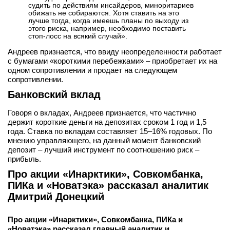
судить по действиям инсайдеров, миноритариев
обижать не собираются. Хотя ставить на это
лучше тогда, когда имеешь планы по выходу из
этого риска, например, необходимо поставить
стоп-лосс на всякий случай».
Андреев признается, что ввиду неопределенности работает
с бумагами «короткими перебежками» – приобретает их на
одном сопротивлении и продает на следующем
сопротивлении.
Банковский вклад
Говоря о вкладах, Андреев признается, что частично
держит короткие деньги на депозитах сроком 1 год и 1,5
года. Ставка по вкладам составляет 15–16% годовых. По
мнению управляющего, на данный момент банковский
депозит – лучший инструмент по соотношению риск –
прибыль.
Про акции «Инарктики», Совкомбанка,
ПИКа и «Новатэка» рассказал аналитик
Дмитрий Донецкий
Про акции «Инарктики», Совкомбанка, ПИКа и
«Новатэка» рассказал главный аналитик и