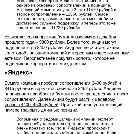
«Полюса», эксперт замечает: «Отбились мы от
одного из основных сопротивлений в принципе.
На текущий момент их у нас 2: это 11470 рублей и
второе сопротивление – 11666 рублей. Самое
плохое не это, самое плохое то, что мы пробили
достаточно сильную поддержку, и теперь это тоже
сопротивление – 11220 рублей».
Не исключена коррекция бумаг до минимума декабря
прошлого года – 9800 рублей
. Более того, акции могут
подешеветь до 8400 рублей. Андреев не считает акции
золотодобывающих компаний интересным инвестиционным
активом. Перспективнее покупать золото, которое не
подвержено корпоративным издержкам.
«Яндекс»
Бумаги компании пробили сопротивления 3400 рублей и
3415 рублей и торгуются сейчас за 3462 рубля. Андреев
планировал приобрести бумаги после преодоления второго
сопротивления. Далее
акции будут расти к целевому
уровню 4400–4500 рублей
. При такой цене управляющий
намерен закрыть длинные позиции.
Вспоминая о редомициляции компании, эксперт
говорит: «Фундаментально, конечно, пока что не
очень понятно все, что в “Яндексе” происходит:
как будет происходить обмен, по какой цене. Если