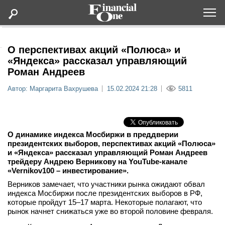
Оформить подписку
О перспективах акций «Полюса» и
«Яндекса» рассказал управляющий
Роман Андреев
Статьи
Автор: Маргарита Вахрушева
15.02.2024 21:28
5811
Дайджесты
Lifestyle
О динамике индекса Мосбиржи в преддверии
президентских выборов, перспективах акций «Полюса»
и «Яндекса» рассказал управляющий Роман Андреев
Мероприятия
трейдеру Андрею Верникову на YouTube-канале
«Vernikov100 – инвестирование».
Новости
Верников замечает, что участники рынка ожидают обвал
индекса Мосбиржи после президентских выборов в РФ,
которые пройдут 15–17 марта. Некоторые полагают, что
Интервью
рынок начнет снижаться уже во второй половине февраля.