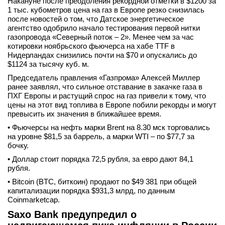
Накануне после преодоления рекордной отметки в $1200 за
1 тыс. кубометров цена на газ в Европе резко снизилась
после новостей о том, что Датское энергетическое
агентство одобрило начало тестирования первой нитки
газопровода «Северный поток – 2». Менее чем за час
котировки ноябрьского фьючерса на хабе TTF в
Нидерландах снизились почти на $70 и опускались до
$1124 за тысячу куб. м.
Председатель правления «Газпрома» Алексей Миллер
ранее заявлял, что сильное отставание в закачке газа в
ПХГ Европы и растущий спрос на газ привели к тому, что
цены на этот вид топлива в Европе побили рекорды и могут
превысить их значения в ближайшее время.
• Фьючерсы на нефть марки Brent на 8.30 мск торговались
на уровне $81,5 за баррель, а марки WTI – по $77,7 за
бочку.
• Доллар стоит порядка 72,5 рубля, за евро дают 84,1
рубля.
• Bitcoin (BTC, биткоин) продают по $49 381 при общей
капитализации порядка $931,3 млрд, по данным
Coinmarketcap.
Saxo Bank предупредил о