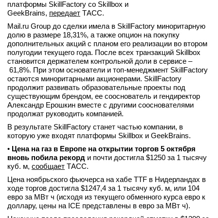
платформы SkillFactory со Skillbox и
GeekBrains,
передает
ТАСС.
Mail.ru Group до сделки имела в SkillFaсtory миноритарную
долю в размере 18,31%, а также опцион на покупку
дополнительных акций с планом его реализации во втором
полугодии текущего года. После всех транзакций Skillbox
становится держателем контрольной доли в сервисе –
61,8%. При этом основатели и топ-менеджмент SkillFactory
остаются миноритарными акционерами. SkillFactory
продолжит развивать образовательные проекты под
существующим брендом, ее сооснователь и гендиректор
Александр Ерошкин вместе с другими сооснователями
продолжат руководить компанией.
В результате SkillFactory станет частью компании, в
которую уже входят платформы Skillbox и GeekBrains.
•
Цена на газ в Европе на открытии торгов 5 октября
вновь побила рекорд
и почти достигла $1250 за 1 тысячу
куб. м,
сообщает
ТАСС.
Цена ноябрьского фьючерса на хабе TTF в Нидерландах в
ходе торгов достигла $1247,4 за 1 тысячу куб. м, или 104
евро за МВт ч (исходя из текущего обменного курса евро к
доллару, цены на ICE представлены в евро за МВт ч).