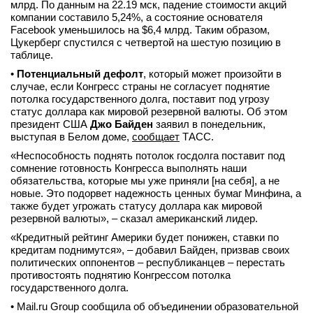
млрд. По данным на 22.19 мск, падение стоимости акций
компании составило 5,24%, а состояние основателя
Facebook уменьшилось на $6,4 млрд. Таким образом,
Цукерберг спустился с четвертой на шестую позицию в
таблице.
•
Потенциальный дефолт
, который может произойти в
случае, если Конгресс страны не согласует поднятие
потолка государственного долга, поставит под угрозу
статус доллара как мировой резервной валюты. Об этом
президент США
Джо Байден
заявил в понедельник,
выступая в Белом доме,
сообщает
ТАСС.
«Неспособность поднять потолок госдолга поставит под
сомнение готовность Конгресса выполнять наши
обязательства, которые мы уже приняли [на себя], а не
новые. Это подорвет надежность ценных бумаг Минфина, а
также будет угрожать статусу доллара как мировой
резервной валюты», – сказал американский лидер.
«Кредитный рейтинг Америки будет понижен, ставки по
кредитам поднимутся», – добавил Байден, призвав своих
политических оппонентов – республиканцев – перестать
противостоять поднятию Конгрессом потолка
государственного долга.
• Mail.ru Group сообщила об объединении образовательной