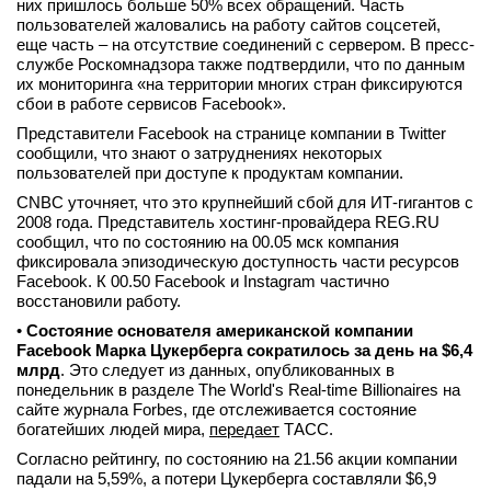
них пришлось больше 50% всех обращений. Часть
вконтакте
пользователей жаловались на работу сайтов соцсетей,
телеграм
еще часть – на отсутствие соединений с сервером. В пресс-
службе Роскомнадзора также подтвердили, что по данным
их мониторинга «на территории многих стран фиксируются
Стать автором
сбои в работе сервисов Facebook».
Вход
Представители Facebook на странице компании в Twitter
сообщили, что знают о затруднениях некоторых
пользователей при доступе к продуктам компании.
СNBC уточняет, что это крупнейший сбой для ИТ-гигантов с
2008 года. Представитель хостинг-провайдера REG.RU
сообщил, что по состоянию на 00.05 мск компания
фиксировала эпизодическую доступность части ресурсов
Facebook. К 00.50 Facebook и Instagram частично
восстановили работу.
•
Состояние основателя американской компании
Facebook Марка Цукерберга сократилось за день на $6,4
млрд
. Это следует из данных, опубликованных в
понедельник в разделе The World's Real-time Billionaires на
сайте журнала Forbes, где отслеживается состояние
богатейших людей мира,
передает
ТАСС.
Согласно рейтингу, по состоянию на 21.56 акции компании
падали на 5,59%, а потери Цукерберга составляли $6,9