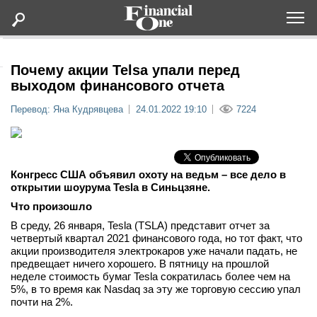
Оформить подписку
Почему акции Telsa упали перед
выходом финансового отчета
Статьи
Перевод: Яна Кудрявцева
24.01.2022 19:10
7224
Дайджесты
Конгресс США объявил охоту на ведьм – все дело в
Lifestyle
открытии шоурума Tesla в Синьцзяне.
Что произошло
Мероприятия
В среду, 26 января, Tesla (TSLA) представит отчет за
четвертый квартал 2021 финансового года, но тот факт, что
акции производителя электрокаров уже начали падать, не
Новости
предвещает ничего хорошего. В пятницу на прошлой
неделе стоимость бумаг Tesla сократилась более чем на
Интервью
5%, в то время как Nasdaq за эту же торговую сессию упал
почти на 2%.