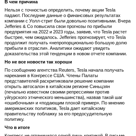
В чем причина
вконтакте
Нельзя с точностью определить, почему акции Tesla
телеграм
падают. Последние данные о финансовых результатах
компании с Уолл-стрит были довольно позитивными. Вчера
Jefferies & Co повысила свои прогнозы по прибыли
Стать автором
предприятия на 2022 и 2023 годы, заявив, что Tesla растет
Вход
быстрее, чем ожидалось. Jefferies прогнозирует, что Tesla
продолжит получать «непропорционально большую долю
прибыли в отрасли». Аналитики ожидают увидеть
доказательства этой тенденции в новом отчете компании.
Но не все новости так хороши
По сообщению агентства Reuters, Tesla начала получать
нарекания в Конгрессе США. Члены Палаты
представителей раскритиковали решение компании
открыть автосалон в китайском регионе Синьцзян
(печально известном своими репрессиями против
уйгурского этнического меньшинства), назвав такой шаг
«ошибочным» и «подающим плохой пример». По мнению
американских политиков, Tesla дает китайскому
правительству поблажку за его предосудительную
политику.
Что в итоге
Конгресс не ограничился одной лишь критикой. В письме,