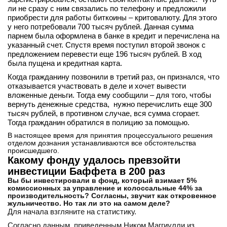
ли не сразу с ним связались по телефону и предложили
приобрести для работы биткоины – критовалюту. Для этого
у него потребовали 700 тысяч рублей. Данная сумма
парнем была оформлена в банке в кредит и перечислена на
указанный счет. Спустя время поступил второй звонок с
предложением перевести еще 196 тысяч рублей. В ход
была пущена и кредитная карта.
Когда гражданину позвонили в третий раз, он признался, что
отказывается участвовать в деле и хочет вывести
вложенные деньги. Тогда ему сообщили – для того, чтобы
вернуть денежные средства, нужно перечислить еще 300
тысяч рублей, в противном случае, вся сумма сгорает.
Тогда гражданин обратился в полицию за помощью.
В настоящее время для принятия процессуального решения
отделом дознания устанавливаются все обстоятельства
происшедшего.
Какому фонду удалось превзойти
инвестиции Баффета в 200 раз
Вы бы инвестировали в фонд, который взимает 5%
комиссионных за управление и колоссальные 44% за
производительность? Согласны, звучит как откровенное
жульничество. Но так ли это на самом деле?
Для начала взгляните на статистику.
Согласно данным, приведенным Ником Маггиулли из