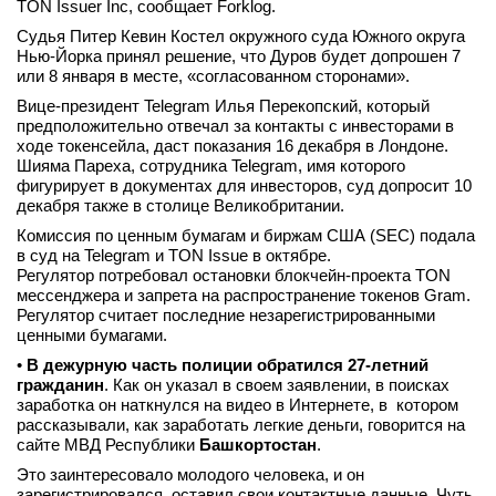
TON Issuer Inc, сообщает Forklog.
вконтакте
Судья Питер Кевин Костел окружного суда Южного округа
телеграм
Нью-Йорка принял решение, что Дуров будет допрошен 7
или 8 января в месте, «согласованном сторонами».
Стать автором
Вице-президент Telegram Илья Перекопский, который
предположительно отвечал за контакты с инвесторами в
Вход
ходе токенсейла, даст показания 16 декабря в Лондоне.
Шияма Пареха, сотрудника Telegram, имя которого
фигурирует в документах для инвесторов, суд допросит 10
декабря также в столице Великобритании.
Комиссия по ценным бумагам и биржам США (SEC) подала
в суд на Telegram и TON Issue в октябре.
Регулятор потребовал остановки блокчейн-проекта TON
мессенджера и запрета на распространение токенов Gram.
Регулятор считает последние незарегистрированными
ценными бумагами.
•
В дежурную часть полиции обратился 27-летний
гражданин
. Как он указал в своем заявлении, в поисках
заработка он наткнулся на видео в Интернете, в котором
рассказывали, как заработать легкие деньги, говорится на
сайте МВД Республики
Башкортостан
.
Это заинтересовало молодого человека, и он
зарегистрировался, оставил свои контактные данные. Чуть