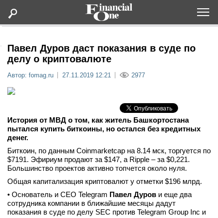
Оформить подписку
Павел Дуров даст показания в суде по
делу о криптовалюте
Статьи
Автор: fomag.ru
27.11.2019 12:21
2977
Дайджесты
История от МВД о том, как житель Башкортостана
Lifestyle
пытался купить биткоины, но остался без кредитных
денег.
Мероприятия
Биткоин, по данным Coinmarketcap на 8.14 мск, торгуется по
$7191. Эфириум продают за $147, а Ripple – за $0,221.
Большинство проектов активно топчется около нуля.
Новости
Общая капитализация криптовалют у отметки $196 млрд.
• Основатель и CEO Telegram
Павел Дуров
и еще два
Интервью
сотрудника компании в ближайшие месяцы дадут
показания в суде по делу SEC против Telegram Group Inc и