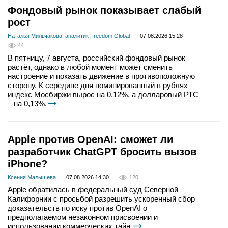
Фондовый рынок показывает слабый
рост
Наталья Мильчакова, аналитик Freedom Global
07.08.2026 15:28
44
В пятницу, 7 августа, российский фондовый рынок
растёт, однако в любой момент может сменить
настроение и показать движение в противоположную
сторону. К середине дня номинированный в рублях
индекс Мосбиржи вырос на 0,12%, а долларовый РТС
– на 0,13%.
Apple против OpenAI: сможет ли
разработчик ChatGPT бросить вызов
iPhone?
Ксения Малышева
07.08.2026 14:30
120
Apple обратилась в федеральный суд Северной
Калифорнии с просьбой разрешить ускоренный сбор
доказательств по иску против OpenAI о
предполагаемом незаконном присвоении и
использовании коммерческих тайн.