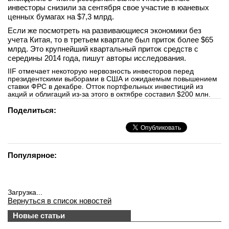
инвесторы снизили за сентября свое участие в юаневых
вконтакте
ценных бумагах на $7,3 млрд.
телеграм
Если же посмотреть на развивающиеся экономики без
учета Китая, то в третьем квартале был приток более $65
Стать автором
млрд. Это крупнейший квартальный приток средств с
середины 2014 года, пишут авторы исследования.
Вход
IIF отмечает некоторую нервозность инвесторов перед
президентскими выборами в США и ожидаемым повышением
ставки ФРС в декабре. Отток портфельных инвестиций из
акций и облигаций из-за этого в октябре составил $200 млн.
Поделиться:
Популярное:
Загрузка...
Вернуться в список новостей
Новые статьи