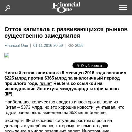
Оформить подписку
Отток капитала с развивающихся рынков
существенно замедлился
Статьи
Financial One
01.11.2016 20:59
2056
Дайджесты
Чистый отток капитала за 9 месяцев 2016 года составил
Lifestyle
$225 млрд против $365 млрд за аналогичный период
прошлого года,
пишет
Reuters со ссылкой на
исследование Института международных финансов
Мероприятия
(IIF).
Наибольшее количество средств инвесторы вывели из
Новости
Китая – $373 млрд, но это хорошие новости, учитывая, что
годом ранее было выведено на $93 млрд больше.
Интервью
Эксперты IIF объясняют ситуацию ростом спроса на
доллары в ущерб юаню, которому не помогло даже
вхождение в число резервных валют. Иностранные