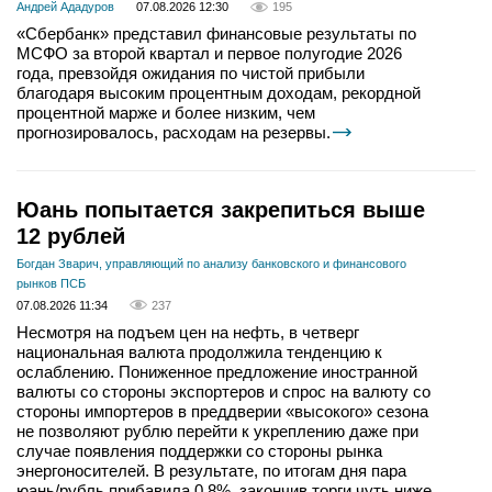
Андрей Ададуров
07.08.2026 12:30
195
«Сбербанк» представил финансовые результаты по
МСФО за второй квартал и первое полугодие 2026
года, превзойдя ожидания по чистой прибыли
благодаря высоким процентным доходам, рекордной
процентной марже и более низким, чем
прогнозировалось, расходам на резервы.
Юань попытается закрепиться выше
12 рублей
Богдан Зварич, управляющий по анализу банковского и финансового
рынков ПСБ
07.08.2026 11:34
237
Несмотря на подъем цен на нефть, в четверг
национальная валюта продолжила тенденцию к
ослаблению. Пониженное предложение иностранной
валюты со стороны экспортеров и спрос на валюту со
стороны импортеров в преддверии «высокого» сезона
не позволяют рублю перейти к укреплению даже при
случае появления поддержки со стороны рынка
энергоносителей. В результате, по итогам дня пара
юань/рубль прибавила 0,8%, закончив торги чуть ниже