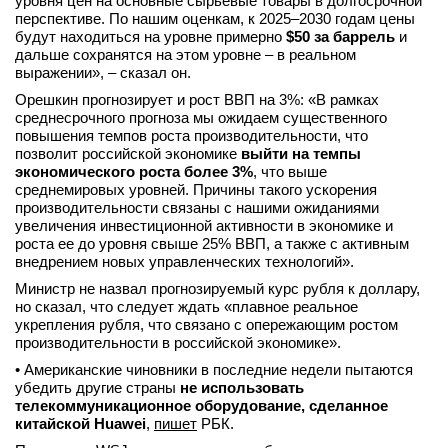
уровня цен на основные сырьевые товары в долгосрочной
перспективе. По нашим оценкам, к 2025–2030 годам цены
вконтакте
будут находиться на уровне примерно
телеграм
$50 за баррель
и
дальше сохранятся на этом уровне – в реальном
выражении», – сказал он.
Стать автором
Орешкин прогнозирует и рост ВВП на 3%: «В рамках
среднесрочного прогноза мы ожидаем существенного
Вход
повышения темпов роста производительности, что
позволит российской экономике
выйти на темпы
экономического роста более 3%
, что выше
среднемировых уровней. Причины такого ускорения
производительности связаны с нашими ожиданиями
увеличения инвестиционной активности в экономике и
роста ее до уровня свыше 25% ВВП, а также с активным
внедрением новых управленческих технологий».
Министр не назвал прогнозируемый курс рубля к доллару,
но сказал, что следует ждать «плавное реальное
укрепления рубля, что связано с опережающим ростом
производительности в российской экономике».
• Американские чиновники в последние недели пытаются
убедить другие страны
не использовать
телекоммуникационное оборудование, сделанное
китайской Huawei
,
пишет
РБК.