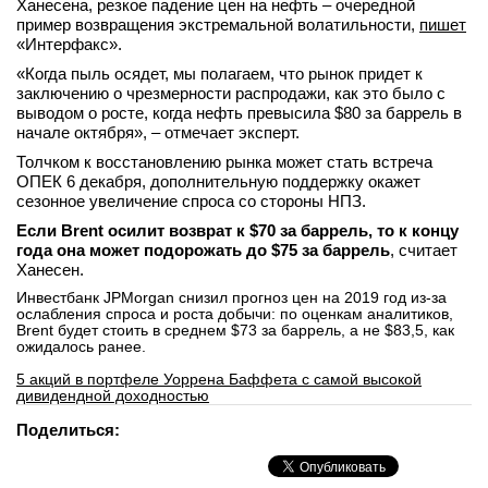
Ханесена, резкое падение цен на нефть – очередной
пример возвращения экстремальной волатильности,
пишет
«Интерфакс».
«Когда пыль осядет, мы полагаем, что рынок придет к
заключению о чрезмерности распродажи, как это было с
выводом о росте, когда нефть превысила $80 за баррель в
начале октября», – отмечает эксперт.
Толчком к восстановлению рынка может стать встреча
ОПЕК 6 декабря, дополнительную поддержку окажет
сезонное увеличение спроса со стороны НПЗ.
Если Brent осилит возврат к $70 за баррель, то к концу
года она может подорожать до $75 за баррель
, считает
Ханесен.
Инвестбанк JPMorgan снизил прогноз цен на 2019 год из-за
ослабления спроса и роста добычи: по оценкам аналитиков,
Brent будет стоить в среднем $73 за баррель, а не $83,5, как
ожидалось ранее.
5 акций в портфеле Уоррена Баффета с самой высокой
дивидендной доходностью
Поделиться: