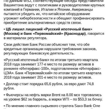
По данным WSJ, соответствующие беседы представители
Вашингтона ведут с политиками и руководителями крупных
компаний в Германии, Италии и Японии. Американцы
пытаются убедить их, что китайское оборудование
угрожает кибербезопасности и обещают профинансировать
приобретение альтернативных средств связи.
•
ЦБ лишил лицензий «Русский ипотечный банк»
(Москва) и банк «Первомайский» (Краснодар)
, говорится
в материалах регулятора.
Свои действия Банк России объяснил тем, что обе
кредитные организации нарушали требования законов,
регулирующих банковскую деятельность.
«Русский ипотечный банк» по итогам третьего квартала
2018 года занимает 177-е место по размеру активов в
рэнкинге «Интерфакс-100», подготовленном «Интерфакс-
ЦЭА». Банк «Первомайский» по итогам третьего квартала
2018 года занимает 201-е место по размеру активов.
• Доллар стоит порядка 65,6 рубля, за евро дают 74,8
рубля.
• Фьючерсы на нефть марки Brent на 8.00 мск торговались
на уровне $62 за баррель, а марки WTI – по $53,3 за бочку.
• По мнению главного сырьевого стратега Saxo Bank Оле