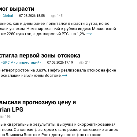
мог вырасти
 Global
07.08.2026 18:58
145
рынок, как и днём ранее, попытался вырасти с утра, но во
алась успехом. Номинированный в рублях индекс Московской
же 2280 пунктов, а долларовый РТС - на 1,2%.
стигла первой зоны отскока
 «БКС Мир инвестиций»
07.08.2026 17:19
214
четверг ростом на 3,83%. Нефть реализовала отскок на фоне
 эскалации на Ближнем Востоке.
овысили прогнозную цену и
rian LPG
196
ные квартальные результаты: выручка и скорректированная
огнозы. Основным фактором стало резкое повышение ставок
 на Ближнем Востоке. Рост доступности флота также