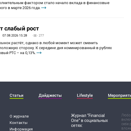
олнительным фактором стало начало вклада в финансовые
ого в марте 2026 года.
т слабый рост
07.08.2026 15:28
277
 рынок растёт, однако в любой момент может сменить
положную сторону. К середине дня номинированный в рублях
вый РТС – на 0,13%.
Статьи
Дайджесты
Lifestyle
Мероприят
Журнал “Financial
Любог
О журнале
включ
One” в социальных
Контакты
себе 
сетях:
вложе
Информация