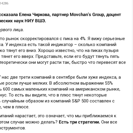
14286
сказала Елена Чиркова, партнер Movchan’s Group, доцент
ческих наук НИУ ВШЭ.
рвого лица.
что рынок скорректировался с пика на 4%. Я вижу серьезные
а. У индекса есть такой индикатор – сколько компаний
ко тянут его вниз. Хорошо известно, что на пиках пузыря
янет его вверх. Представьте, если его будут тянуть пять
 теоретически они могут расти так, быстро что перевесят все
 нас две трети компаний в сентябре были хуже индекса, а
пные росли лучше мелких. В абсолютном выражении 55%
ь 600 самых маленьких компаний на американском рынке,
ус. То есть вы видите, что в плюс тянут некоторые
ь случайным образом из компаний S&P 500 составлен с
, чем в плюсе.
паний нарастает, это означает, что мы приближаемся к
Есть три стратегии.
в этом случае можно делать?
Они все
нструментов.