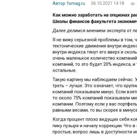
Автор: fomag.ru
06.10.2021 14:18
Как можно заработать на опционах рас
Школы финансов факультета экономи
Далее делимся мнением эксперта от пе
Я не вижу серьезной проблемы в том, 
тектонические движения внутри индекс
внутри индекса тянут его вверх и сколь
очень маленькое количество компаний т
компаний, то это будет 20% индекса, и
остальные.
Такую картину мы наблюдаем сейчас. У
треть – лучше. Это означает, что кру
компаний показывали минус. Если взят
то около 75% компаний показывали мин
компании. Поэтому если у вас портфел
равными весами, то вы скорее в минусе
Когда процент плохо ведущих себя ком
пику пузыря и началу коррекции. Что 
простые, вопрос лишь в доступности и