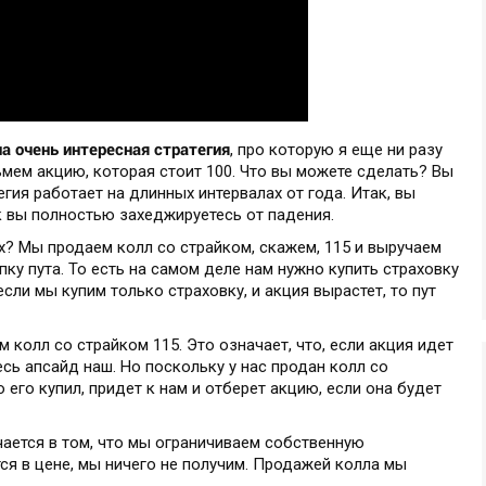
а очень интересная стратегия
, про которую я еще ни разу
ьмем акцию, которая стоит 100. Что вы можете сделать? Вы
егия работает на длинных интервалах от года. Итак, вы
ак вы полностью захеджируетесь от падения.
рх? Мы продаем колл со страйком, скажем, 115 и выручаем
упку пута. То есть на самом деле нам нужно купить страховку
если мы купим только страховку, и акция вырастет, то пут
м колл со страйком 115. Это означает, что, если акция идет
весь апсайд наш. Но поскольку у нас продан колл со
то его купил, придет к нам и отберет акцию, если она будет
ается в том, что мы ограничиваем собственную
тся в цене, мы ничего не получим. Продажей колла мы