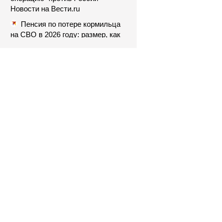
Новости на Вести.ru
Пенсия по потере кормильца
на СВО в 2026 году: размер, как
членам семьи оформить
гарантированную пенсию по
потере кормильца, погибшего на
СВО