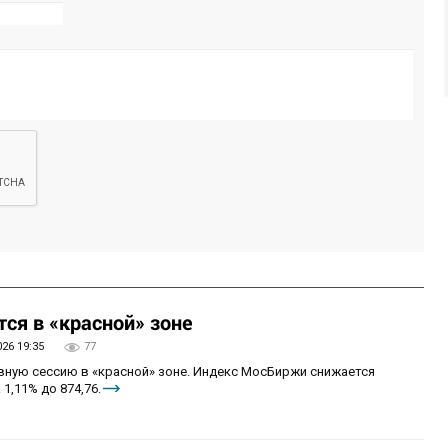
ся в «красной» зоне
026 19:35
77
овную сессию в «красной» зоне. Индекс МосБиржи снижается
 1,11% до 874,76.