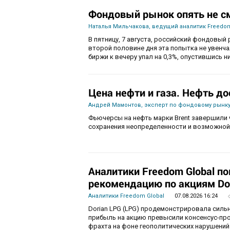
Фондовый рынок опять не с
Наталья Мильчакова, ведущий аналитик Freedom
В пятницу, 7 августа, российский фондовый 
второй половине дня эта попытка не увенч
биржи к вечеру упал на 0,3%, опустившись ни
Цена нефти и газа. Нефть до
Андрей Мамонтов, эксперт по фондовому рынку
Фьючерсы на нефть марки Brent завершили 
сохранения неопределенности и возможной
Аналитики Freedom Global п
рекомендацию по акциям Do
Аналитики Freedom Global
07.08.2026 16:24
Dorian LPG (LPG) продемонстрировала силь
прибыль на акцию превысили консенсус-пр
фрахта на фоне геополитических нарушений