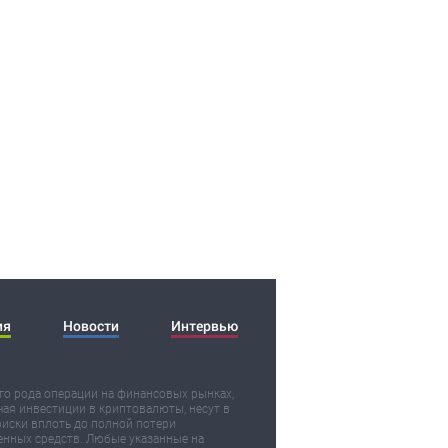
ия
Новости
Интервью
о рода операции на финансовых рынках,
ая инвестиции в криптовалюты, несут в
риски вплоть до полной потери
нных средств. Любые указанные на