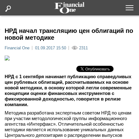
Оформить подписку
НРД начал трансляцию цен облигаций по
новой методике
Статьи
Financial One
01.09.2017 15:50
2311
Дайджесты
НРД с 1 сентября
начинает публикацию справедливых
Lifestyle
цен рублевых облигаций, рассчитываемых на основе
новой методики, в основу которой легли современные
концепции оценки финансовых инструментов с
Мероприятия
фиксированной доходностью, говорится в релизе
компании.
Новости
Методика разработана экспертным советом НРД по ценам
при участии методологической группы информационного
агентства «Интерфакс». Отличительной особенностью
Интервью
методики является использование уникальных данных
Центрального депозитария о распределении выпусков