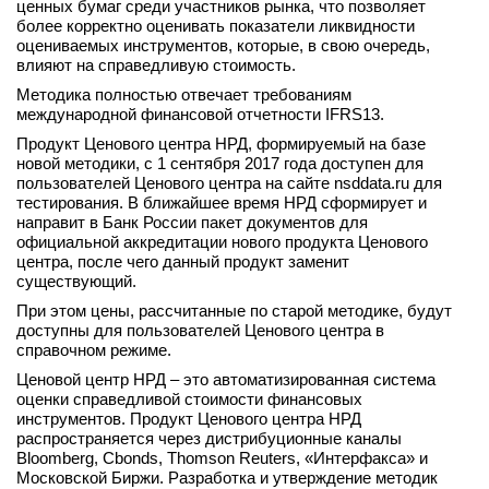
ценных бумаг среди участников рынка, что позволяет
вконтакте
более корректно оценивать показатели ликвидности
телеграм
оцениваемых инструментов, которые, в свою очередь,
влияют на справедливую стоимость.
Методика полностью отвечает требованиям
Стать автором
международной финансовой отчетности IFRS13.
Вход
Продукт Ценового центра НРД, формируемый на базе
новой методики, с 1 сентября 2017 года доступен для
пользователей Ценового центра на сайте nsddata.ru для
тестирования. В ближайшее время НРД сформирует и
направит в Банк России пакет документов для
официальной аккредитации нового продукта Ценового
центра, после чего данный продукт заменит
существующий.
При этом цены, рассчитанные по старой методике, будут
доступны для пользователей Ценового центра в
справочном режиме.
Ценовой центр НРД – это автоматизированная система
оценки справедливой стоимости финансовых
инструментов. Продукт Ценового центра НРД
распространяется через дистрибуционные каналы
Bloomberg, Cbonds, Thomson Reuters, «Интерфакса» и
Московской Биржи. Разработка и утверждение методик