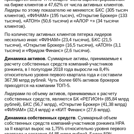
на бирже клиентов и 47,62% от числа активных клиентов.
вконтакте
Лидеры по этому показателю не меняются: БКС (305 тысяч
телеграм
клиентов), «ФИНАМ» (195 тысяч), «Открытие Брокер» (133
тысячи), «АТОН» (50,6 тысячи) и «АЛОР +» (34 тысячи
клиентов).
Стать автором
По количеству активных клиентов пятерка лидеров
Вход
несколько иная: «ФИНАМ» (23,4 тысячи), БКС (21,5
тысячи), «Открытие Брокер» (16,5 тысячи), «АТОН» (3,1
тысячи) и «Фридом Финанс» (2,6 тысячи).
Динамика активов
. Суммарные активы, принимаемые к
расчету собственных средств компаний-участников
рэнкинга, в I полугодии 2018 года выросли на 8,4%
относительно уровня первого квартала года и составили
367,98 млрд рублей. Чуть более 66% активов брокеров
приходятся на компании ТОП-5.
Лидерами по объему активов, принимаемых к расчету
собственных средств, являются БК «РЕГИОН» (85,84 млрд
рублей), БКС (56,7 млрд), «Открытие Брокер» (41,38 млрд)
«ФИНАМ» (32,4 млрд) и «КИТ Финанс» (27,6 млрд).
Динамика собственных средств
. Суммарный объем
собственных средств компаний-участников рэнкинга НРА
за II квартал вырос на 1,75% относительно уровня первого
квартала и составил 44,85 млрд рублей. Более 50%