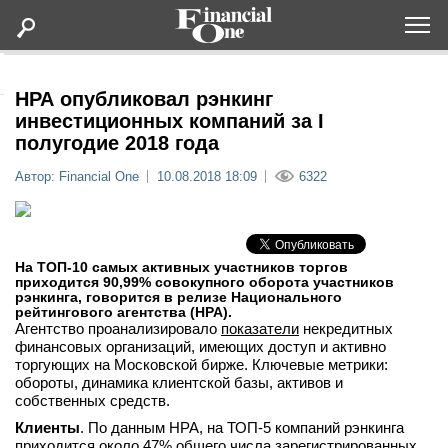
Оформить подписку
НРА опубликовал рэнкинг
инвестиционных компаний за I
полугодие 2018 года
Статьи
Автор: Financial One
10.08.2018 18:09
6322
Дайджесты
Lifestyle
На ТОП-10 самых активных участников торгов
приходится 90,99% совокупного оборота участников
рэнкинга, говорится в релизе Национального
Мероприятия
рейтингового агентства (НРА).
Агентство проанализировало
показатели
некредитных
финансовых организаций, имеющих доступ и активно
Новости
торгующих на Московской бирже. Ключевые метрики:
обороты, динамика клиентской базы, активов и
собственных средств.
Интервью
Клиенты
. По данным НРА, на ТОП-5 компаний рэнкинга
приходится около 47% общего числа зарегистрированных