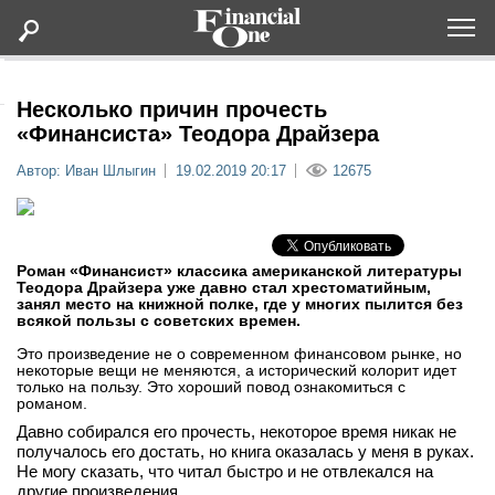
Оформить подписку
Несколько причин прочесть
«Финансиста» Теодора Драйзера
Статьи
Автор: Иван Шлыгин
19.02.2019 20:17
12675
Дайджесты
Роман «Финансист» классика американской литературы
Lifestyle
Теодора Драйзера уже давно стал хрестоматийным,
занял место на книжной полке, где у многих пылится без
всякой пользы с советских времен.
Мероприятия
Это произведение не о современном финансовом рынке, но
некоторые вещи не меняются, а исторический колорит идет
только на пользу. Это хороший повод ознакомиться с
Новости
романом.
Давно собирался его прочесть, некоторое время никак не
Интервью
получалось его достать, но книга оказалась у меня в руках.
Не могу сказать, что читал быстро и не отвлекался на
другие произведения.