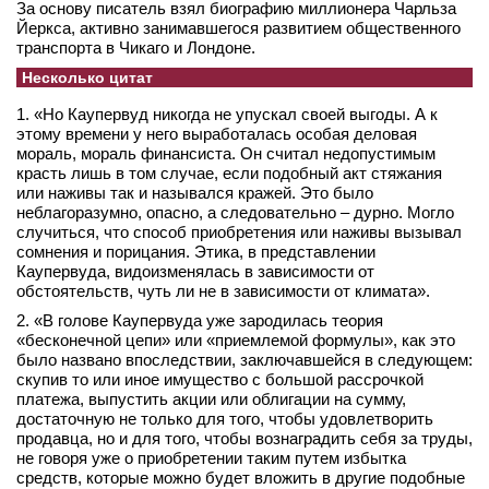
За основу писатель взял биографию миллионера Чарльза
Йеркса, активно занимавшегося развитием общественного
транспорта в Чикаго и Лондоне.
Несколько цитат
1. «Но Каупервуд никогда не упускал своей выгоды. А к
этому времени у него выработалась особая деловая
мораль, мораль финансиста. Он считал недопустимым
красть лишь в том случае, если подобный акт стяжания
или наживы так и назывался кражей. Это было
неблагоразумно, опасно, а следовательно – дурно. Могло
случиться, что способ приобретения или наживы вызывал
сомнения и порицания. Этика, в представлении
Каупервуда, видоизменялась в зависимости от
обстоятельств, чуть ли не в зависимости от климата».
2. «В голове Каупервуда уже зародилась теория
«бесконечной цепи» или «приемлемой формулы», как это
было названо впоследствии, заключавшейся в следующем:
скупив то или иное имущество с большой рассрочкой
платежа, выпустить акции или облигации на сумму,
достаточную не только для того, чтобы удовлетворить
продавца, но и для того, чтобы вознаградить себя за труды,
не говоря уже о приобретении таким путем избытка
средств, которые можно будет вложить в другие подобные