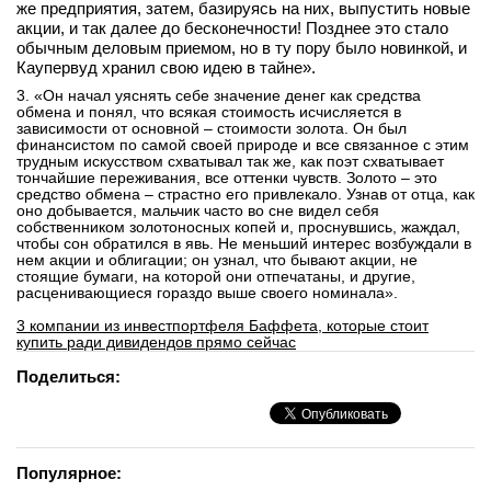
же предприятия, затем, базируясь на них, выпустить новые
акции, и так далее до бесконечности! Позднее это стало
обычным деловым приемом, но в ту пору было новинкой, и
Каупервуд хранил свою идею в тайне».
3. «Он начал уяснять себе значение денег как средства
обмена и понял, что всякая стоимость исчисляется в
зависимости от основной – стоимости золота. Он был
финансистом по самой своей природе и все связанное с этим
трудным искусством схватывал так же, как поэт схватывает
тончайшие переживания, все оттенки чувств. Золото – это
средство обмена – страстно его привлекало. Узнав от отца, как
оно добывается, мальчик часто во сне видел себя
собственником золотоносных копей и, проснувшись, жаждал,
чтобы сон обратился в явь. Не меньший интерес возбуждали в
нем акции и облигации; он узнал, что бывают акции, не
стоящие бумаги, на которой они отпечатаны, и другие,
расценивающиеся гораздо выше своего номинала».
3 компании из инвестпортфеля Баффета, которые стоит
купить ради дивидендов прямо сейчас
Поделиться:
Популярное: