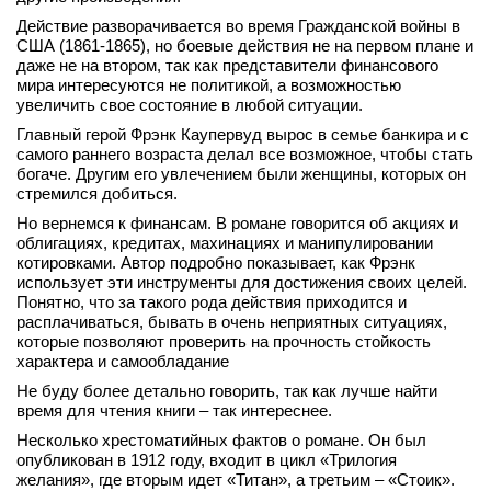
вконтакте
Действие разворачивается во время Гражданской войны в
телеграм
США (1861-1865), но боевые действия не на первом плане и
даже не на втором, так как представители финансового
мира интересуются не политикой, а возможностью
Стать автором
увеличить свое состояние в любой ситуации.
Вход
Главный герой Фрэнк Каупервуд вырос в семье банкира и с
самого раннего возраста делал все возможное, чтобы стать
богаче. Другим его увлечением были женщины, которых он
стремился добиться.
Но вернемся к финансам. В романе говорится об акциях и
облигациях, кредитах, махинациях и манипулировании
котировками. Автор подробно показывает, как Фрэнк
использует эти инструменты для достижения своих целей.
Понятно, что за такого рода действия приходится и
расплачиваться, бывать в очень неприятных ситуациях,
которые позволяют проверить на прочность стойкость
характера и самообладание
Не буду более детально говорить, так как лучше найти
время для чтения книги – так интереснее.
Несколько хрестоматийных фактов о романе. Он был
опубликован в 1912 году, входит в цикл «Трилогия
желания», где вторым идет «Титан», а третьим – «Стоик».