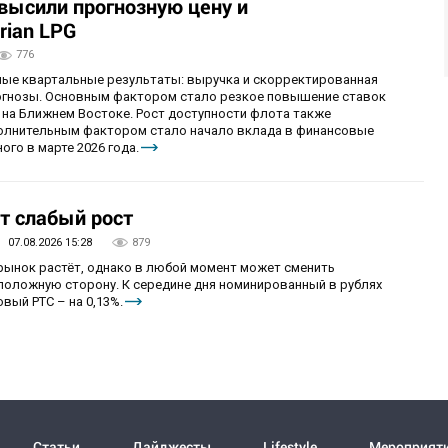
овысили прогнозную цену и
rian LPG
776
ные квартальные результаты: выручка и скорректированная
огнозы. Основным фактором стало резкое повышение ставок
 на Ближнем Востоке. Рост доступности флота также
олнительным фактором стало начало вклада в финансовые
ого в марте 2026 года.
т слабый рост
07.08.2026 15:28
879
 рынок растёт, однако в любой момент может сменить
положную сторону. К середине дня номинированный в рублях
вый РТС – на 0,13%.
Статьи
Дайджесты
Lifestyle
Мероприят