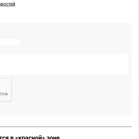
овостей
ся в «красной» зоне