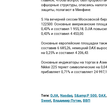
главное, чтобы вопрос был проработа
офшорные структуры, опасаясь налогов
защиты, полагают в Минфине.
5. На вечерней сессии Московской бир
122500. Основные американские площа
0,43% и составил 1 955,18; DJIA повыси
0,43% и составил 4 453,00.
Основные европейские площадки также
составив 6 685,26, немецкий DAX вырос
на 0,25% и составил 4 206,43.
Основные индикаторы на торгах в Ази
Nikkei 225 теряет символические на 0,0
прибавляет 0,71% и составляет 24 997,
Теги:
DJIA
,
Nasdaq
,
S&amp;P 500
,
DAX
Sweet
,
Владимир Путин
,
ВВП