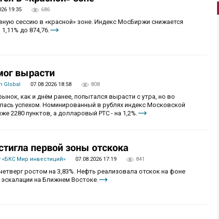
026 19:35
686
овную сессию в «красной» зоне. Индекс МосБиржи снижается
 1,11% до 874,76.
мог вырасти
 Global
07.08.2026 18:58
808
рынок, как и днём ранее, попытался вырасти с утра, но во
алась успехом. Номинированный в рублях индекс Московской
же 2280 пунктов, а долларовый РТС - на 1,2%.
стигла первой зоны отскока
 «БКС Мир инвестиций»
07.08.2026 17:19
841
четверг ростом на 3,83%. Нефть реализовала отскок на фоне
 эскалации на Ближнем Востоке.