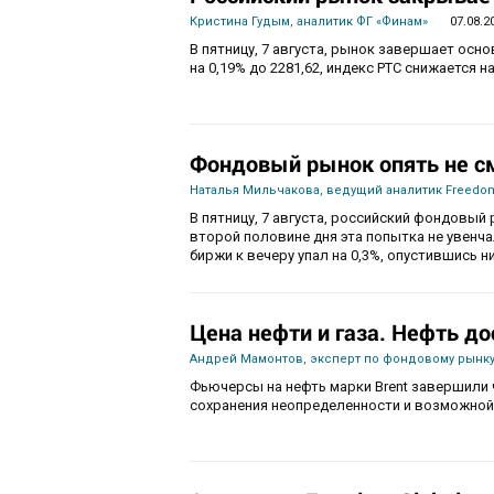
Кристина Гудым, аналитик ФГ «Финам»
07.08.2
В пятницу, 7 августа, рынок завершает осн
на 0,19% до 2281,62, индекс РТС снижается на
Фондовый рынок опять не с
Наталья Мильчакова, ведущий аналитик Freedom
В пятницу, 7 августа, российский фондовый 
второй половине дня эта попытка не увенч
биржи к вечеру упал на 0,3%, опустившись ни
Цена нефти и газа. Нефть до
Андрей Мамонтов, эксперт по фондовому рынку
Фьючерсы на нефть марки Brent завершили 
сохранения неопределенности и возможной