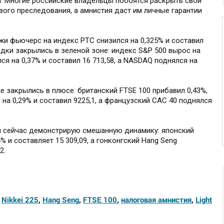
н. Многие российские владельцы побоятся раскрыть свои
ого преследования, а амнистия даст им личные гарантии
жи фьючерс на индекс РТС снизился на 0,325% и составил
дки закрылись в зеленой зоне: индекс S&P 500 вырос на
лся на 0,37% и составил 16 713,58, а NASDAQ поднялся на
 закрылись в плюсе: британский FTSE 100 прибавил 0,43%,
 на 0,29% и составил 9225,1, а французский CAC 40 поднялся
и сейчас демонстрирую смешанную динамику: японский
4% и составляет 15 309,09, а гонконгский Hang Seng
12.
,
Nikkei 225
,
Hang Seng
,
FTSE 100
,
налоговая амнистия
,
Light