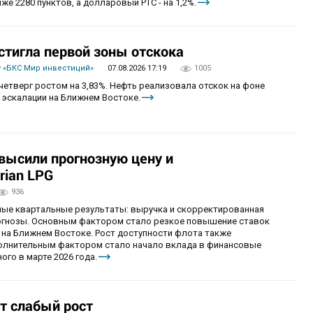
же 2280 пунктов, а долларовый РТС - на 1,2%.
стигла первой зоны отскока
 «БКС Мир инвестиций»
07.08.2026 17:19
1005
четверг ростом на 3,83%. Нефть реализовала отскок на фоне
 эскалации на Ближнем Востоке.
овысили прогнозную цену и
rian LPG
936
ные квартальные результаты: выручка и скорректированная
огнозы. Основным фактором стало резкое повышение ставок
 на Ближнем Востоке. Рост доступности флота также
олнительным фактором стало начало вклада в финансовые
ого в марте 2026 года.
т слабый рост