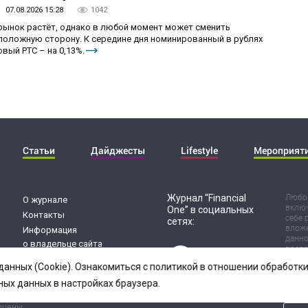
07.08.2026 15:28
1042
 рынок растёт, однако в любой момент может сменить
положную сторону. К середине дня номинированный в рублях
вый РТС – на 0,13%.
Статьи
Дайджесты
Lifestyle
Мероприят
Журнал “Financial
Любог
О журнале
включ
One” в социальных
Контакты
себе 
сетях:
вложе
Информация
данно
о владельце сайта
воспр
Обработка
Испол
данных (Cookie). Ознакомиться с политикой в отношении обработ
риск 
персональных данных
резул
ных данных в настройках браузера.
ищены.