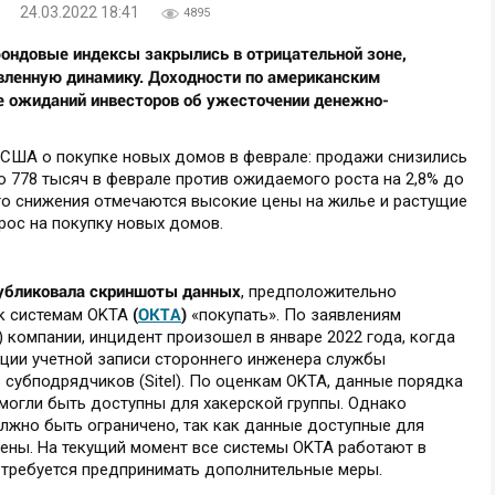
24.03.2022 18:41
4895
фондовые индексы закрылись в отрицательной зоне,
вленную динамику. Доходности по американским
е ожиданий инвесторов об ужесточении денежно-
США о покупке новых домов в феврале: продажи снизились
до 778 тысяч в феврале против ожидаемого роста на 2,8% до
го снижения отмечаются высокие цены на жилье и растущие
рос на покупку новых домов.
публиковала скриншоты данных
, предположительно
(
OKTA
)
 к системам OKTA
«покупать». По заявлениям
 компании, инцидент произошел в январе 2022 года, когда
ции учетной записи стороннего инженера службы
субподрядчиков (Sitel). По оценкам OKTA, данные порядка
могли быть доступны для хакерской группы. Однако
олжно быть ограничено, так как данные доступные для
ны. На текущий момент все системы OKTA работают в
 требуется предпринимать дополнительные меры.