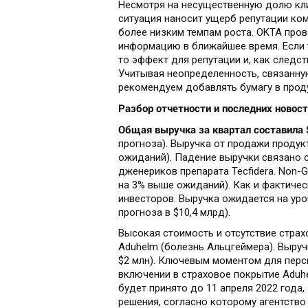
Несмотря на несущественную долю кли
ситуация наносит ущерб репутации ком
более низким темпам роста. OKTA про
информацию в ближайшее время. Если 
то эффект для репутации и, как следс
Учитывая неопределенность, связанну
рекомендуем добавлять бумагу в прод
Разбор отчетности и последних новост
Общая выручка за квартал составила 
прогноза). Выручка от продажи продукт
ожиданий). Падение выручки связано
дженериков препарата Tecfidera. Non-G
на 3% выше ожиданий). Как и фактичес
инвесторов. Выручка ожидается на уров
прогноза в $10,4 млрд).
Высокая стоимость и отсутствие стра
Aduhelm (болезнь Альцгеймера). Выруч
$2 млн). Ключевым моментом для перс
включении в страховое покрытие Aduhe
будет принято до 11 апреля 2022 года
решения, согласно которому агентств