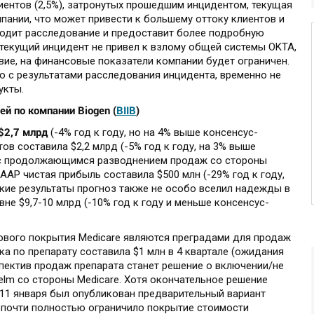
ентов (2,5%), затронутых прошедшим инцидентом, текущая
пании, что может привести к большему оттоку клиентов и
водит расследование и предоставит более подробную
текущий инцидент не привел к взлому общей системы OKTA,
твие, на финансовые показатели компании будет ограничен.
ю с результатами расследования инцидента, временно не
укты.
ей по компании Biogen (
BIIB
)
$2,7 млрд
(-4% год к году, но на 4% выше консенсус-
ов составила $2,2 млрд (-5% год к году, на 3% выше
 с продолжающимся разводнением продаж со стороны
AAP чистая прибыль составила $500 млн (-29% год к году,
кие результаты прогноз также не особо вселил надежды в
не $9,7-10 млрд (-10% год к году и меньше консенсус-
хового покрытия Medicare являются преградами для продаж
ка по препарату составила $1 млн в 4 квартале (ожидания
пектив продаж препарата станет решение о включении/не
lm со стороны Medicare. Хотя окончательное решение
, 11 января был опубликован предварительный вариант
о почти полностью ограничило покрытие стоимости