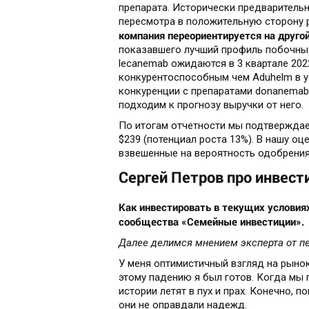
препарата. Исторически предваритель
пересмотра в положительную сторону 
компания переориентируется на другой
показавшего лучший профиль побочных
lecanemab ожидаются в 3 квартале 202
конкурентоспособным чем Aduhelm в у
конкуренции с препаратами donanemab (E
подходим к прогнозу выручки от него.
По итогам отчетности мы подтверждае
$239 (потенциал роста 13%). В нашу оц
взвешенные на вероятность одобрения 
Сергей Петров про инвест
Как инвестировать в текущих условиях
сообщества «Семейные инвестиции».
Далее делимся мнением эксперта от пе
У меня оптимистичный взгляд на рынок,
этому падению я был готов. Когда мы 
истории летят в пух и прах. Конечно, п
они не оправдали надежд.