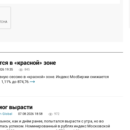
ся в «красной» зоне
026 19:35
845
овную сессию в «красной» зоне. Индекс МосБиржи снижается
 1,11% до 874,76.
мог вырасти
 Global
07.08.2026 18:58
972
рынок, как и днём ранее, попытался вырасти с утра, но во
алась успехом. Номинированный в рублях индекс Московской