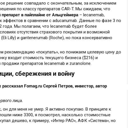
ное решение совпадало с окончательным, за исключением
решения по классу препаратов СAR-T. Мы ожидаем, что
 препарат в пайплайне от Альцгеймера
– lecanemab,
 эффектов в сравнении с aducanumab. Данные по фазе 3 по
2 года. Мы полагаем, что lecanemab будет более
словиях отсутствия страхового покрытия и возможной
li Lilly) и gantenerumab (Roche), но пока консервативно
м рекомендацию «покупать», но понижаем целевую цену до
енку входит стоимость текущего бизнеса ($216) и
продажи препаратов lecanemab и zuranolone.
иции, сбережения и войну
 рассказал Fomag.ru Сергей Петров, инвестор, автор
рвого лица.
 он для меня не умер. Я активно покупаю. В принципе к
пошли ниже 3300, я посмотрел, насколько стоимостные
окупал дешево, к примеру, «Интер РАО», АФК «Система», но